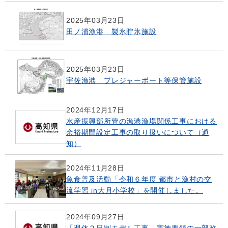
2025年03月23日
田ノ浦漁港 製氷貯氷施設
2025年03月23日
宇佐漁港 プレジャーボート等保管施設
2024年12月17日
水産振興部所管の漁港漁場関係工事における
余裕期間設定工事の取り扱いについて（通
知）
2024年11月28日
魚食普及活動「令和６年度 都市と漁村の交
流学習 in大月小学校」を開催しました。
2024年09月27日
「週休２日制モデル工事」実施要領の一部改