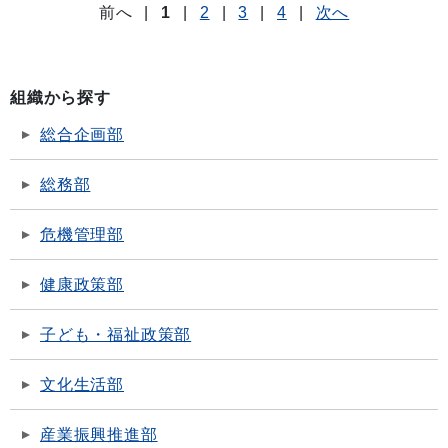
前へ
|
1
|
2
|
3
|
4
|
次へ
組織から探す
総合企画部
総務部
危機管理部
健康政策部
子ども・福祉政策部
文化生活部
産業振興推進部