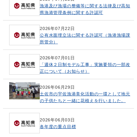
漁港及び漁場の整備等に関する法律及び高知
県漁港管理条例に関する許認可
2026年07月22日
公有水面埋立法に関する許認可（漁港漁場課
所管分）
2026年07月01日
「週休２日制モデル工事」実施要領の一部改
正について（お知らせ）
2026年06月29日
土佐市の宇佐漁港美化活動の一環として地元
の子供たちと一緒に花植えを行いました。
2026年06月03日
各年度の重点目標