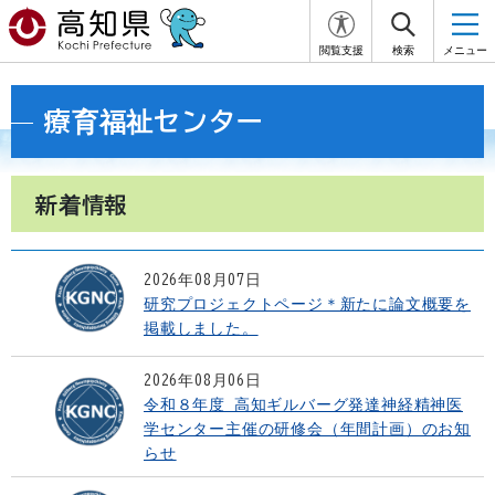
閲覧支援
検索
メニュー
療育福祉センター
新着情報
2026年08月07日
研究プロジェクトページ＊新たに論文概要を
掲載しました。
2026年08月06日
令和８年度 高知ギルバーグ発達神経精神医
学センター主催の研修会（年間計画）のお知
らせ