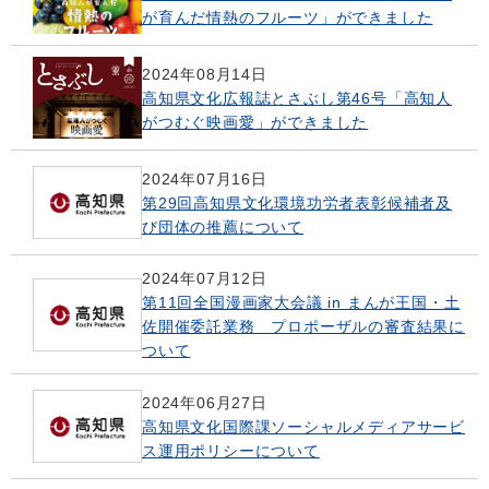
が育んだ情熱のフルーツ」ができました
2024年08月14日
高知県文化広報誌とさぶし第46号「高知人
がつむぐ映画愛」ができました
2024年07月16日
第29回高知県文化環境功労者表彰候補者及
び団体の推薦について
2024年07月12日
第11回全国漫画家大会議 in まんが王国・土
佐開催委託業務 プロポーザルの審査結果に
ついて
2024年06月27日
高知県文化国際課ソーシャルメディアサービ
ス運用ポリシーについて