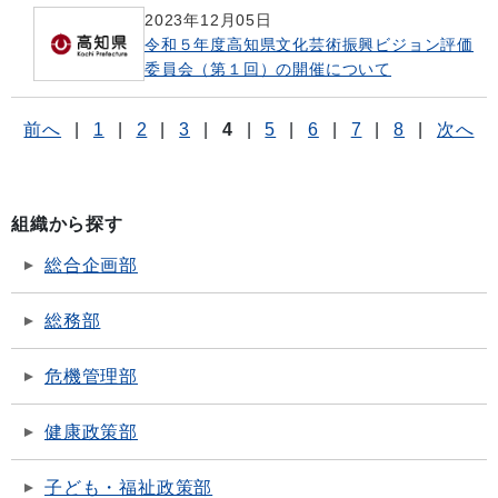
2023年12月05日
令和５年度高知県文化芸術振興ビジョン評価
委員会（第１回）の開催について
前へ
|
1
|
2
|
3
|
4
|
5
|
6
|
7
|
8
|
次へ
組織から探す
総合企画部
総務部
危機管理部
健康政策部
子ども・福祉政策部