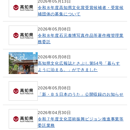
2026年05月13日
令和８年度高知県文化賞受賞候補者・受賞候
補団体の募集について
2026年05月08日
令和８年度石元泰博写真作品等著作権管理業
務委託
2026年05月08日
高知県文化広報誌とさぶし第54号「暮らす
ように泊まる。」ができました
2026年05月08日
「新・ＢＳ日本のうた」公開収録のお知らせ
2026年04月30日
令和７年度文化芸術振興ビジョン推進事業等
委託業務