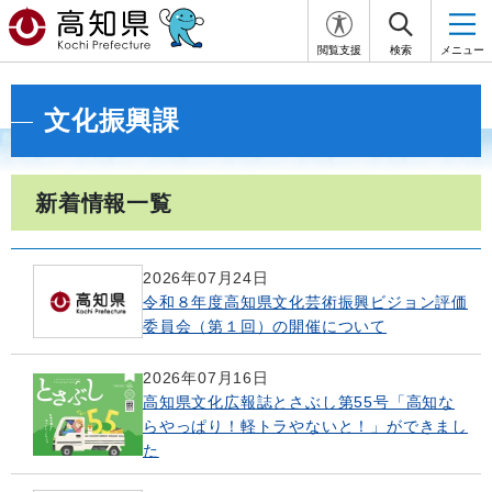
閲覧支援
検索
メニュー
文化振興課
新着情報一覧
2026年07月24日
令和８年度高知県文化芸術振興ビジョン評価
委員会（第１回）の開催について
2026年07月16日
高知県文化広報誌とさぶし第55号「高知な
らやっぱり！軽トラやないと！」ができまし
た