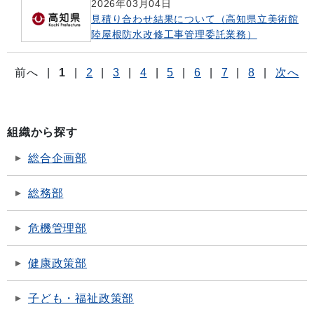
2026年03月04日
見積り合わせ結果について（高知県立美術館
陸屋根防水改修工事管理委託業務）
前へ
|
1
|
2
|
3
|
4
|
5
|
6
|
7
|
8
|
次へ
組織から探す
総合企画部
総務部
危機管理部
健康政策部
子ども・福祉政策部