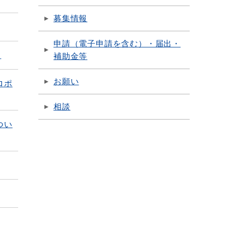
募集情報
申請（電子申請を含む）・届出・
て
補助金等
お願い
ロポ
相談
つい