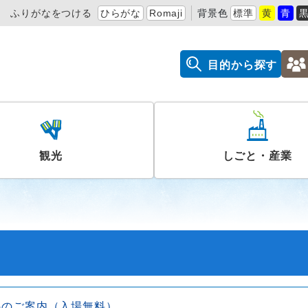
ふりがなをつける
ひらがな
Romaji
背景色
標準
黄
青
目的から探す
観光
しごと・産業
展のご案内（入場無料）