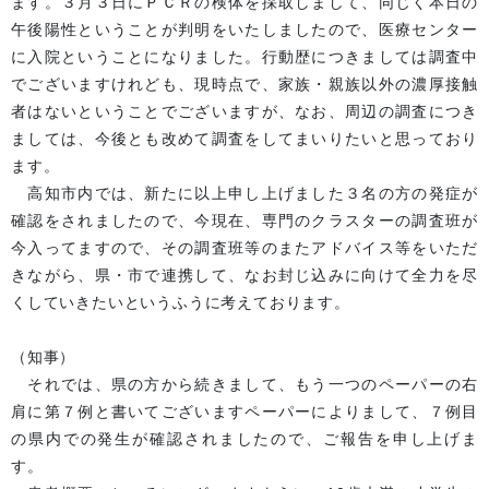
ます。３月３日にＰＣＲの検体を採取しまして、同じく本日の
午後陽性ということが判明をいたしましたので、医療センター
に入院ということになりました。行動歴につきましては調査中
でございますけれども、現時点で、家族・親族以外の濃厚接触
者はないということでございますが、なお、周辺の調査につき
ましては、今後とも改めて調査をしてまいりたいと思っており
ます。
高知市内では、新たに以上申し上げました３名の方の発症が
確認をされましたので、今現在、専門のクラスターの調査班が
今入ってますので、その調査班等のまたアドバイス等をいただ
きながら、県・市で連携して、なお封じ込みに向けて全力を尽
くしていきたいというふうに考えております。
（知事）
それでは、県の方から続きまして、もう一つのペーパーの右
肩に第７例と書いてございますペーパーによりまして、７例目
の県内での発生が確認されましたので、ご報告を申し上げま
す。