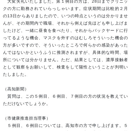
大変失礼いたしました。第１例目の方は、28日までクリニッ
クの方に勤務されていらっしゃいます。症状期間は比較的２月
の13日からありましたので、いつの時点というのは分かりませ
んが、その期間内で職場、それから例えば先ほども申し上げま
したけど、一緒に昼食を食べたり、それからバックヤードに行
ってるような機会、マスクを外すのはむしろそういった機会の
方が多いですので、そういったところで何らかの感染があった
んではないかというふうに推測されますが、具体的な時間、場
所については分かりません。ただ、結果としては、濃厚接触者
として観察をお願いして、検査をして陽性ということが判明い
たしました。
（高知新聞）
質問は、この５例目、６例目、７例目の方の状況を教えてい
ただけないでしょうか。
（市健康推進担当理事）
５例目、６例目については、高知市の方で申し上げます。５