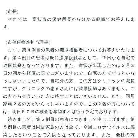
（市長）
それでは、高知市の保健所長から分かる範疇でお答えしま
す。
（市健康推進担当理事）
まず、第４例目の患者の濃厚接触者についてお答えいたしま
す。第４例目の患者は既に濃厚接触者として、29日から自宅で
健康観察となっております。また、症状が出現したのは３月３
日の朝から軽度の咳でございますので、自宅の方でずっといら
っしゃいましたので、自宅外の方、この方はクリニックの職員
ですが、クリニックの患者さんには濃厚接触はありません。こ
の方からそういった方に移すことはございません。ただ、同居
家族２名の方がいらっしゃいますので、この２名の方について
は、明日ＰＣＲの検査を希望すれば行う予定でおります。
続きまして、第５例目の患者につきまして申し上げます。第
５例目の患者は同居家族の方は全て、今回コロナウイルスに感
染したということで入院となっております。また、会社の方