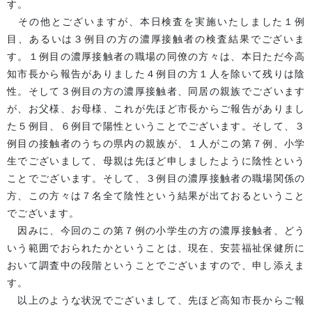
す。
その他とございますが、本日検査を実施いたしました１例
目、あるいは３例目の方の濃厚接触者の検査結果でございま
す。１例目の濃厚接触者の職場の同僚の方々は、本日ただ今高
知市長から報告がありました４例目の方１人を除いて残りは陰
性。そして３例目の方の濃厚接触者、同居の親族でございます
が、お父様、お母様、これが先ほど市長からご報告がありまし
た５例目、６例目で陽性ということでございます。そして、３
例目の接触者のうちの県内の親族が、１人がこの第７例、小学
生でございまして、母親は先ほど申しましたように陰性という
ことでございます。そして、３例目の濃厚接触者の職場関係の
方、この方々は７名全て陰性という結果が出ておるということ
でございます。
因みに、今回のこの第７例の小学生の方の濃厚接触者、どう
いう範囲でおられたかということは、現在、安芸福祉保健所に
おいて調査中の段階ということでございますので、申し添えま
す。
以上のような状況でございまして、先ほど高知市長からご報