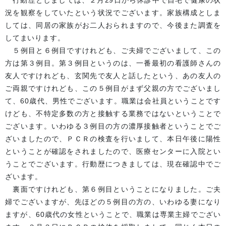
行動歴としましては、２月29日から休診中で自宅で健康の状
況を観察をしていたという状況でございます。家族構成としま
しては、同居の家族がお二人おられますので、今後また調査を
してまいります。
５例目と６例目ですけれども、ご夫婦でございまして、この
方は第３例目。第３例目というのは、一番最初の看護師さんの
友人ですけれども、玄関先で友人と話したという、あの友人の
ご両親ですけれども、この５例目がまず父親の方でございまし
て、60歳代、男性でございます。職業は会社員ということです
けども、不特定多数の方と接触する業務ではないということで
ございます。いわゆる３例目の方の濃厚接触者ということでご
ざいましたので、ＰＣＲの検査を行いまして、本日午後に陽性
ということが確認をされましたので、医療センターに入院とい
うことでございます。行動歴につきましては、現在確認中でご
ざいます。
裏面ですけれども、第６例目ということになりました。ご夫
婦でございますが、先ほどの５例目の方の、いわゆる妻になり
ますが、60歳代の女性ということで、職業は専業主婦でござい