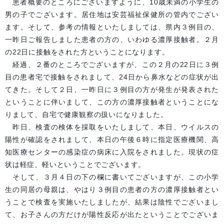
患者概要のところにございますように、10歳未満の小学生の
男の子でございます。居住地は安芸福祉保健所の管内でござい
ます。そして、参考の情報といたしましては、県内３例目の、
一昨日ご報告しました患者の方の、いわゆる濃厚接触者。２月
の22日に接触をされた方ということになります。
経過、２番のところでございますが、この２月の22日に３例
目の患者宅で接触をされまして、24日から鼻水などの症状が出
てきた。そして２日、一昨日に３例目の方が発生が発表された
ということに伴いまして、この方の濃厚接触者ということにな
りまして、自宅で健康観察の扱いになりました。
昨日、検査の検体を採取をいたしまして、本日、ウイルスの
陽性が確認をされまして、本日の午後６時に指定医療機関、高
知医療センターの感染症の病床に入院をされました。現状の症
状は軽症、軽いということでございます。
そして、３月４日の下の欄に書いてございますが、この小学
生の同居の母親は、やはり３例目の患者の方の濃厚接触者とい
うことで検査を実施いたしましたが、結果は陰性でございまし
て、お子さんの方だけが陽性反応が出たということでございま