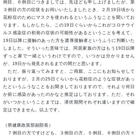
例目、６例目につきましては、先ほども申し上げましたが、第
３例目の方の症状をお伺いいたしましたとき、２月19日頃から
花粉症のためにマスクを使われるというふうなことを聞いてお
ります。もしかしたら、この19日ぐらいからこれがコロナウイ
ルス感染症の初発の症状の可能性があるということを考えて、
19日以降に接触のあった方を濃厚接触者というふうに判断いた
しました。そういった意味では、同居家族の方はもう19日以降
ずっと家で一緒というわけですので、いつかは分かりません
が、19日から発見されるまでの間だと思います。
ただ、振り返ってみますと、ご両親、ここにもお知らせして
おりますが、２月の25日ぐらいから花粉症のような症状があっ
たというふうなことをお聞きしておりますので、それより何日
か前に感染があったのかなと推定はしております。ただ、それ
がいつかということまでは、潜伏期間それぞれ違いますので確
定はできません。以上です。
（県健康政策部副部長）
７例目の方ですけども、３例目の方、５例目、６例目の方々