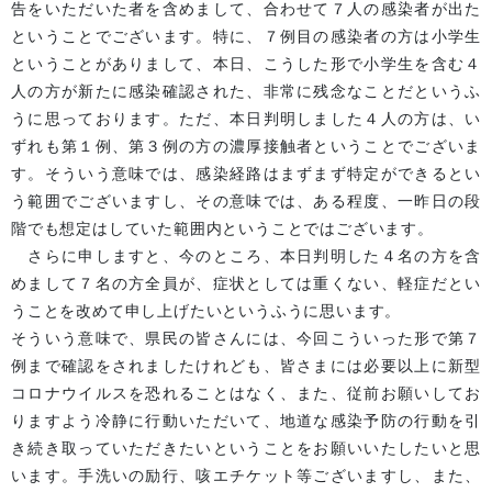
告をいただいた者を含めまして、合わせて７人の感染者が出た
ということでございます。特に、７例目の感染者の方は小学生
ということがありまして、本日、こうした形で小学生を含む４
人の方が新たに感染確認された、非常に残念なことだというふ
うに思っております。ただ、本日判明しました４人の方は、い
ずれも第１例、第３例の方の濃厚接触者ということでございま
す。そういう意味では、感染経路はまずまず特定ができるとい
う範囲でございますし、その意味では、ある程度、一昨日の段
階でも想定はしていた範囲内ということではございます。
さらに申しますと、今のところ、本日判明した４名の方を含
めまして７名の方全員が、症状としては重くない、軽症だとい
うことを改めて申し上げたいというふうに思います。
そういう意味で、県民の皆さんには、今回こういった形で第７
例まで確認をされましたけれども、皆さまには必要以上に新型
コロナウイルスを恐れることはなく、また、従前お願いしてお
りますよう冷静に行動いただいて、地道な感染予防の行動を引
き続き取っていただきたいということをお願いいたしたいと思
います。手洗いの励行、咳エチケット等ございますし、また、