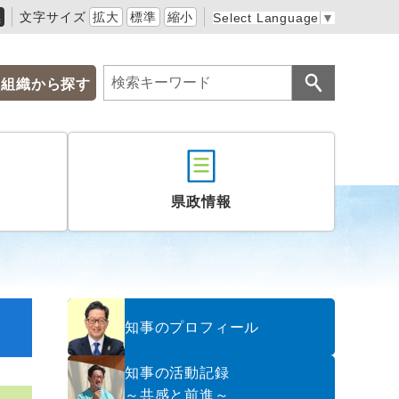
黒
文字サイズ
拡大
標準
縮小
Select Language
▼
組織から探す
県政情報
知事のプロフィール
知事の活動記録
～共感と前進～