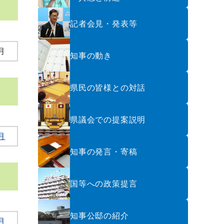
記者会見・発表等
月
知事の動き
県民の皆様との対話
県議会での提案説明
月
知事の発言・寄稿
国等への政策提言
知事公邸の紹介
月