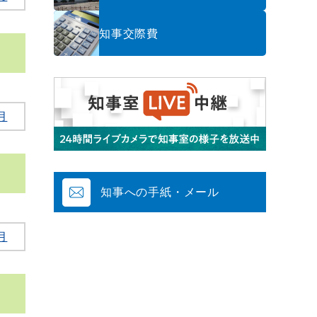
知事交際費
月
知事への手紙・メール
月