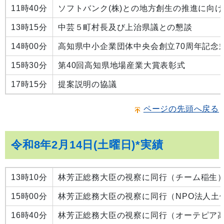
11時40分
ソフトバンク(株)との地方創生の推進に向
13時15分
中芸５町村長及び上治県議との懇談
14時00分
高知県中小企業団体中央会創立70周年記念
15時30分
第40回高知県地場産業大賞表彰式
17時15分
提案説明の協議
ページの先頭へ戻る
令和8年2月14日(土曜日)*実績
13時10分
林芳正総務大臣の視察に同行（チーム稲生
15時00分
林芳正総務大臣の視察に同行（NPO法人土
16時40分
林芳正総務大臣の視察に同行（オーテピア