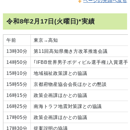
ページの先頭へ戻る
令和8年2月17日(火曜日)*実績
午前
東京→高知
13時30分
第11回高知県働き方改革推進会議
14時50分
｢IFBB世界男子ボディビル選手権｣入賞
15時10分
地域福祉政策課との協議
15時55分
京都府物産協会会長ほかとの懇談
16時15分
政策企画課ほかとの協議
16時25分
南海トラフ地震対策課との協議
17時05分
政策企画課ほかとの協議
17時30分
提案説明の協議