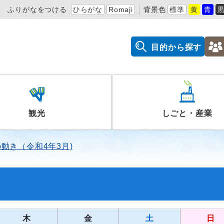
ふりがなをつける
ひらがな
Romaji
背景色
標準
黄
青
目的から探す
観光
しごと・産業
動き（令和4年3月)
木
金
土
日