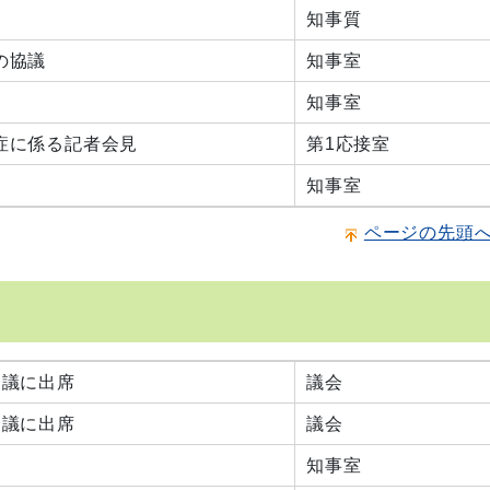
知事質
の協議
知事室
知事室
症に係る記者会見
第1応接室
知事室
ページの先頭
会議に出席
議会
会議に出席
議会
知事室