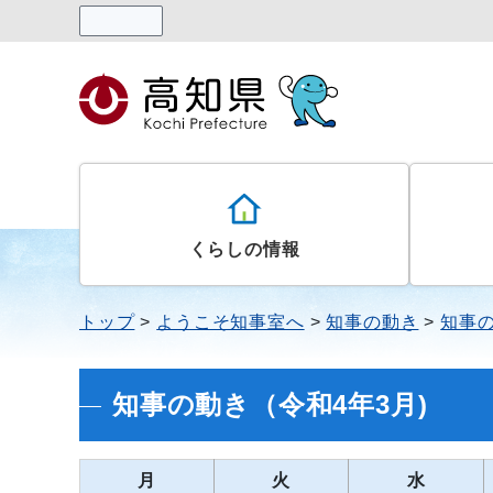
読み上げる
くらしの情報
トップ
ようこそ知事室へ
知事の動き
知事の
知事の動き（令和4年3月)
月
火
水