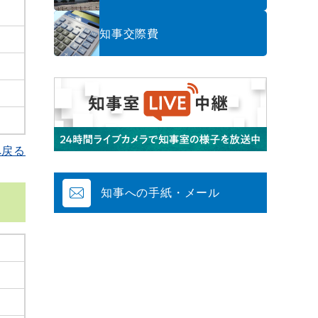
知事交際費
へ戻る
知事への手紙・メール