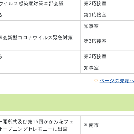
ナウイルス感染症対策本部会議
第2応接室
る
第1応接室
知事室
事会新型コロナウイルス緊急対策
第3応接室
る
第3応接室
知事室
ページの先頭
ー開所式及び第15回かがみ花フェ
香南市
オープニングセレモニーに出席