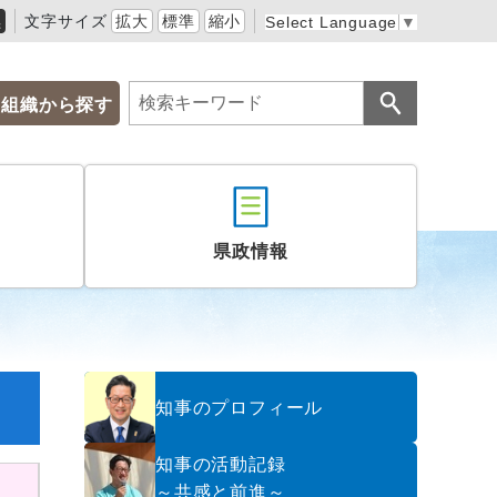
黒
文字サイズ
拡大
標準
縮小
Select Language
▼
組織から探す
県政情報
知事のプロフィール
知事の活動記録
～共感と前進～