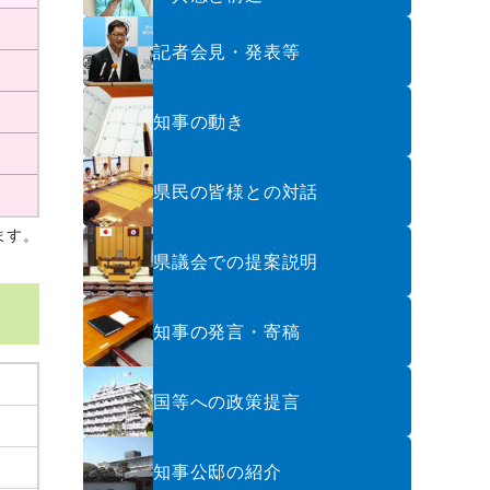
記者会見・発表等
知事の動き
県民の皆様との対話
ます。
県議会での提案説明
知事の発言・寄稿
国等への政策提言
知事公邸の紹介