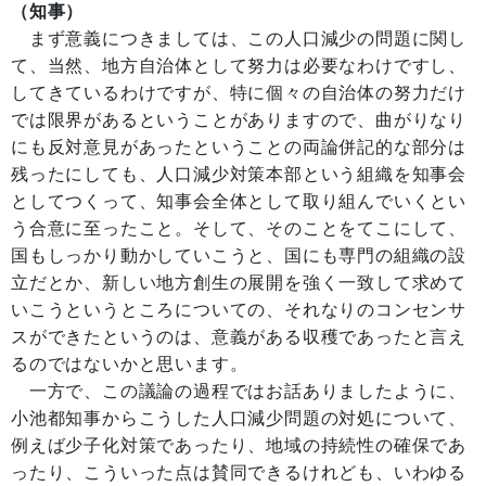
（知事）
まず意義につきましては、この人口減少の問題に関し
て、当然、地方自治体として努力は必要なわけですし、
してきているわけですが、特に個々の自治体の努力だけ
では限界があるということがありますので、曲がりなり
にも反対意見があったということの両論併記的な部分は
残ったにしても、人口減少対策本部という組織を知事会
としてつくって、知事会全体として取り組んでいくとい
う合意に至ったこと。そして、そのことをてこにして、
国もしっかり動かしていこうと、国にも専門の組織の設
立だとか、新しい地方創生の展開を強く一致して求めて
いこうというところについての、それなりのコンセンサ
スができたというのは、意義がある収穫であったと言え
るのではないかと思います。
一方で、この議論の過程ではお話ありましたように、
小池都知事からこうした人口減少問題の対処について、
例えば少子化対策であったり、地域の持続性の確保であ
ったり、こういった点は賛同できるけれども、いわゆる