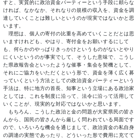
すと、実質的に政治資金パーティーという手段に頼らな
ければ、なかなか、それなりの規模の収入を、資金を調
達していくことは難しいというのが現実ではないかと思
います。
理想は、個人の寄付の比重を高めていくことだとは思
いますけれども、やはり、寄付金をお願いするにして
も、何らかのやっぱりきっかけというものがないとやり
にくいというのが事実でして、そうした意味で、こうし
た県政報告会といったような催事・集会を契機として、
それにご協力をいただくという形で、資金を薄く広く募
っていくという方法としての政治資金パーティーという
手法は、特に地方の首長、知事という立場にある政治家
としては、これを制度に沿って、法令に沿って活用して
いくことが、現実的な対応ではないかと思います。
もちろん、こうした政治と金の問題が大変県民の皆さ
んから、国民の皆さんから厳しく問われている局面です
ので、いろいろな機会を通じまして、政治資金の私自身
の調達の実態であったり、どういった形で費用に充てて