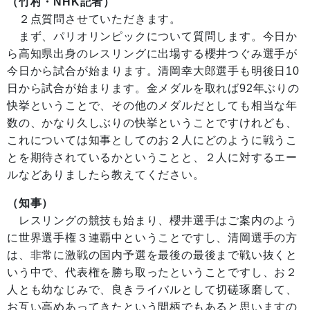
（竹村・NHK記者）
２点質問させていただきます。
まず、パリオリンピックについて質問します。今日か
ら高知県出身のレスリングに出場する櫻井つぐみ選手が
今日から試合が始まります。清岡幸大郎選手も明後日10
日から試合が始まります。金メダルを取れば92年ぶりの
快挙ということで、その他のメダルだとしても相当な年
数の、かなり久しぶりの快挙ということですけれども、
これについては知事としてのお２人にどのように戦うこ
とを期待されているかということと、２人に対するエー
ルなどありましたら教えてください。
（知事）
レスリングの競技も始まり、櫻井選手はご案内のよう
に世界選手権３連覇中ということですし、清岡選手の方
は、非常に激戦の国内予選を最後の最後まで戦い抜くと
いう中で、代表権を勝ち取ったということですし、お２
人とも幼なじみで、良きライバルとして切磋琢磨して、
お互い高めあってきたという間柄でもあると思いますの