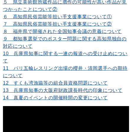
５ 県立美術館所蔵作品に贋作の可能性が高い作品が見
つかったことについて②
６ 高知県民俗芸能等担い手支援事業について①
７ 高知県民俗芸能等担い手支援事業について②
８ 福井県で開催された全国知事会議の意義について
９ 都知事選挙でのポスター問題に関する高知県独自の
対応について
10 兵庫県知事に関する一連の報道への受け止めについ
て
11 パリ五輪レスリング出場の櫻井・清岡選手への期待
について
12 すくも湾漁協等の組合員資格問題について
13 兵庫県知事の大阪府財政課長時代の印象について
14 真夏のイベントの開催時間の変更について