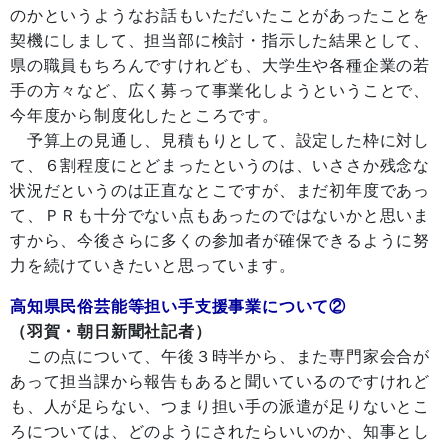
のかというようなお話もいただいたことがあったことを
契機にしまして、担当部に検討・指示した結果として、
県の職員もちろんですけれども、大学生や各種企業の若
手の方々など、広く募って事業化しようということで、
今年度から制度化したところです。
予算上の見通し、見積もりとして、設定した枠に対し
て、６割程度にとどまったというのは、いささか残念な
状況だというのは正直なとこですが、まだ初年度であっ
て、ＰＲも十分でない点もあったのではないかと思いま
すから、今後さらに多くの参加者が確保できるように努
力を続けていきたいと思っています。
高知県民俗芸能等担い手支援事業について②
（羽賀・朝日新聞社記者）
この点について、午後３時半から、また専門家会合が
あって担当課から報告もあると聞いているのですけれど
も、人が足らない、つまり担い手の派遣が足りないとこ
ろについては、どのようにされたらいいのか、知事とし