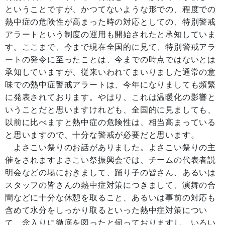
ということですが、かつてないような形での、程度での
熱中症の危険性が高まった時の対応としての、特別警戒
アラートという制度の運用も開始されたと承知していま
す。ここまで、今まで現在全国的に見て、特別警戒アラ
ートの発令に至ったことは、今までの時点ではないとは
承知していますが、従来いわれてまいりました通常の意
味での熱中症警戒アラートは、今年になりましても頻繁
に発表されております。やはり、これは温暖化の影響と
いうことだと思いますけれども、全国的に見ましても、
以前に比べますと熱中症の危険性は、相当高まっている
と思いますので、十分な警戒が必要だと思います。
よさこい祭りのお話がありました。よさこい祭りの主
催をされますよさこい祭振興会では、チームの代表者説
明会などの場におきまして、踊り子の皆さん、あるいは
スタッフの皆さんの熱中症対策につきまして、演舞の合
間などに十分な休憩を取ること、あるいは事前の対応も
含めて水分をしっかり取るといった熱中症対策につい
て、念入りに徹底を図ったと伺っておりますし、いろい