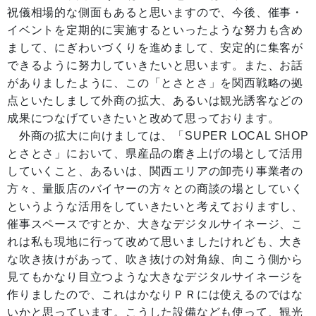
祝儀相場的な側面もあると思いますので、今後、催事・
イベントを定期的に実施するといったような努力も含め
まして、にぎわいづくりを進めまして、安定的に集客が
できるように努力していきたいと思います。また、お話
がありましたように、この「とさとさ」を関西戦略の拠
点といたしまして外商の拡大、あるいは観光誘客などの
成果につなげていきたいと改めて思っております。
外商の拡大に向けましては、「SUPER LOCAL SHOP
とさとさ」において、県産品の磨き上げの場として活用
していくこと、あるいは、関西エリアの卸売り事業者の
方々、量販店のバイヤーの方々との商談の場としていく
というような活用をしていきたいと考えておりますし、
催事スペースですとか、大きなデジタルサイネージ、こ
れは私も現地に行って改めて思いましたけれども、大き
な吹き抜けがあって、吹き抜けの対角線、向こう側から
見てもかなり目立つような大きなデジタルサイネージを
作りましたので、これはかなりＰＲには使えるのではな
いかと思っています。こうした設備なども使って、観光