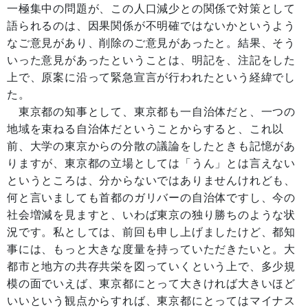
一極集中の問題が、この人口減少との関係で対策として
語られるのは、因果関係が不明確ではないかというよう
なご意見があり、削除のご意見があったと。結果、そう
いった意見があったということは、明記を、注記をした
上で、原案に沿って緊急宣言が行われたという経緯でし
た。
東京都の知事として、東京都も一自治体だと、一つの
地域を束ねる自治体だということからすると、これ以
前、大学の東京からの分散の議論をしたときも記憶があ
りますが、東京都の立場としては「うん」とは言えない
というところは、分からないではありませんけれども、
何と言いましても首都のガリバーの自治体ですし、今の
社会増減を見ますと、いわば東京の独り勝ちのような状
況です。私としては、前回も申し上げましたけど、都知
事には、もっと大きな度量を持っていただきたいと。大
都市と地方の共存共栄を図っていくという上で、多少規
模の面でいえば、東京都にとって大きければ大きいほど
いいという観点からすれば、東京都にとってはマイナス