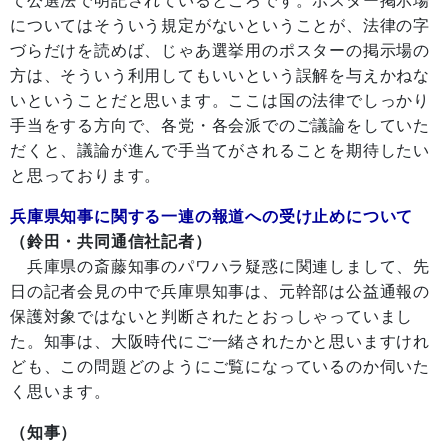
て公選法で明記されているところです。ポスター掲示場
についてはそういう規定がないということが、法律の字
づらだけを読めば、じゃあ選挙用のポスターの掲示場の
方は、そういう利用してもいいという誤解を与えかねな
いということだと思います。ここは国の法律でしっかり
手当をする方向で、各党・各会派でのご議論をしていた
だくと、議論が進んで手当てがされることを期待したい
と思っております。
兵庫県知事に関する一連の報道への受け止めについて
（鈴田・共同通信社記者）
兵庫県の斎藤知事のパワハラ疑惑に関連しまして、先
日の記者会見の中で兵庫県知事は、元幹部は公益通報の
保護対象ではないと判断されたとおっしゃっていまし
た。知事は、大阪時代にご一緒されたかと思いますけれ
ども、この問題どのようにご覧になっているのか伺いた
く思います。
（知事）