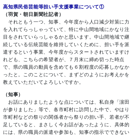
高知県民俗芸能等担い手支援事業について①
（羽賀・朝日新聞社記者）
それともう一つ、知事、今年度から人口減少対策に力
を入れてらっしゃっていて、特に中山間地域にかなり注
目をされていらっしゃるかと思います。中山間地域で継
続している伝統芸能を維持していくために、担い手を派
遣するという事業、今年度からスタートされていますけ
れども、こちらの希望者が、７月末に締め切った時点
で、県の職員の動員を含めても６割程度の応募しかなか
ったと。このことについて、まずどのようにお考えかを
教えていただいてよろしいですか。
（知事）
お話にありましたような点については、私自身「濵田
が参りました」等で、各市町村に訪問した中で、やはり
市町村などの祭りの関係者から祭りの担い手、若者が不
足していると、まさしく今お話があったように、具体的
には、県の職員の派遣や参加も、知事の指示でできない