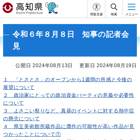
閲覧支援
検索
メニュー
令和６年８月８日 知事の記者会
見
公開日 2024年08月13日
更新日 2024年08月19日
１ 「とさとさ」のオープンから1週間の所感と今後の
展望について
２ 政治家にとっての政治資金パーティの意義や必要性
について
３ よさこい祭りなど、真昼のイベントに対する熱中症
の懸念について
４ 県立美術館所蔵作品に贋作の可能性が高い作品が見
つかったことについて①