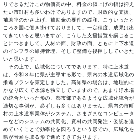
りできるだけこの物価高の中、料金の値上げの幅は抑え
たい市町村も多いわけでありますので、財政的な支援、
補助率のかさ上げ、補助金の要件の緩和、こういったと
ころを国に働き掛けておりまして、一定程度、成果は出
てきていると思いますが、こうした支援措置を講じるこ
とにつきまして、人材の面、財政の面、ともに上下水道
のインフラの維持管理、そして整備を後押ししていきた
いと思います。
その上で、広域化についてであります。特に上水道
は、令和３年に県が主導する形で、県内の水道広域化の
推進プランを策定しました。高知県の場合は、地理的に
かなり広くて水源も独立していますので、あまり浄水場
の統合といった形の、都市部であるような広域化統合が
適切な事例が、必ずしも多くはありません。県内の市町
村の上水道事業体がシステム、さまざまなコンピュータ
ーなどのシステムの共同化、資材の共同発注・委託を進
めていくことで効率化を図ろうという形での、広域化を
県が音頭を取る形で進めてきております。