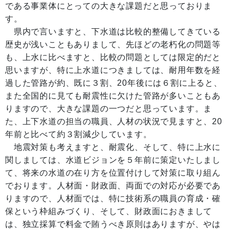
である事業体にとっての大きな課題だと思っておりま
す。
県内で言いますと、下水道は比較的整備してきている
歴史が浅いこともありまして、先ほどの老朽化の問題等
も、上水に比べますと、比較の問題としては限定的だと
思いますが、特に上水道につきましては、耐用年数を経
過した管路が約、既に３割、20年後には６割に上ると、
また全国的に見ても耐震性に欠けた管路が多いこともあ
りますので、大きな課題の一つだと思っています。ま
た、上下水道の担当の職員、人材の状況で見ますと、20
年前と比べて約３割減少しています。
地震対策も考えますと、耐震化、そして、特に上水に
関しましては、水道ビジョンを５年前に策定いたしまし
て、将来の水道の在り方を位置付けして対策に取り組ん
でおります。人材面・財政面、両面での対応が必要であ
りますので、人材面では、特に技術系の職員の育成・確
保という枠組みづくり、そして、財政面におきまして
は、独立採算で料金で賄うべき原則はありますが、やは