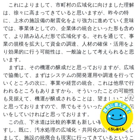
これによりまして、市町村の広域化に向けました理解
は、徐々に高まってきていると思いますが、昨今の特
に、上水の施設備の耐震化をより強力に進めていく意味
では、事業体としての、企業体の統合といった形も含め
て、より踏み込んだ形で広域化する。それを通じて、事
業の規模を拡大して資金の調達、人材の確保・活用をよ
り効果的に行う可能性は、一般論として考えられると思
います。
まずは、その機運の醸成だと思っておりますが、広域
で協働して、まずはシステムの開発運用や調達を行って
いくところの次に、事業や経営の統合、これは他県で行
われるところもありますから、そういったことの可能性
も見据えて、機運が醸成されることは、望ましいことだ
と思っておりますので、県でもそういったことのお手伝
いをしていければと思っております。
この点、下水道は比較的事業も新しい事業でございま
すし、既に、汚水処理の広域化・共同化の計画も策定し
まして、施設の統廃合も現実に行ってきているというこ