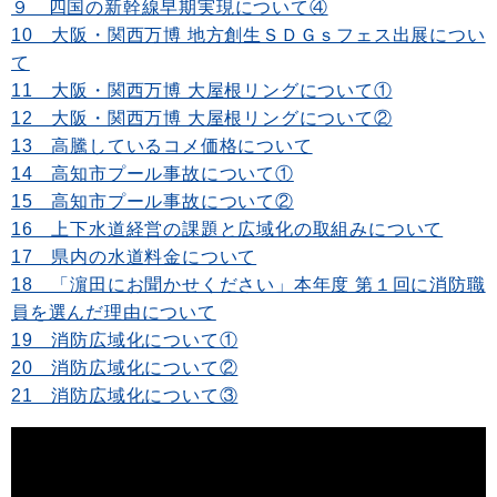
９ 四国の新幹線早期実現について④
10 大阪・関西万博 地方創生ＳＤＧｓフェス出展につい
て
11 大阪・関西万博 大屋根リングについて①
12 大阪・関西万博 大屋根リングについて②
13 高騰しているコメ価格について
14 高知市プール事故について①
15 高知市プール事故について②
16 上下水道経営の課題と広域化の取組みについて
17 県内の水道料金について
18 「濵田にお聞かせください」本年度 第１回に消防職
員を選んだ理由について
19 消防広域化について①
20 消防広域化について②
21 消防広域化について③