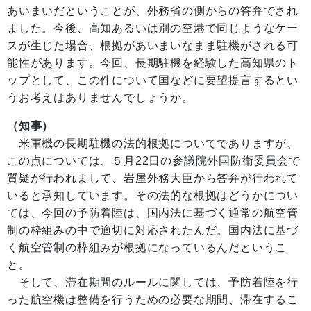
あいまいだということが、外務省の側からの答弁でされ
ました。今後、高知あるいは別の空港で同じようなケー
スが生じた場合、根拠があいまいなまま駐機がされる可
能性があります。今回、長期駐機を経験した高知県のト
ップとして、この件について国などに要望提言するとい
うお考えはありませんでしょうか。
（知事）
米軍機の長期駐機の法的根拠についてでありますが、
この点については、５月22日の参議院外国防衛委員会で
質疑が行われまして、岩屋外務大臣から答弁が行われて
いると承知しています。その法的な根拠はどうかについ
ては、今回の予防着陸は、国内法に基づく通常の航空管
制の枠組みの中で適切に対応されたんだ。国内法に基づ
く航空管制の枠組みが根拠になっているんだというこ
と。
そして、滞在期間のルールに関しては、予防着陸を行
った航空機は整備を行うための必要な期間、滞在するこ