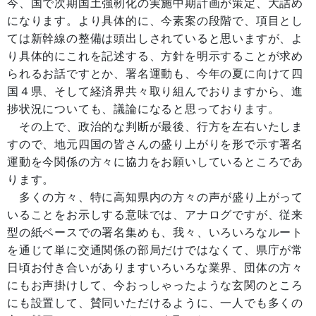
今、国で次期国土強靭化の実施中期計画が策定、大詰め
になります。より具体的に、今素案の段階で、項目とし
ては新幹線の整備は頭出しされていると思いますが、よ
り具体的にこれを記述する、方針を明示することが求め
られるお話ですとか、署名運動も、今年の夏に向けて四
国４県、そして経済界共々取り組んでおりますから、進
捗状況についても、議論になると思っております。
その上で、政治的な判断が最後、行方を左右いたしま
すので、地元四国の皆さんの盛り上がりを形で示す署名
運動を今関係の方々に協力をお願いしているところであ
ります。
多くの方々、特に高知県内の方々の声が盛り上がって
いることをお示しする意味では、アナログですが、従来
型の紙ベースでの署名集めも、我々、いろいろなルート
を通じて単に交通関係の部局だけではなくて、県庁が常
日頃お付き合いがありますいろいろな業界、団体の方々
にもお声掛けして、今おっしゃったような玄関のところ
にも設置して、賛同いただけるように、一人でも多くの