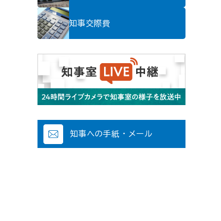
知事交際費
知事への手紙・メール