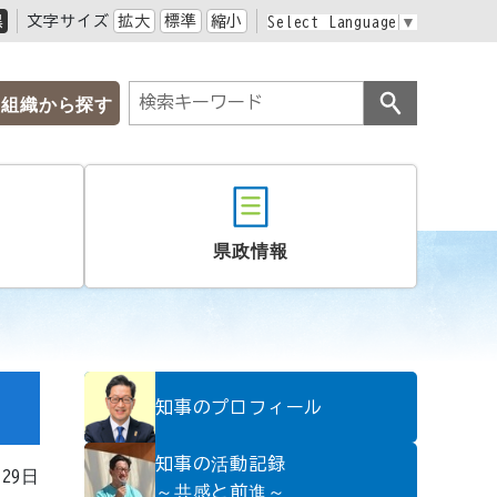
黒
文字サイズ
拡大
標準
縮小
Select Language
▼
組織から探す
県政情報
知事のプロフィール
知事の活動記録
月29日
～共感と前進～