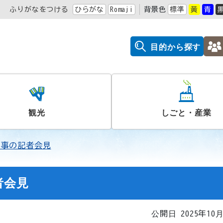
ふりがなをつける
ひらがな
Romaji
背景色
標準
黄
青
目的から探す
観光
しごと・産業
知事の記者会見
者会見
公開日 2025年10