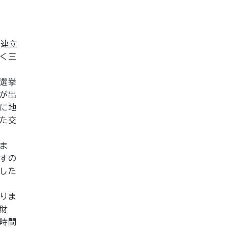
、連立
く三
選挙
が出
に地
た交
ま
すの
した
りま
財
時間