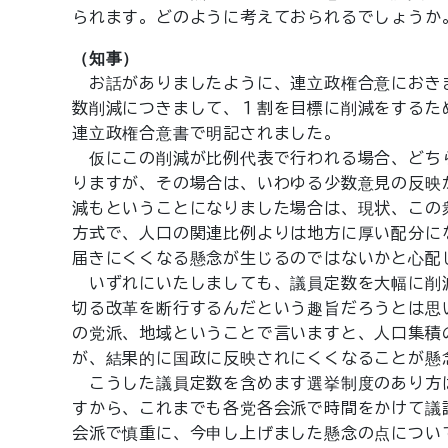
られます。どのように考えておられるでしょうか
（知事）
お話がありましたように、連立政権合意におき
数削減につきまして、１割を目標に削減をするた
連立政権合意書で明記されました。
仮にこの削減が比例代表で行われる場合、どち
りますが、その場合は、いわゆる少数意見の反映
減もということになりました場合は、現状、この
方式で、人口の関連比例よりは地方に厚い配分に
届きにくくなる懸念が生じるのではないかと心配
いずれにいたしましても、議員定数を大幅に削
切る改革を断行するんだという趣旨だろうとは思
の党派、地域ということで言いますと、人口集積
が、結果的に国政に反映されにくくなることが懸
こうした議員定数を含めます選挙制度のあり方
すから、これまでも各党各会派で時間をかけて議
会派で慎重に、今申し上げました懸念の点につい