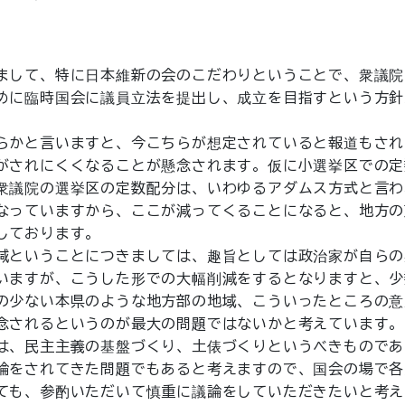
。
まして、特に日本維新の会のこだわりということで、衆議院
めに臨時国会に議員立法を提出し、成立を目指すという方針
らかと言いますと、今こちらが想定されていると報道もされ
がされにくくなることが懸念されます。仮に小選挙区での定
衆議院の選挙区の定数配分は、いわゆるアダムス方式と言わ
なっていますから、ここが減ってくることになると、地方の
しております。
減ということにつきましては、趣旨としては政治家が自らの
いますが、こうした形での大幅削減をするとなりますと、少
の少ない本県のような地方部の地域、こういったところの意
念されるというのが最大の問題ではないかと考えています。
は、民主主義の基盤づくり、土俵づくりというべきものであ
論をされてきた問題でもあると考えますので、国会の場で各
ても、参酌いただいて慎重に議論をしていただきたいと考え