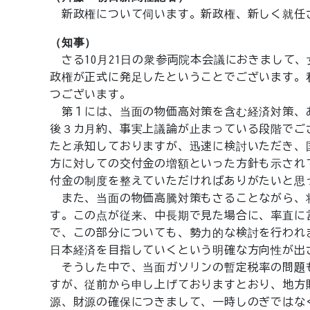
新政権について伺います。新政権、新しく就任
（知事）
さる10月21日の衆参両院本会議におきまして
政権が正式に発足したということでございます。
つございます。
第１には、当面の物価高対策を含む経済対策、
後３カ月約、事実上議論が止まっている段階でご
たと承知しておりますが、迅速に検討いただき、
方に対しての交付金の増額といった方針も示され
付金の制度を整えていただければありがたいと思
また、当面の物価高騰対策もさることながら、
す。この点が従来、中長期で見た場合に、率直に
で、この部分についても、勢力的な検討を行われ
日本経済を目指していくという明確な方向性が出
そうした中で、当面ガソリンの暫定税率の問題
すが、従前から申し上げておりますとおり、地方
源、財源の確保につきまして、一時しのぎではな