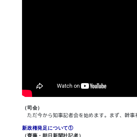
（司会）
ただ今から知事記者会を始めます。まず、幹事
新政権発足について①
（齊藤・朝日新聞社記者）