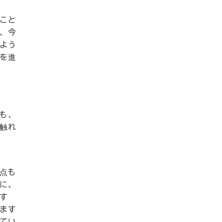
こと
、今
よう
を進
も、
触れ
点も
に、
す
ます
てい