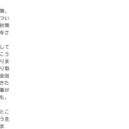
策、
つい
対策
をさ
して
こう
りま
り取
全国
きた
事が
も、
とこ
う意
ま