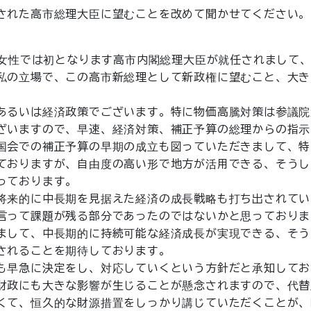
された高市総理大臣に望むことを改めて聞かせてください。
、女性では初となります高市内閣総理大臣が就任されまして
私の立場で、この高市新総理として新政権に望むこと、大き
あるいは経済政策でございます。特に物価高騰対策は参議院
ざいますので、早速、経済対策、補正予算の総理からの指示
国会での補正予算の早期の成立も図っていただきまして、特
ておりますが、自由度の高い形で地方が活用できる、そうし
っております。
将来的に中長期を見据えた経済の成長戦略も打ち出されてい
言って課題が残る部分であったのではないかと思っておりま
まして、中長期的に持続可能な経済成長が実現できる、そう
されることを期待しております。
も早急に決定をし、対応していくという方針だと承知してお
財政にも大きな影響が生じることが懸念されますので、代替
くて、恒久的な財源措置をしっかり講じていただくことが、