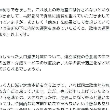
体制もできました。これ以上の政治空白は許されないという
つきまして、与野党間で真摯に議論を重ねていただきまして
れていますが、まさしく「前進」を結果として実現していく
いは決断の下に内閣の運営を進めていただくと、政権の運営
ます。以上です。
っしゃった人口減少対策について、連立政権の合意書の中で
の医療・介護サービスの制度設計、大学の数や適正化などが
ておられるでしょうか。
しく人口減少対策本部を立ち上げて、いわば国土政策的な観
る方向だと思っています。ただ、先ほど申し上げましたよう
いう意味では、大きなきっかけ、突破口になり得ると思いま
っては、全国的な地方創生にまで至らないという懸念もあり
ジャパン・全国という視点で見た時に大都市機能が分散をし