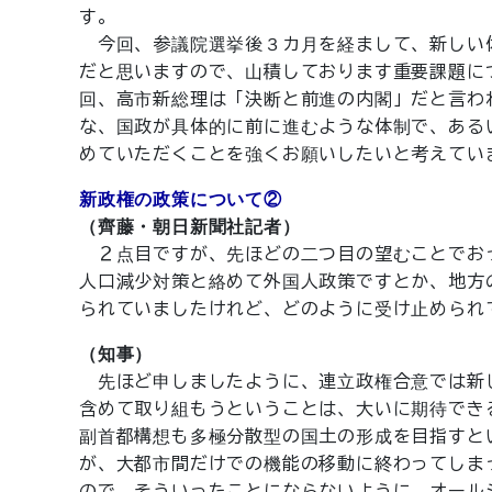
す。
今回、参議院選挙後３カ月を経まして、新しい
だと思いますので、山積しております重要課題に
回、高市新総理は「決断と前進の内閣」だと言わ
な、国政が具体的に前に進むような体制で、ある
めていただくことを強くお願いしたいと考えてい
新政権の政策について②
（齊藤・朝日新聞社記者）
２点目ですが、先ほどの二つ目の望むことでお
人口減少対策と絡めて外国人政策ですとか、地方
られていましたけれど、どのように受け止められ
（知事）
先ほど申しましたように、連立政権合意では新
含めて取り組もうということは、大いに期待でき
副首都構想も多極分散型の国土の形成を目指すと
が、大都市間だけでの機能の移動に終わってしま
ので、そういったことにならないように、オール