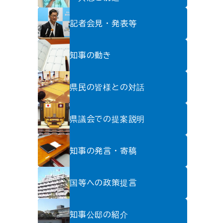
記者会見・発表等
知事の動き
県民の皆様との対話
県議会での提案説明
知事の発言・寄稿
国等への政策提言
知事公邸の紹介