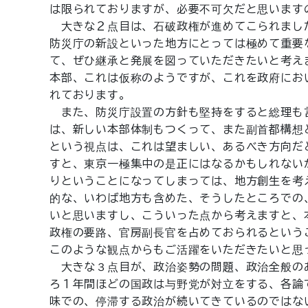
は限られておりますが、必要不可欠だと思います
大きな２点目は、石破政権が進めてこられまし
防災庁の新設といった地方にとっては極めて重要
て、ぜひ継承と発展を図っていただきたいと考え
本部、これは仮称のようですが、これを政府にお
れております。
また、防災庁設置の方針も堅持をすると総理も
は、新しい本部体制もつくって、また副首都構想
という視点は、これは望ましい、あるべき方向だ
すと、東京一極集中の是正にはなるかもしれない
りということになってしまっては、地方創生を考
的な、いわば地方も含めた、そうしたところでの
いと思いますし、こういった点から考えますと、
政権の要路、官房副長官を占めておられるという
このような観点からもご活躍をいただきたいと思
大きな３点目が、政治姿勢の問題、政治全般の
ろ１年間ほどの国政は与野党が対立をする、各論
味での、停滞する政治が続いてきているのではな