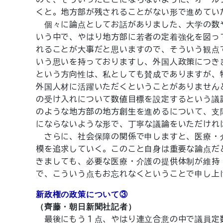
くと。地方部が残されることがない形で進めてい
個々に論点としてお話がありました、大学の数
いう中で、やはり地方部に若者の定着強化を図っ
れることが大事だと思いますので、そういう観点
いう思いを持っておりますし、外国人政策につき
という方向性は、私としても賛成でありますが、
外国人材に活躍いただくということがありません
の受け入れについて数値目標を設定するという議
のような地方部の地方創生を進めるについて、支
にならないような形で、丁寧な議論をいただけれ
さらに、社会保障の関係で申しますと、医療・
模を追求していく。このこと自身は重要な論点だ
きましても、必要な医療・介護の提供体制が維持
で、こういう点もお忘れなくということで申し上
新政権の政策について③
（齊藤・朝日新聞社記者）
最後にもう１点、やはり連立合意の中で議員定