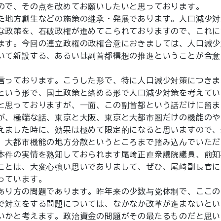
ので、その点を改めてお願いしたいと思っております。
た地方創生などの施策の継承・発展であります。人口減少対
な政策を、石破政権が進めてこられておりますので、これに
ます。今回の連立政権の政権合意におきましては、人口減少
いて新設する、あるいは副首都構想の推進ということが合意
言っております。こうした形で、特に人口減少対策につきま
という形で、国土政策と絡める形で人口減少対策を考えてい
と思っておりますが、一面、この副首都という話だけに留ま
が、極端な話、東京と大阪、東京と大都市圏だけの機能のや
えました時に、効果は極めて限定的になると思いますので、
、大都市機能の地方分散というところまで踏み込んでいただ
本件の実情を熟知しておられます尾﨑正直衆議院議員、前知
ことは、大変心強い思いでありまして、ぜひ、尾﨑副長官に
っています。
あり方の問題であります。昨年来の少数与党体制で、ここの
で対立をする問題については、なかなか改革が進まないとい
いかと考えます。政治資金の問題がその最たるものだと思い