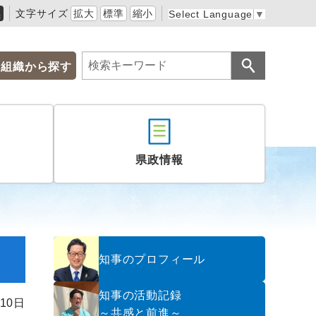
黒
文字サイズ
拡大
標準
縮小
Select Language
▼
組織から探す
県政情報
知事のプロフィール
知事の活動記録
10日
～共感と前進～