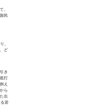
て、
国民
回り、
、ど
引き
底打
例え
から
た出
得る若