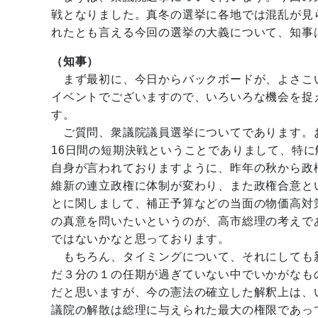
戦となりました。真冬の選挙に各地では混乱が見
れたとも言える今回の選挙の大義について、知事
（知事）
まず最初に、今日からバックボードが、よさこ
イベントでございますので、いろいろな機会を捉
す。
ご質問、衆議院議員選挙についてであります。
16日間の短期決戦ということでありまして、特
自身が言われておりますように、昨年の秋から政
維新の連立政権に体制が変わり、また政権合意と
とに関しまして、補正予算などの当面の物価高対
の真意を問いたいというのが、高市総理の考えで
ではないかなと思っております。
もちろん、タイミングについて、それにしても
だ３分の１の任期が過ぎていない中でいかがなも
だと思いますが、今の憲法の確立した解釈上は、
議院の解散は総理に与えられた最大の権限であっ