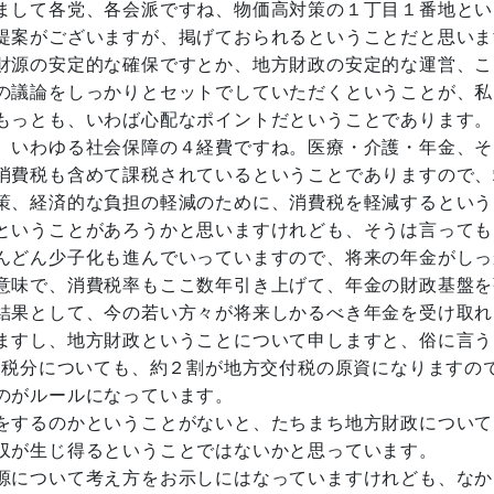
まして各党、各会派ですね、物価高対策の１丁目１番地とい
提案がございますが、掲げておられるということだと思いま
財源の安定的な確保ですとか、地方財政の安定的な運営、こ
の議論をしっかりとセットでしていただくということが、私
もっとも、いわば心配なポイントだということであります。
、いわゆる社会保障の４経費ですね。医療・介護・年金、そ
消費税も含めて課税されているということでありますので、
策、経済的な負担の軽減のために、消費税を軽減するという
ということがあろうかと思いますけれども、そうは言っても
んどん少子化も進んでいっていますので、将来の年金がしっ
意味で、消費税率もここ数年引き上げて、年金の財政基盤を
結果として、今の若い方々が将来しかるべき年金を受け取れ
ますし、地方財政ということについて申しますと、俗に言う
国税分についても、約２割が地方交付税の原資になりますの
のがルールになっています。
をするのかということがないと、たちまち地方財政について
収が生じ得るということではないかと思っています。
源について考え方をお示しにはなっていますけれども、なか