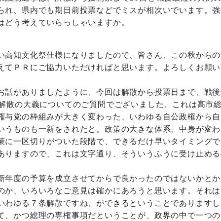
られ、県内でも期日前投票などでミスが相次いでいます。強
はどう考えていらっしゃいますか。
い高知文化祭仕様になりましたので、皆さん、この秋からの
えてＰＲにご協力いただければと思います。よろしくお願い
お話がありましたように、今回は解散から投票日まで、戦後
に解散の大義についてのご質問でございました。これは高市
権与党の枠組みが大きく変わった、いわゆる自公政権から自
いうものも一新をされたと。政策の大きな体系、中身が変わ
策に一区切りがついた段階で、できるだけ早いタイミングで
ありますので、これは文字通り、そういうふうに受け止める
新年度の予算を成立させてからで良かったのではないかとか
のか、いろいろなご意見は確かにあろうと思います。それは
いわゆる７条解散ですね、ができるということでありますし
て、かつ総理の専権事項だということが、政界の中で一つの