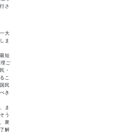
行さ
一大
しま
最短
総理ご
民・
るこ
国民
べき
、ま
そう
、衆
了解