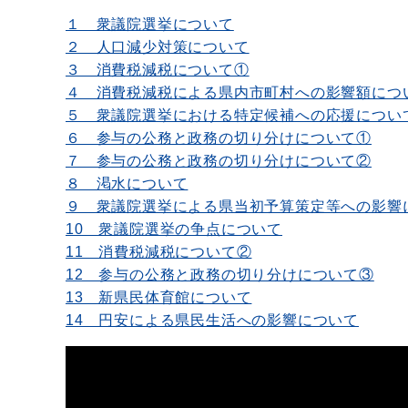
１ 衆議院選挙について
２ 人口減少対策について
３ 消費税減税について①
４ 消費税減税による県内市町村への影響額につ
５ 衆議院選挙における特定候補への応援につい
６ 参与の公務と政務の切り分けについて①
７ 参与の公務と政務の切り分けについて②
８ 渇水について
９ 衆議院選挙による県当初予算策定等への影響
10 衆議院選挙の争点について
11 消費税減税について②
12 参与の公務と政務の切り分けについて③
13 新県民体育館について
14 円安による県民生活への影響について