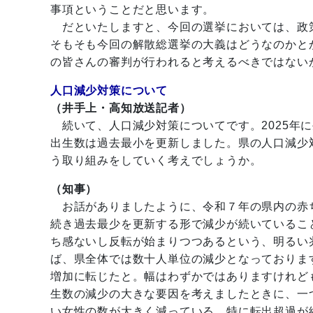
事項ということだと思います。
だといたしますと、今回の選挙においては、政
そもそも今回の解散総選挙の大義はどうなのかと
の皆さんの審判が行われると考えるべきではない
人口減少対策について
（井手上・高知放送記者）
続いて、人口減少対策についてです。2025年に生
出生数は過去最小を更新しました。県の人口減少
う取り組みをしていく考えでしょうか。
（知事）
お話がありましたように、令和７年の県内の赤
続き過去最少を更新する形で減少が続いているこ
ち感ないし反転が始まりつつあるという、明るい
ば、県全体では数十人単位の減少となっておりま
増加に転じたと。幅はわずかではありますけれど
生数の減少の大きな要因を考えましたときに、一
い女性の数が大きく減っている。特に転出超過が