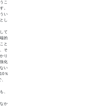
うこ
す。
うい
とし
して
端的
こと
、そ
かり
強化
ない
10％
で、
も、
なか