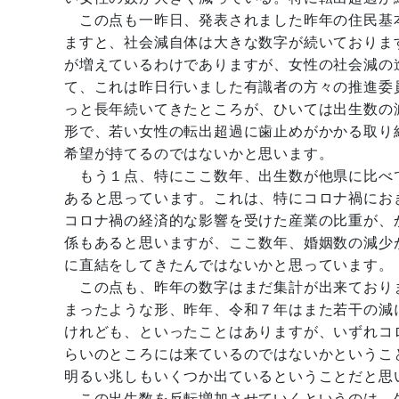
この点も一昨日、発表されました昨年の住民基
ますと、社会減自体は大きな数字が続いておりま
が増えているわけでありますが、女性の社会減の
て、これは昨日行いました有識者の方々の推進委
っと長年続いてきたところが、ひいては出生数の
形で、若い女性の転出超過に歯止めがかかる取り
希望が持てるのではないかと思います。
もう１点、特にここ数年、出生数が他県に比べ
あると思っています。これは、特にコロナ禍にお
コロナ禍の経済的な影響を受けた産業の比重が、
係もあると思いますが、ここ数年、婚姻数の減少
に直結をしてきたんではないかと思っています。
この点も、昨年の数字はまだ集計が出来ており
まったような形、昨年、令和７年はまた若干の減
けれども、といったことはありますが、いずれコ
らいのところには来ているのではないかというこ
明るい兆しもいくつか出ているということだと思
この出生数を反転増加させていくというのは、