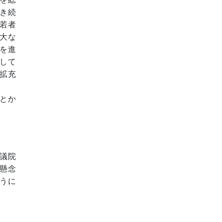
き続
若者
大な
を進
して
拡充
とか
議院
懸念
うに