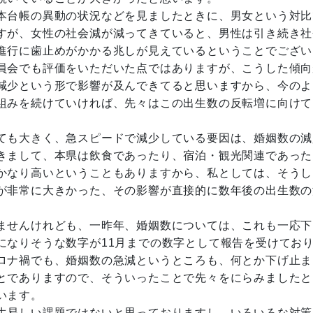
本台帳の異動の状況などを見ましたときに、男女という対比
すが、女性の社会減が減ってきていると、男性は引き続き社
進行に歯止めがかかる兆しが見えているということでござい
員会でも評価をいただいた点ではありますが、こうした傾向
減少という形で影響が及んできてると思いますから、今のよ
組みを続けていければ、先々はこの出生数の反転増に向けて
ても大きく、急スピードで減少している要因は、婚姻数の減
きまして、本県は飲食であったり、宿泊・観光関連であった
かなり高いということもありますから、私としては、そうし
が非常に大きかった、その影響が直接的に数年後の出生数の
ませんけれども、一昨年、婚姻数については、これも一応下
になりそうな数字が11月までの数字として報告を受けてお
ロナ禍でも、婚姻数の急減というところも、何とか下げ止ま
とでありますので、そういったことで先々をにらみましたと
います。
生易しい課題ではないと思っておりますし、いろいろな対策