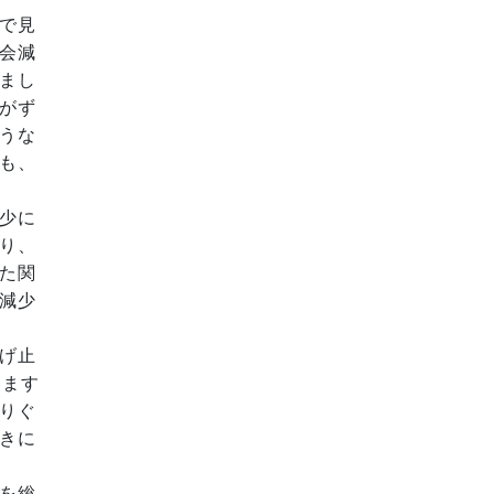
で見
会減
まし
がず
うな
も、
少に
り、
た関
減少
げ止
ります
りぐ
きに
を総