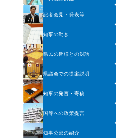
記者会見・発表等
知事の動き
県民の皆様との対話
県議会での提案説明
知事の発言・寄稿
国等への政策提言
知事公邸の紹介