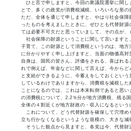
ひと言で申しますと、今回の衆議院選挙に関し
とで、多くの政党が消費税減税、いろいろな形の
ただ、全体を通じて申しますと、やはり社会保障
ったものを考えましたときに、ぜひとも代替財源
ては必要不可欠だと思っていまして、その点が、
社会保障の財源ということに関して言いますと
子育て、この財源として消費税というのは、地方
に分かりやすく申し上げますと、当面の物価高対
自身は、国民の皆さん、評価をされる、喜ばれる
れで例えば、年金などに関して言えば、今からど
と支給ができるように、今蓄えをしておくという
しているわけでありますから、消費税を減税した
ことになるのでは、これは本末転倒であると思い
の消費税について、2.2％分が地方消費税、残る
全体の４割近くが地方財政の・収入になるという
これについて、どう代替財源を確保して穴埋め
立ち行かなくなるというような規模の、大きな減
そうした観点から見ますと、各党は今、代替財