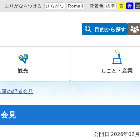
ふりがなをつける
ひらがな
Romaji
背景色
標準
黄
青
目的から探す
観光
しごと・産業
知事の記者会見
者会見
公開日 2026年02月