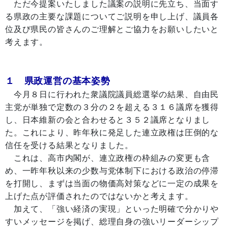
ただ今提案いたしました議案の説明に先立ち、当面す
る県政の主要な課題についてご説明を申し上げ、議員各
位及び県民の皆さんのご理解とご協力をお願いしたいと
考えます。
１ 県政運営の基本姿勢
今月８日に行われた衆議院議員総選挙の結果、自由民
主党が単独で定数の３分の２を超える３１６議席を獲得
し、日本維新の会と合わせると３５２議席となりまし
た。これにより、昨年秋に発足した連立政権は圧倒的な
信任を受ける結果となりました。
これは、高市内閣が、連立政権の枠組みの変更も含
め、一昨年秋以来の少数与党体制下における政治の停滞
を打開し、まずは当面の物価高対策などに一定の成果を
上げた点が評価されたのではないかと考えます。
加えて、「強い経済の実現」といった明確で分かりや
すいメッセージを掲げ、総理自身の強いリーダーシップ