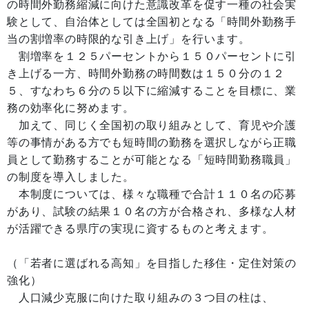
の時間外勤務縮減に向けた意識改革を促す一種の社会実
験として、自治体としては全国初となる「時間外勤務手
当の割増率の時限的な引き上げ」を行います。
割増率を１２５パーセントから１５０パーセントに引
き上げる一方、時間外勤務の時間数は１５０分の１２
５、すなわち６分の５以下に縮減することを目標に、業
務の効率化に努めます。
加えて、同じく全国初の取り組みとして、育児や介護
等の事情がある方でも短時間の勤務を選択しながら正職
員として勤務することが可能となる「短時間勤務職員」
の制度を導入しました。
本制度については、様々な職種で合計１１０名の応募
があり、試験の結果１０名の方が合格され、多様な人材
が活躍できる県庁の実現に資するものと考えます。
（「若者に選ばれる高知」を目指した移住・定住対策の
強化）
人口減少克服に向けた取り組みの３つ目の柱は、