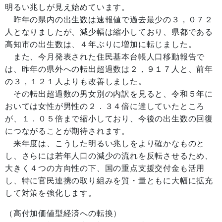
明るい兆しが見え始めています。
昨年の県内の出生数は速報値で過去最少の３，０７２
人となりましたが、減少幅は縮小しており、県都である
高知市の出生数は、４年ぶりに増加に転じました。
また、今月発表された住民基本台帳人口移動報告で
は、昨年の県外への転出超過数は２，９１７人と、前年
の３，１２１人よりも改善しました。
その転出超過数の男女別の内訳を見ると、令和５年に
おいては女性が男性の２．３４倍に達していたところ
が、１．０５倍まで縮小しており、今後の出生数の回復
につながることが期待されます。
来年度は、こうした明るい兆しをより確かなものと
し、さらには若年人口の減少の流れを反転させるため、
大きく４つの方向性の下、国の重点支援交付金も活用
し、特に官民連携の取り組みを質・量ともに大幅に拡充
して対策を強化します。
（高付加価値型経済への転換）