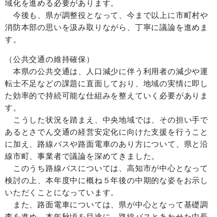
域化を進める必要があります。
今後も、県が調整役となって、今まで以上に市町村や
消防本部の思いを汲み取りながら、丁寧に議論を進めま
す。
（公共交通の維持確保）
本県の公共交通は、人口減少に伴う利用者の減少や運
転士不足などの課題に直面しており、地域の実情に即し
た効率的で持続可能な仕組みを整えていく必要がありま
す。
こうした状況を踏まえ、中央地域では、その担い手で
あるとさでん交通の経営安定化に向けた支援を行うこと
に加え、路線バスや路面電車のあり方について、県と沿
線市町、事業者で議論を深めてきました。
このうち路線バスについては、高知市が中心となって
検討の上、本年度中に概ね５年後の中期的な姿をお示し
いただくことになっています。
また、路面電車については、県が中心となって基礎調
査を進め、本年秋頃を目途に、路線バスとあわせた中長