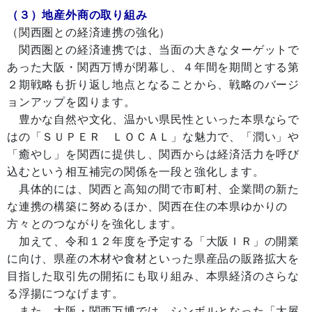
（３）地産外商の取り組み
（関西圏との経済連携の強化）
関西圏との経済連携では、当面の大きなターゲットで
あった大阪・関西万博が閉幕し、４年間を期間とする第
２期戦略も折り返し地点となることから、戦略のバージ
ョンアップを図ります。
豊かな自然や文化、温かい県民性といった本県ならで
はの「ＳＵＰＥＲ ＬＯＣＡＬ」な魅力で、「潤い」や
「癒やし」を関西に提供し、関西からは経済活力を呼び
込むという相互補完の関係を一段と強化します。
具体的には、関西と高知の間で市町村、企業間の新た
な連携の構築に努めるほか、関西在住の本県ゆかりの
方々とのつながりを強化します。
加えて、令和１２年度を予定する「大阪ＩＲ」の開業
に向け、県産の木材や食材といった県産品の販路拡大を
目指した取引先の開拓にも取り組み、本県経済のさらな
る浮揚につなげます。
また、大阪・関西万博では、シンボルとなった「大屋