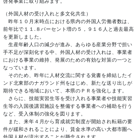
啓発事業に取り組みます。
（外国人材の受け入れと多文化共生）
昨年１０月末時点における県内の外国人労働者数は、
前年比で１１.８パーセント増の５，９１６人と過去最高
を更新しました。
生産年齢人口の減少が進み、あらゆる産業分野で担い
手不足が深刻化する中、外国人材の受け入れは、事業者
における事業の維持、発展のための有効な対策の一つと
なっています。
そのため、昨年に人材交流に関する覚書を締結したイ
ンド北東部のナガランド州をはじめ、新たな送り出しが
期待できる地域において、本県のＰＲを強化します。
さらに、技能実習生等を受け入れる事業者や技能実習
生等の入国後講習施設を整備する事業者への補助を行う
など、受入体制の強化を図ります。
また、来年４月から育成就労制度が開始され転籍の要
件が緩和されることにより、賃金水準の高い大都市圏へ
外国人材が流出することが懸念されます。