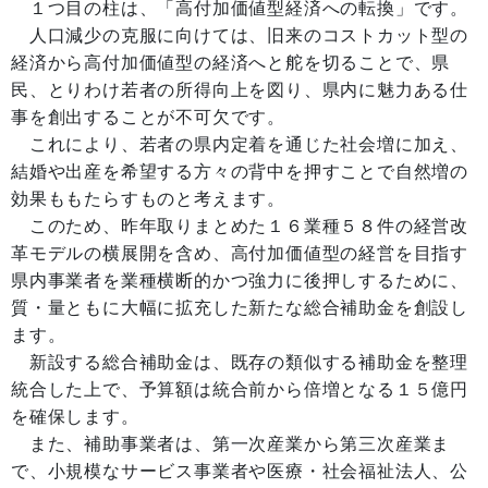
１つ目の柱は、「高付加価値型経済への転換」です。
人口減少の克服に向けては、旧来のコストカット型の
経済から高付加価値型の経済へと舵を切ることで、県
民、とりわけ若者の所得向上を図り、県内に魅力ある仕
事を創出することが不可欠です。
これにより、若者の県内定着を通じた社会増に加え、
結婚や出産を希望する方々の背中を押すことで自然増の
効果ももたらすものと考えます。
このため、昨年取りまとめた１６業種５８件の経営改
革モデルの横展開を含め、高付加価値型の経営を目指す
県内事業者を業種横断的かつ強力に後押しするために、
質・量ともに大幅に拡充した新たな総合補助金を創設し
ます。
新設する総合補助金は、既存の類似する補助金を整理
統合した上で、予算額は統合前から倍増となる１５億円
を確保します。
また、補助事業者は、第一次産業から第三次産業ま
で、小規模なサービス事業者や医療・社会福祉法人、公