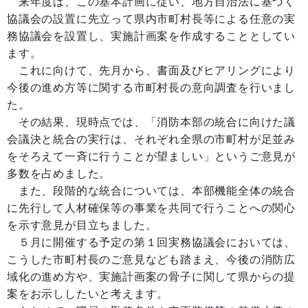
来年度は、この基本計画に従い、地方自治法に基づく
協議会の設置に先立って県内市町村長等による任意の実
務協議会を設置し、実施計画案を作成することとしてい
ます。
これに向けて、先月から、書面及びヒアリングにより
今後の進め方等に関する市町村長の意向調査を行いまし
た。
その結果、現時点では、「消防本部の統合に向けた議
会議決と統合の実行は、それぞれ全県の市町村が足並み
をそろえて一斉に行うことが望ましい」というご意見が
多数を占めました。
また、段階的な統合については、本部機能全体の統合
に先行して人材確保等の事業を共同で行うことへの関心
を示す意見が目立ちました。
５月に開催する予定の第１回実務協議会においては、
こうした市町村長のご意見なども踏まえ、今後の消防広
域化の進め方や、実施計画案の骨子に関して県からの提
案をお示ししたいと考えます。