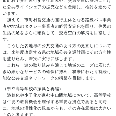
市町村で共同運行する仕組みや、交通空白の解消に向け
た公共ライドシェアの拡充などを念頭に、検討を進めて
います。
加えて、市町村営交通の運行主体となる路線バス事業
者や地域のタクシー事業者の経営安定化を図り、住民の
生活の足をさらに確保して、交通空白の解消を目指しま
す。
こうした各地域の公共交通のあり方の見直しについて
は、来年度改定する県の地域公共交通計画にその方向性
を盛り込み、着実に実行に移します。
これら一連の取り組みを通じて地域のニーズに応じた
きめ細かなサービスの確保に努め、将来にわたり持続可
能な公共交通ネットワークの構築を目指します。
（県立高等学校の振興と再編）
過疎化や少子化が進む中山間地域において、高等学校
は生徒の教育機会を確保する重要な拠点であると同時
に、地域の活性化の観点からも、その存在意義は大きい
ものと考えます。