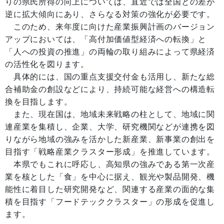
りの県民所得の向上については、直近では全国との差が
逆に拡大傾向にあり、さらなる対策の強化が必要です。
このため、来年度に向けた産業振興計画のバージョン
アップにおいては、「高付加価値型経済への転換」と
「人への投資の推進」の両輪の取り組みによって県経済
の活性化を図ります。
具体的には、国の重点支援交付金も活用し、新たな総
合補助金の創設などにより、持続可能な経営への構造転
換を目指します。
また、現在国は、地域未来戦略の柱として、地域に関
連産業を集積し、企業、大学、研究機関などが連携を図
りながら地域の強みを活かした新産業、新事業の創出を
目指す「戦略産業クラスター形成」を推進しています。
本県でもこれに呼応し、高知県の強みである第一次産
業を核とした「食」を中心に据え、観光や製品開発、機
能性に着目した研究開発など、関連する産業の面的な集
積を目指す「フードテッククラスター」の形成を促進し
ます。