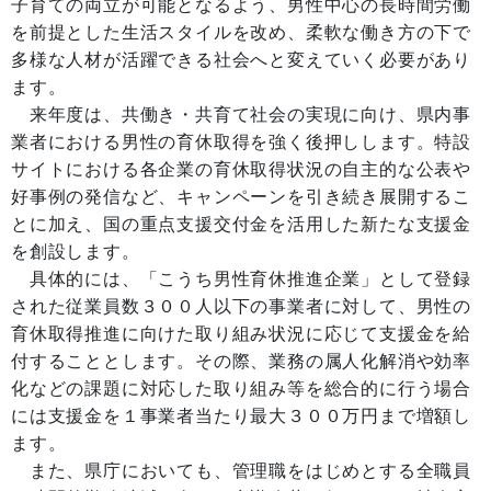
子育ての両立が可能となるよう、男性中心の長時間労働
を前提とした生活スタイルを改め、柔軟な働き方の下で
多様な人材が活躍できる社会へと変えていく必要があり
ます。
来年度は、共働き・共育て社会の実現に向け、県内事
業者における男性の育休取得を強く後押しします。特設
サイトにおける各企業の育休取得状況の自主的な公表や
好事例の発信など、キャンペーンを引き続き展開するこ
とに加え、国の重点支援交付金を活用した新たな支援金
を創設します。
具体的には、「こうち男性育休推進企業」として登録
された従業員数３００人以下の事業者に対して、男性の
育休取得推進に向けた取り組み状況に応じて支援金を給
付することとします。その際、業務の属人化解消や効率
化などの課題に対応した取り組み等を総合的に行う場合
には支援金を１事業者当たり最大３００万円まで増額し
ます。
また、県庁においても、管理職をはじめとする全職員