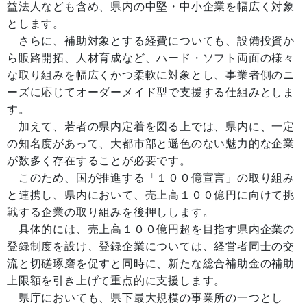
益法人なども含め、県内の中堅・中小企業を幅広く対象
とします。
さらに、補助対象とする経費についても、設備投資か
ら販路開拓、人材育成など、ハード・ソフト両面の様々
な取り組みを幅広くかつ柔軟に対象とし、事業者側のニ
ーズに応じてオーダーメイド型で支援する仕組みとしま
す。
加えて、若者の県内定着を図る上では、県内に、一定
の知名度があって、大都市部と遜色のない魅力的な企業
が数多く存在することが必要です。
このため、国が推進する「１００億宣言」の取り組み
と連携し、県内において、売上高１００億円に向けて挑
戦する企業の取り組みを後押しします。
具体的には、売上高１００億円超を目指す県内企業の
登録制度を設け、登録企業については、経営者同士の交
流と切磋琢磨を促すと同時に、新たな総合補助金の補助
上限額を引き上げて重点的に支援します。
県庁においても、県下最大規模の事業所の一つとし