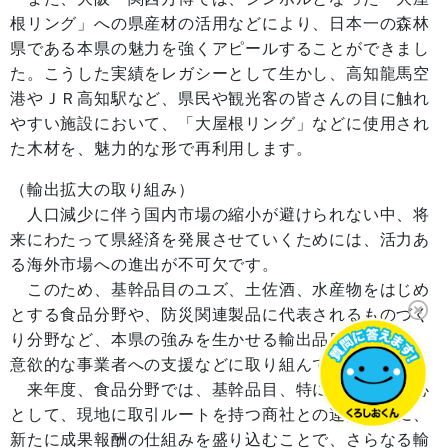
根リング」への県産材の活用などにより、日本一の森林
県である本県の魅力を強くアピールすることができまし
た。こうした実績をレガシーとして生かし、高知龍馬空
港やＪＲ高知駅など、県民や観光客の皆さんの目に触れ
やすい施設において、「大屋根リング」などに使用され
た木材を、魅力的な形で再利用します。
（輸出拡大の取り組み）
人口減少に伴う国内市場の縮小が避けられない中、将
来にわたって県経済を発展させていくためには、活力あ
る海外市場への進出が不可欠です。
このため、基幹品目のユズ、土佐酒、水産物をはじめ
とする食品分野や、防災関連製品に代表されるものづく
り分野など、本県の強みを生かせる輸出品目の発掘や、
意欲的な事業者への支援などに取り組んできました。
来年度、食品分野では、基幹品目、特に土佐酒を中心
として、現地に取引ルートを持つ商社との連携事業に、
新たに成果報酬の仕組みを盛り込むことで、さらなる輸