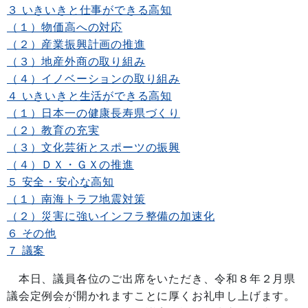
３ いきいきと仕事ができる高知
（１）物価高への対応
（２）産業振興計画の推進
（３）地産外商の取り組み
（４）イノベーションの取り組み
４ いきいきと生活ができる高知
（１）日本一の健康長寿県づくり
（２）教育の充実
（３）文化芸術とスポーツの振興
（４）ＤＸ・ＧＸの推進
５ 安全・安心な高知
（１）南海トラフ地震対策
（２）災害に強いインフラ整備の加速化
６ その他
７ 議案
本日、議員各位のご出席をいただき、令和８年２月県
議会定例会が開かれますことに厚くお礼申し上げます。