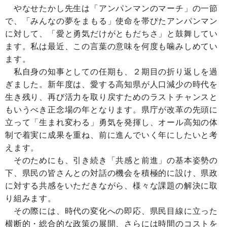
やなせたかし先生は「アンパンマンのマーチ」の一節
で、「みんなの夢をまもる」使命を帯びたアンパンマン
に対して、「愛と勇気だけがともだちさ」と鼓舞してい
ます。私は最近、この言葉の意味を何度も噛みしめてい
ます。
私自身の知事としての任期も、２期目の折り返しを過
ぎました。新年度は、愛する高知県が人口減少の時代を
生き残り、再び活力を取り戻すためのラストチャンスと
もいうべき正念場の年となります。県庁が改革の先頭に
立って「生まれ変わる」勇気を発揮し、オール高知の体
制で着実に成果を重ね、前に進んでいく年にしたいと考
えます。
そのためにも、引き続き「共感と前進」の基本姿勢の
下、県民の皆さんとの対話の機会を積極的に設け、県政
に対する共感をいただきながら、様々な課題の解決に取
り組みます。
その際には、時代の変化への即応、県民目線に立った
横断的・総合的な政策の展開、さらには時間のコストを