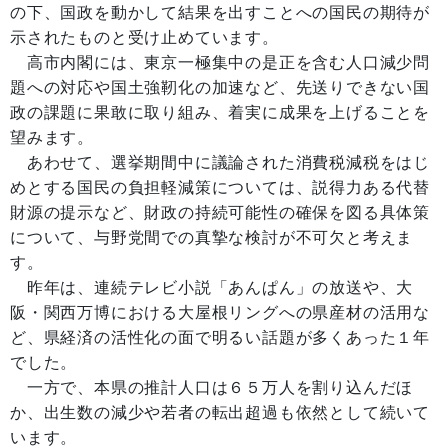
の下、国政を動かして結果を出すことへの国民の期待が
示されたものと受け止めています。
高市内閣には、東京一極集中の是正を含む人口減少問
題への対応や国土強靭化の加速など、先送りできない国
政の課題に果敢に取り組み、着実に成果を上げることを
望みます。
あわせて、選挙期間中に議論された消費税減税をはじ
めとする国民の負担軽減策については、説得力ある代替
財源の提示など、財政の持続可能性の確保を図る具体策
について、与野党間での真摯な検討が不可欠と考えま
す。
昨年は、連続テレビ小説「あんぱん」の放送や、大
阪・関西万博における大屋根リングへの県産材の活用な
ど、県経済の活性化の面で明るい話題が多くあった１年
でした。
一方で、本県の推計人口は６５万人を割り込んだほ
か、出生数の減少や若者の転出超過も依然として続いて
います。