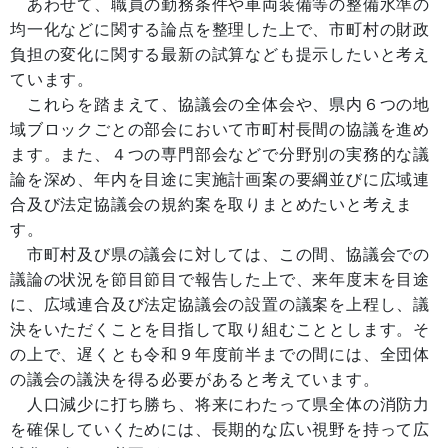
あわせて、職員の勤務条件や車両装備等の整備水準の
均一化などに関する論点を整理した上で、市町村の財政
負担の変化に関する最新の試算なども提示したいと考え
ています。
これらを踏まえて、協議会の全体会や、県内６つの地
域ブロックごとの部会において市町村長間の協議を進め
ます。また、４つの専門部会などで分野別の実務的な議
論を深め、年内を目途に実施計画案の要綱並びに広域連
合及び法定協議会の規約案を取りまとめたいと考えま
す。
市町村及び県の議会に対しては、この間、協議会での
議論の状況を節目節目で報告した上で、来年度末を目途
に、広域連合及び法定協議会の設置の議案を上程し、議
決をいただくことを目指して取り組むこととします。そ
の上で、遅くとも令和９年度前半までの間には、全団体
の議会の議決を得る必要があると考えています。
人口減少に打ち勝ち、将来にわたって県全体の消防力
を確保していくためには、長期的な広い視野を持って広