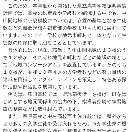
このため、本年度から開始した県立高等学校振興再編
計画では、高校の総定数や学級数が縮減する中でも、中
山間地域の小規模校については、存置の基準となる生徒
数などの最低規模を都市部の学校よりも大幅に緩和して
います。その上で、学校が地元市町村と一体となって生
徒数の確保に取り組むこととしています。
具体的には、現在、該当する中山間地域の１３校のう
ち１２校が、それぞれ地元市町村などとの協議の場とし
て「地域コンソーシアム」を設置しています。そのうち
１０校が、令和１０年４月の入学者数などの努力目標の
達成を目指してアクションプランを策定し、特色ある探
究活動や部活動を展開しています。
例えば、窪川高校では「野球部復活」を掲げ、町をは
じめとする地元関係者の協力の下、指導者招聘や練習施
設の整備などに取り組んでいます。
また、室戸高校と中村高校西土佐分校では、県外から
より多くの入学生徒を受け入れるため、市が学生寮の機
能を備えた居住施設を新たに整備する計画が進められて