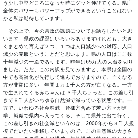
う少し中堅どころになった時にグッと伸びてくる。県庁
全体のパワーもパワーアップができるということはない
かと私は期待しています。
その上で、今の県政の課題についてお話をしたいと思
います。県政の課題はいろいろありますけれども、大き
くまとめて言えば２つ、１つは人口減少への対応、人口
減少の克服ということだと思います。県の人口はここ数
十年減少の一途であります。昨年は65万人の大台を切り
ました。ただ、この内訳を見てみますと、本県は全国の
中でも高齢化が先行して進んでおりますので、亡くなる
方が非常に多い。年間１万１千人の方が亡くなる。一方
で生まれてくる赤ちゃんは ３千人ちょっと。この差し引
きで８千人がいわゆる自然減で減っている状態です。一
方で、いわゆる社会増減、皆様方含めて若い方々が進
学、就職で県内へ入ってくる、そして県外に出て行く、
この差し引きの社会減というのは、2000年から３千人規
模でだいたい推移していますので、この自然減の大きさ