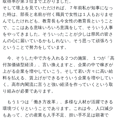
取得率が第３位まで上がりました。
そして壇上を見ていただければ、７年前私が知事になっ
た時は、部長と名前が付く職員で女性は１人もおりませ
んでしたけれども、教育長も今女性の教育長ということ
で、ここはある意味いろいろ意識をして、そういう人事
をやってきました。そういったことが少しは県民の皆さ
んの心に届いているかもしれない。そう思って頑張ろう
ということで努力をしています。
今、そうした中で力を入れる２つの施策、 １つが「高
付加価値型経済」、言い換えますと、企業の中で稼ぎが
上がる企業を増やしていこう。そして若い方々に高い給
料を払える、賃上げができるそういう企業を増やしてい
く。高市内閣流に言うと強い経済を作っていくという取
り組みが必要であります。
もう１つは「働き方改革」、多様な人材が活躍できる
環境づくりということであります。これは今、人口減少
もあって、どの産業も人手不足、担い手不足は顕著で