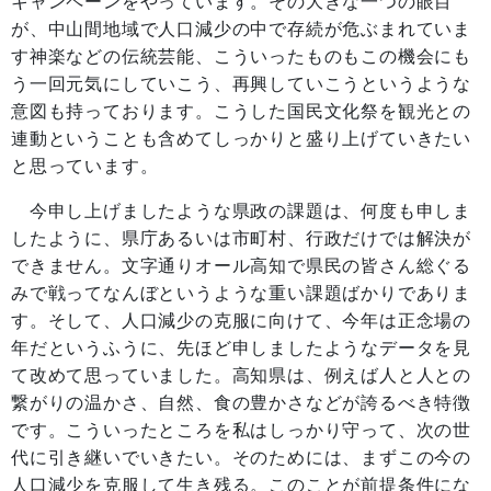
キャンペーンをやっています。その大きな一つの眼目
が、中山間地域で人口減少の中で存続が危ぶまれていま
す神楽などの伝統芸能、こういったものもこの機会にも
う一回元気にしていこう、再興していこうというような
意図も持っております。こうした国民文化祭を観光との
連動ということも含めてしっかりと盛り上げていきたい
と思っています。
今申し上げましたような県政の課題は、何度も申しま
したように、県庁あるいは市町村、行政だけでは解決が
できません。文字通りオール高知で県民の皆さん総ぐる
みで戦ってなんぼというような重い課題ばかりでありま
す。そして、人口減少の克服に向けて、今年は正念場の
年だというふうに、先ほど申しましたようなデータを見
て改めて思っていました。高知県は、例えば人と人との
繋がりの温かさ、自然、食の豊かさなどが誇るべき特徴
です。こういったところを私はしっかり守って、次の世
代に引き継いでいきたい。そのためには、まずこの今の
人口減少を克服して生き残る。このことが前提条件にな