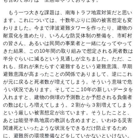
もう一つ大きな課題は、南海トラフ地震対策だと思い
ます。これについては、十数年ぶりに国の被害想定も変
わりました。今まで津波避難タワーを作ったり、建物の
耐震化を進めたり、いろんな防災体制の整備を、市町村
の皆さん、あるいは民間の事業者と一緒になってやって
きた結果、この10年間の取り組みで想定される死者数は
半分ぐらいに減るという見通しが立ちました。ただ、こ
れも、揺れが来たらすぐ避難するという避難意識、早期
避難意識が高まったことの関係でありまして、逆にこれ
が元に戻ると死者数が増えてしまう。そういう意味で危
うい状況であります。そしてここ10年の新しいデータを
入れますと、建物の倒壊の予測数とか予想される負傷者
の数はむしろ増えてしまう。２割から３割増えてしまう
という厳しい被害想定が出ています。そうしたことと、
あとは能登半島地震の教訓も含めますと、いわゆる災害
関連死といったような状況をできるだけ防止するため
に、避難所の環境整備などをしていかないといけない。