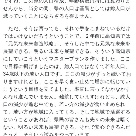
ですね、この県の人口構成、年齢構成は特には変わりま
せんから、当分の間、県の人口は基調としては総人口が
減っていくことにならざるを得ません。
ただ、そうは言っても、それで手をこまねているだけ
ではいけないだろうということで、２年前に高知県では
「元気な未来創造戦略」、そうした中でも元気な未来を
展望できる、明るい未来を展望できる、そういう高知県
にしていこうというマスタープランを作りました。ここ
で目標に掲げましたのは、総人口ではなくて若年人口、
34歳以下の若い人口です。ここの減少がずっと続いてお
りますけれども、ここを早く食い止めて増加に転じてい
こうという目標を立てました。率直に言ってなかなかす
んなり進んでいません。難航していますけれども、総人
口の減少が進む中でも、若い方の減少が食い止められ
て、若い方が地域に入ってくる、そして地域で活躍する
ということがあれば、県民の皆さんも先々の未来は暗く
ない。明るい未来も展望できる。それで安心できるんだ
ろうと、そういう試みをやっています。