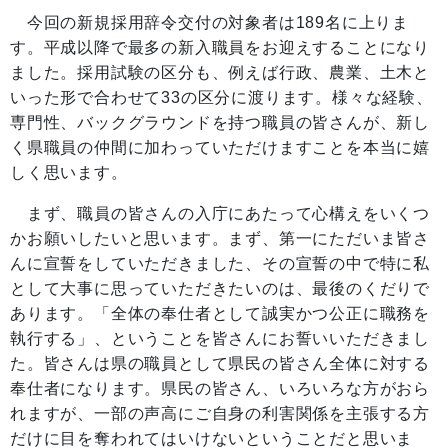
今回の新規採用辞令交付の対象者は189名に上りま
す。平成以降で最多の新入職員をお迎えすることになり
ました。採用試験の区分も、例えば行政、農業、土木と
いった形で合わせて33の区分に渡ります。様々な経験、
専門性、バックグラウンドを持つ職員の皆さんが、新し
く県職員の仲間に加わっていただけますことを本当に嬉
しく思います。
まず、職員の皆さんの入庁にあたって心構えをいくつ
かお願いしたいと思います。まず、第一にただいま皆さ
んに宣誓をしていただきました、その宣誓の中で特に私
として大事に思っていただきたいのは、最後のくだりで
あります。「全体の奉仕者として誠実かつ公正に職務を
執行する」、ということを皆さんにお誓いいただきまし
た。皆さんは県の職員として県民の皆さん全体に対する
奉仕者になります。県民の皆さん、いろいろな方がおら
れますが、一部の声高にご自身の利害関係を主張する方
だけに目を奪われてはいけないということだと思いま