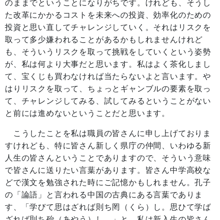
のままでということになりがちです。けれども、そうし
た改革にかかるコストを未来への投資、効率化のための
投資と思い直してチャレンジしていく。それはリスクを
取って多少嫌われることがあるかもしれませんけれど
も、そういうリスクを取って挑戦をしていくという姿勢
が、私は何より大事だと思います。私はよく茶化しまし
て、宝くじも買わなければ当たらないよと言います。や
はりリスクを取って、ちょっとギャンブルの要素を取っ
て、チャレンジしてみる、試してみるということがない
と前には進めないということだと思います。
こうしたことを私は職員の皆さんに申し上げておりま
すけれども、特に皆さん新しく県庁の仲間、いわゆる新
人生の皆さんということでありますので、そういう意味
で皆さんに送りたい言葉があります。皆さん中学高校な
どで漢文を勉強された時にご記憶かもしれません。孔子
の「論語」と言われる中国の古典にある言葉でありま
す、「学びて思はざれば則ち罔（くら）し。思ひて学ば
ざれば則ち殆（あやう）し。」と。私は新入生の皆さん