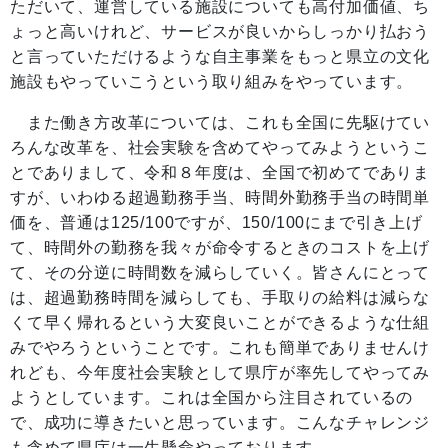
ただいて、運営している施設についても高付加価値、ち
ょっと高いけれど、サービスが良いからしっかり払おう
と言っていただけるような自主事業をもっと県立の文化
施設もやっていこうという取り組みをやっています。
また働き方改革については、これも全国に先駆けてい
ろんな改革を、社会実験を含めてやってみようというこ
とでありまして、令和８年度は、全国で初めてでありま
すが、いわゆる超過勤務手当、時間外勤務手当の時間単
価を、普通は125/100ですが、150/100にまで引き上げ
て、時間外の勤務を我々が命令するときのコストを上げ
て、その分逆に時間数を減らしていく。皆さんにとって
は、超過勤務時間を減らしても、手取りの給料は減らな
くて早く帰れるという大変良いことができるような仕組
みでやろうということです。これも簡単でありませんけ
れども、今年度社会実験として県庁が率先してやってみ
ようとしています。これは全国から注目されているの
で、成功に導きたいと思っています。こんなチャレンジ
も含めて県庁は一生懸命やっております。