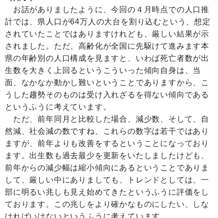
お話がありましたように、今回の４月時点での人口推
計では、県人口が64万人の大台を割り込むという、想定
されていたことではありますけれども、厳しい結果が示
されました。ただ、高齢化が全国に先駆けて進みます本
県の年齢別の人口構成を見ますと、いわば死亡者数が出
生数を大きく上回るというこういった傾向自身は、当
面、なかなか動かし難いということでありますから、こ
うした趨勢そのものは受け入れざるを得ない傾向である
というふうに考えています。
ただ、前年同月と比較した場合、減少数、そして、自
然減、社会減の数ですね、これらの数字は若干ではあり
ますが、前年よりも改善をするということになっており
ます。出生数も過去最少を更新をいたしましたけども、
前年からの減少幅は縮小傾向にあるということでありま
して、厳しい中にありましても、トレンドとしては、一
部に明るい兆しも見え始めてきたというふうに評価をし
ております。この兆しをより確かなものにしたい、しな
ければいけないというふうに考えています。