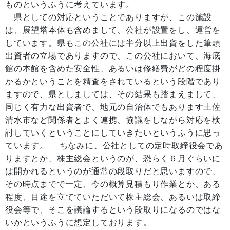
ものというふうに考えています。
県としての対応ということでありますが、この施設
は、展望塔本体も含めまして、公社が設置をし、運営を
しています。県もこの公社には半分以上出資をした筆頭
出資者の立場でありますので、この公社において、海底
館の本館を含めた安全性、あるいは修繕費がどの程度掛
かるかということを精査をされているという段階であり
ますので、県としましては、その結果も踏まえまして、
同じく有力な出資者で、地元の自治体でもあります土佐
清水市など関係者とよく連携、協議をしながら対応を検
討していくということにしていきたいというふうに思っ
ています。 ちなみに、公社としての定時取締役会であ
りますとか、株主総会というのが、恐らく６月ぐらいに
は開かれるというのが通常の段取りだと思いますので、
その時点までで一定、今の概算見積もり作業とか、ある
程度、目途を立てていただいて株主総会、あるいは取締
役会等で、そこを議論するという段取りになるのではな
いかというふうに想定しております。