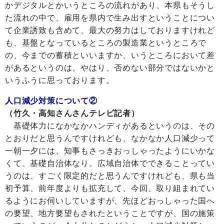
かデジタルとかいうところの流れがあり、本県もそうし
た流れの中で、雇用を県内で生み出すということについ
て企業誘致も含めて、最大の努力はしておりますけれど
も、基盤となっているところの製造業というところで
の、今までの蓄積といいますか、いうところにおいて差
があるというのは、やはり、否めない部分ではないかと
いうふうに思っております。
人口減少対策について②
（竹久・高知さんさんテレビ記者）
基礎体力になかなかハンディがあるというのは、その
とおりだと思うんですけれども、なかなか人口減少って
一朝一夕には、知事もさっきおっしゃったようにいかな
くて、基礎自治体なり、広域自治体でできることってい
うのは、すごく限定的だと思うんですけれども、県も当
初予算、前年度よりも拡充して、今回、取り組まれてい
るようにお伺いしていますが、先ほどおっしゃった国へ
の要望、地方要望もされたということですが、国の施策