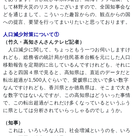
して林野火災のリスクもございますので、全国知事会な
どを通じまして、こういった趣旨からの、観点からの国
への提言、要望を行ってまいりたいと思っております。
人口減少対策について①
（竹久・高知さんさんテレビ記者）
人口減少に関して、ちょっともう一つお伺いしますけ
れども、総務省の統計局が住民基本台帳を元にした人口
移動報告を定期的に出しているんですけれども、それに
よると四国４県で見ると、高知県は、直近のデータだと
転出超過が1,500人ぐらいで、愛媛県に次いで多い数字
なんですけれども、香川県とか徳島県は、そこまで大き
な数字ではないんですが、この高知県はどういった事情
で、この転出超過がこれだけ多くなっているというふう
に県としては分析されていらっしゃるのでしょうか。
（知事）
これは、いろいろな人口、社会増減というのを、いろ