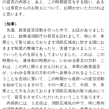
の提言の内容と、あと、この時期提言をする狙い、ある
いは長官からのお答えについて、お聞かせいただければ
と思います。
（知事）
先週、政策提言活動を行った中で、お話がありました
ように、総務省消防庁の長官を訪れまして、特に今、本
県として取り組んでおります消防広域化に対する国にお
きます制度の整備であったり、支援でありましたり、こ
ういったものを訴えをしてまいりました。これは、この
時期から、連休前の時期から、いわゆる骨太の方針、こ
れは、この件に限りませんけれども、本県の政策提言
が、いわゆる骨太の方針の中へ反映をされるようにとい
うことを念頭に置いて、この時期から政府への提言活動
を始めておりますので、その一環として、今回、今、本
県として力を入れております消防広域化の取り組みにつ
いて、提言をさせていただいたということであります。
内容的には、１点目は、消防広域化の中で、特に県内