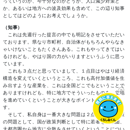
っていうのが、今十分なのかどうか、人口減少対策と
か、あるいは地方への波及効果も含めて、この辺り知事
としてはどのようにお考えでしょうか。
（知事）
これは先週行った提言の中でも明記をさせていただい
ております。県なり市町村、自治体がもちろんやらなき
ゃいけないこともたくさんある。これもやってきてはい
るけれども、やはり国の力がいりますというふうに思っ
ています。
これも３点だと思っていまして、１点目はやはり経済
構造を変えていくというところ、これも高付加価値を生
み出すような産業を、これは全国どこでもということで
ありますけれども、特に地方でそういったものを、立地
を進めていくということが大きなポイントだと思いま
す。
そして、私自身は一番大きな問題は２点目の国土政策
の問題として、国が政策判断として特に若者を東京圏、
大都市圏から地方に分散をさせていくということについ