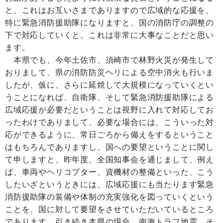
と、これはお互いさまでありますので広域的な応援を、
特に緊急消防援助隊になりますと、国の消防庁の調整の
下で対応していくと。これは非常に大事なことだと思い
ます。
本県でも、今年土佐市、須崎市で林野火災が発生して
おりまして、県の消防防災ヘリによる空中消火も行いま
したが、仮に、さらに延焼して大規模になっていくとい
うことになれば、自衛隊、そして緊急消防援助隊による
広域応援が必要だということは視野に入れて対応してお
ったわけでありまして、必要な場合には、こういった対
応ができるように、常日ごろから備えをするということ
はもちろんでありますし、国への要望ということに関し
て申しますと、昨年度、全国知事会を通じまして、例え
ば、車両やヘリコプター、資機材の整備といった、こう
したいざというときには、広域応援にも当たります緊急
消防援助隊の装備や体制の充実強化を図っていくという
ことを、国に対して要望をさせていただいているところ
であります。引き続き本県の場合、南海トラフ地震、そ