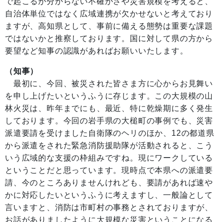
で起こるか分からない不確かさや災害規模を考えると、
自治体単位ではなく広域連携が欠かせないと考えており
ますが、高知県として、事前に備える態勢は重要な課題
ではないかと推察しております。国に対して県の方から
要望など知事の認識があればお願いいたします。
（知事）
最初に、今回、被災された皆さま方に心からお見舞い
を申し上げたいというふうに存じます。この大規模の山
林火災は、昨年までにも、最近、特に乾燥期に多く発生
しております。今回の岩手県の大槌町の事例でも、災害
派遣要請を受けました自衛隊のヘリのほか、12の都道県
から派遣をされた緊急消防援助隊が活動されると、こう
いう広域的な支援の枠組みですね。現にワークしている
ということだと思っています。現時点で本県への派遣要
請、今のところありませんけれども、要請があれば速や
かに対応したいというふうに考えますし、一般論として
言いますと、消防は市町村の事務とされておりますが、
お話がありましたように大規模な災害ということになる