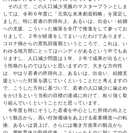
その上で、この人口減少克服のマスタープランとしま
しては、令和６年度に「元気な未来創造戦略」を策定し
ました。特に若者の所得向上、あるいは、出会い・結婚
への支援、こういった施策を全庁で推進をして参ってお
りまして、２年が経過をしてまいったわけであります。
コロナ禍からの景気回復期というところで、これは、い
わゆる地方部にとってはハンディがあるという中でもあ
りますし、人口減少問題は１年、２年で成果が出るとい
う性格のものではないと思いますので、大きな方向性
は、やはり若者の所得向上、あるいは、出会い、結婚支
援といった対策を講じていくということだと考えますの
で、こうした方向に基づいて、若者の人口減少に歯止め
をかけるという当初の目標の達成に向けて、粘り強く取
り組んでいくということだと思っています。
今年度も特にそうした若者を中心とした所得の向上と
いう観点から、高い付加価値をあ上げる産業構造への転
換、あるいは賃上げ、さらには働き方改革の観点から
の、男性育休の取得促進、こういったものに対しての企