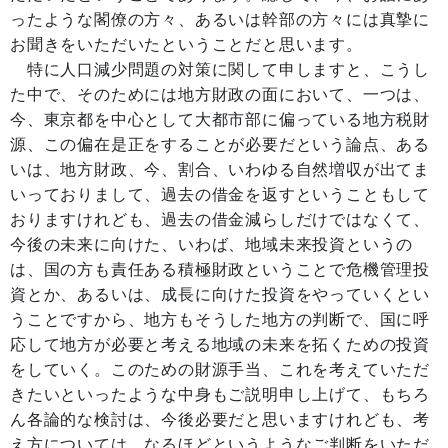
ったような閣僚の方々、あるいは幹部の方々には真摯に
お聞きをいただいたということだと思います。
特に人口減少問題の対策に関して申しますと、こうし
た中で、そのためには地方財政の面において、一つは、
今、東京都を中心として大都市部に偏っている地方税財
源、この偏在是正をすることが必要だという論点、ある
いは、地方財政、今、割合、いわゆる自然増収が出てま
いっておりまして、過去の借金を返すということもして
おりますけれども、過去の借金減らしだけではなくて、
今後の未来に向けた、いわば、地域未来投資というの
は、国の方も責任ある積極財政ということで危機管理投
資とか、あるいは、成長に向けた投資をやっていくとい
うことですから、地方もそうした地方の判断で、国に呼
応して地方が必要と考える地域の未来を拓くための投資
をしていく。このための財源手当、これを考えていただ
きたいといったような中身もご説明申し上げて、もちろ
ん各論的な検討は、今後必要だと思いますけれども、考
え方については、なるほどというようなご判断をいただ