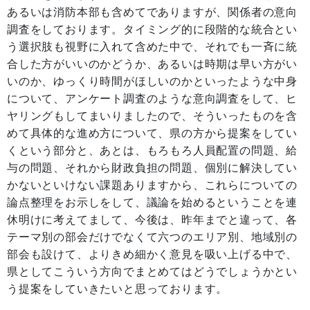
あるいは消防本部も含めてでありますが、関係者の意向
調査をしております。タイミング的に段階的な統合とい
う選択肢も視野に入れて含めた中で、それでも一斉に統
合した方がいいのかどうか、あるいは時期は早い方がい
いのか、ゆっくり時間がほしいのかといったような中身
について、アンケート調査のような意向調査をして、ヒ
ヤリングもしてまいりましたので、そういったものを含
めて具体的な進め方について、県の方から提案をしてい
くという部分と、あとは、もろもろ人員配置の問題、給
与の問題、それから財政負担の問題、個別に解決してい
かないといけない課題ありますから、これらについての
論点整理をお示しをして、議論を始めるということを連
休明けに考えてまして、今後は、昨年までと違って、各
テーマ別の部会だけでなくて六つのエリア別、地域別の
部会も設けて、よりきめ細かく意見を吸い上げる中で、
県としてこういう方向でまとめてはどうでしょうかとい
う提案をしていきたいと思っております。