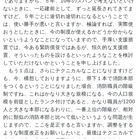
でありますから、５年、10年のスパンで考えないといけ
ないときに、一応建前として、ずっと延長されてきてま
すけど、５年ごとに途切れ途切れになるということで
は、使い勝手が悪いと言いますか、極論すれば、実際使
おうとしたときに、今の制度が使えるかどうか分からな
いというようなことになっていますので、手厚い支援措
置では、今ある緊防債並ではあるが、恒久的な支援措
置、そういったものを設けるといったようなことを検討
していただけないかということを申し上げました。
もう１点は、さらにテクニカルなことになりますけど
も、今、構想しておりますように、県下１本で消防本部
をつくるということになりました場合、消防職員の階級
制ですね、これはかなり大きな規模になる。今の人口規
模を前提としたランク付けであると、かなり職員が1200
人と大きな本部になるわりに、一番上位の階級が、相対
的に類似の消防本部と比べて低いというような問題が生
じますので、ここを是正すると言いますか、調整をする
ような制度改正をお願いしたいと、最後はテクニカルで