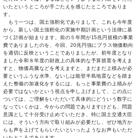
いたというところが手ごたえを感じたところでありま
す。
もう一つは、国土強靭化でありまして、これも今年度
から、新しい国土強靭化の実施中期計画という法律に基
づく計画が始まります。前の５年間が15兆円規模の事業
費でありましたのを、今回、20兆円強にプラス物価動向
を適切に反映ということでありましたが、初年度となり
ました令和８年度の財政上の具体的な予算措置を考えま
すと、物価高騰などを考えますと、まだまだ上積みが必
要というふうな水準、ないしは能登半島地震などを踏ま
えた整備の加速化をするには、もっと事業費の上積みが
必要ではないかという視点を申し上げまして、この点に
ついては、ご理解をいただいて具体的にどういう数字に
なっていくかは、今からの問題でありますけども、問題
意識として十分受け止めていただき、特に国土交通大臣
には、そういう方向で取り組みが必要だし、ぜひ地方か
らも声を上げてもらいたいといったようなお声もいただ
いたところであります。