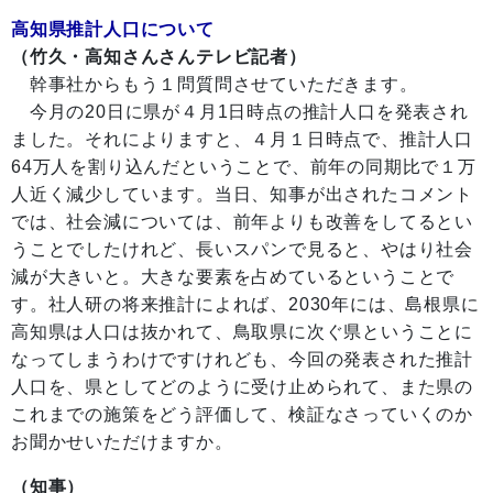
高知県推計人口について
（竹久・高知さんさんテレビ記者）
幹事社からもう１問質問させていただきます。
今月の20日に県が４月1日時点の推計人口を発表され
ました。それによりますと、４月１日時点で、推計人口
64万人を割り込んだということで、前年の同期比で１万
人近く減少しています。当日、知事が出されたコメント
では、社会減については、前年よりも改善をしてるとい
うことでしたけれど、長いスパンで見ると、やはり社会
減が大きいと。大きな要素を占めているということで
す。社人研の将来推計によれば、2030年には、島根県に
高知県は人口は抜かれて、鳥取県に次ぐ県ということに
なってしまうわけですけれども、今回の発表された推計
人口を、県としてどのように受け止められて、また県の
これまでの施策をどう評価して、検証なさっていくのか
お聞かせいただけますか。
（知事）