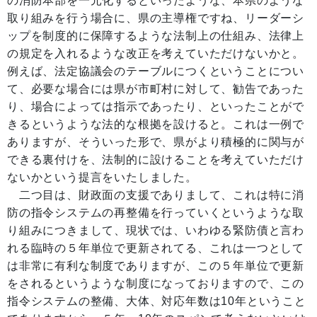
の消防本部を一元化するといったような、本県のような
取り組みを行う場合に、県の主導権ですね、リーダーシ
ップを制度的に保障するような法制上の仕組み、法律上
の規定を入れるような改正を考えていただけないかと。
例えば、法定協議会のテーブルにつくということについ
て、必要な場合には県が市町村に対して、勧告であった
り、場合によっては指示であったり、といったことがで
きるというような法的な根拠を設けると。これは一例で
ありますが、そういった形で、県がより積極的に関与が
できる裏付けを、法制的に設けることを考えていただけ
ないかという提言をいたしました。
二つ目は、財政面の支援でありまして、これは特に消
防の指令システムの再整備を行っていくというような取
り組みにつきまして、現状では、いわゆる緊防債と言わ
れる臨時の５年単位で更新されてる、これは一つとして
は非常に有利な制度でありますが、この５年単位で更新
をされるというような制度になっておりますので、この
指令システムの整備、大体、対応年数は10年ということ