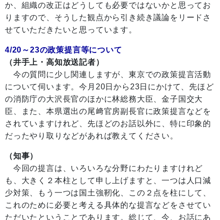
か、組織の改正はどうしても必要ではないかと思ってお
りますので、そうした観点から引き続き議論をリードさ
せていただきたいと思っています。
4/20～23の政策提言等について
（井手上・高知放送記者）
今の質問に少し関連しますが、東京での政策提言活動
について伺います。今月20日から23日にかけて、先ほど
の消防庁の大沢長官のほかに林総務大臣、金子国交大
臣、また、本県選出の尾﨑官房副長官に政策提言などを
されていますけれど、先ほどのお話以外に、特に印象的
だったやり取りなどがあれば教えてください。
（知事）
今回の提言は、いろいろな分野にわたりますけれど
も、大きく２本柱として申し上げますと、一つは人口減
少対策、もう一つは国土強靭化、この２点を柱にして、
これのために必要と考える具体的な提言などをさせてい
ただいたということであります。総じて、今、お話にあ