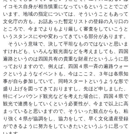
イコモス自身が相当慎重になっているということでござ
います、地域の指定については、そういうこともあって
文化庁の方も、お話あった暫定リストの登録の入り口の
ところで、今までよりもより厳しく審査をしていこうと
いうスタンスにやや変わってきている部分があります。
そういう意味で、決して平坦なものではないと思いま
すけれども、いろんな観光面などを考えましても、四国
遍路というのは四国共有の貴重な財産だというふうに思
っておりますので、例えば、四国４県一斉の遍路ウォー
クというようなイベントも、今はここ２、３年は各県知
事が自ら参加していて、同時スタートというような形で
盛り上げを図ってきておりますし、先ほど申しました、
特にインバウンド観光などを考えた場合に、四国４県で
観光で連携をしていくという必要性が、今まで以上に高
まっていると思いますので、そういった観点からも、粘
り強く４県が協調をし、協力をして、早く文化遺産登録
ができるように努力をしていきたいというふうに思って
います。