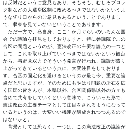
は反対だというご意見もあり、そもそも、むしろブロッ
ク制などの大選挙区制に改めるべきではないかというよ
うな切り口からのご意見もあるということでありまし
て、収束を見ていないということであります。
ただ一方で、私自身、ここ１か月ぐらいのいろんな国
会での議論を拝見をしておりますと、特に参議院でこの
合区の問題というのが、憲法改正の主要な論点の一つと
して、これを取り上げていくべきではないかという観点
から、与野党双方でそういう発言が行われ、議論が盛り
上がってきているという点に、大変注目をしておりま
す。合区の固定化を避けるというのが最も今、重要な論
点だと思いますが、そのためにもやはり問題の所在を広
く国民の皆さんが、本県以外、合区関係県以外の方々も
含めて共有をしていくという意味で、こういった形で、
憲法改正の主要テーマとして注目をされるようになって
いるというのは、大変いい機運が醸成されつつあるので
はないかと。
背景としては恐らく、一つは、この憲法改正の議論が