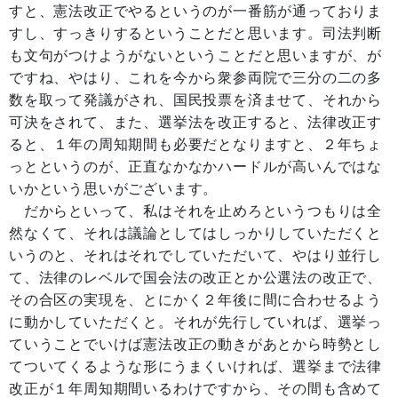
すと、憲法改正でやるというのが一番筋が通っておりま
すし、すっきりするということだと思います。司法判断
も文句がつけようがないということだと思いますが、が
ですね、やはり、これを今から衆参両院で三分の二の多
数を取って発議がされ、国民投票を済ませて、それから
可決をされて、また、選挙法を改正すると、法律改正す
ると、１年の周知期間も必要だとなりますと、２年ちょ
っとというのが、正直なかなかハードルが高いんではな
いかという思いがございます。
だからといって、私はそれを止めろというつもりは全
然なくて、それは議論としてはしっかりしていただくと
いうのと、それはそれでしていただいて、やはり並行し
て、法律のレベルで国会法の改正とか公選法の改正で、
その合区の実現を、とにかく２年後に間に合わせるよう
に動かしていただくと。それが先行していれば、選挙っ
ていうことでいけば憲法改正の動きがあとから時勢とし
てついてくるような形にうまくいければ、選挙まで法律
改正が１年周知期間いるわけですから、その間も含めて