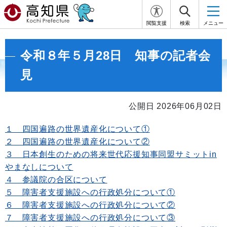
閲覧支援
検索
メニュー
令和８年５月28日 知事の記者会
見
公開日 2026年06月02日
１ 四国遍路の世界遺産化について①
２ 四国遍路の世界遺産化について②
３ 日本創生のための将来世代応援知事同盟サミットin
やまなしについて
４ 参議院の合区について
５ 障害者支援施設への行政処分について①
６ 障害者支援施設への行政処分について②
７ 障害者支援施設への行政処分について③