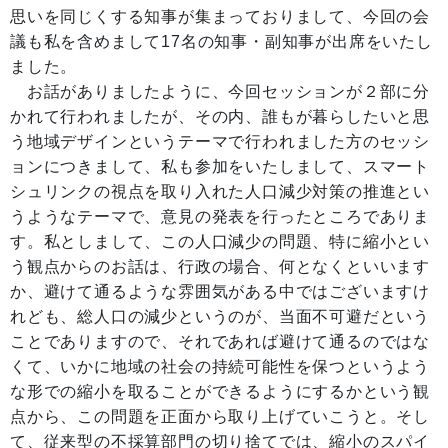
思いを同じくする知事が集まっておりまして、今回の会
議も私を含めまして17名の知事・副知事が出席をいたし
ました。
お話がありましたように、今回セッションが２部に分
かれて行われましたが、その内、誰もが暮らしたいと思
う地域デザインというテーマで行われました方のセッシ
ョンにつきまして、私も参加をいたしまして、スマート
シュリンクの視点を取り入れた人口減少対策の推進とい
うようなテーマで、意見の発表を行ったところでありま
す。私としまして、この人口減少の問題、特に縮小とい
う観点からのお話は、行政の場合、何となくといいます
か、避けて通るような雰囲気がある中ではございますけ
れども、総人口の減少というのが、当面不可避だという
ことでありますので、それであれば避けて通るのではな
くて、いかに地域の社会の持続可能性を保つというよう
な形での縮小を取ることができるようにするかという観
点から、この問題を正面から取り上げていこうと。そし
て、従来型の不採算部門の切り捨てでは、縮小のスパイ