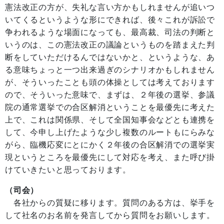
憲法改正の方が、失礼な言い方かもしれませんが追いつ
いてくるというような形にできれば、後々これが訴訟で
争われるような場面になっても、最高裁、司法の判断と
いうのは、この憲法改正の議論というものを踏まえた判
断をしていただけるんではないかと、というような、あ
る意味ちょっと一つ出来過ぎのシナリオかもしれません
が、そういったことも頭の体操としては考えております
ので、そういった意味で、まずは、２年後の選挙、参議
院の通常選挙での合区解消ということを最優先に考えた
上で、これは関係県、そして全国知事会などとも連携を
して、今申し上げたような少し複数のルートもにらみな
がら、臨機応変にとにかく２年後の合区解消での選挙実
現というところを最優先にして対応を考え、また呼び掛
けていきたいと思っております。
（司会）
各社からの質疑に移ります。質問のある方は、挙手を
して社名のお名前を発言してから質問をお願いします。