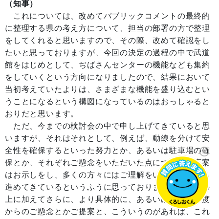
（知事）
これについては、改めてパブリックコメントの最終的
に整理する県の考え方について、担当の部署の方で整理
をしてくれると思いますので、その際、改めて確認をし
たいと思っておりますが、今回の決定の過程の中で武道
館をはじめとして、ぢばさんセンターの機能なども集約
をしていくという方向になりましたので、結果において
当初考えていたよりは、さまざまな機能を盛り込むとい
うことになるという構図になっているのはおっしゃると
おりだと思います。
ただ、今までの検討会の中で申し上げてきていると思
いますが、それはそれとして、例えば、動線を分けて安
全性を確保するといった努力とか、あるいは駐車場の確
保とか、それぞれご懸念をいただいた点について対応案
はお示しをし、多くの方々にはご理解をいただきながら
進めてきているというふうに思っておりますので、この
上に加えてさらに、より具体的に、あるいは違った角度
からのご懸念とかご提案と、こういうのがあれば、これ