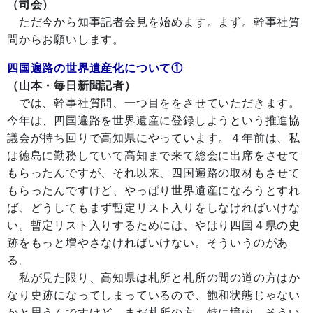
（司会）
ただ今から知事記者会見を始めます。まず。幹事社質
問からお願いします。
四国遍路の世界遺産化について①
（山本・毎日新聞記者）
では、幹事社質問、一つ目ををさせていただきます。
今年は、四国遍路を世界遺産に登録しようという推進協
議会が持ち回りで高知県にやっています。４年前は、私
は徳島に勤務していて高知まで来て総会に出席をさせて
もらったんですが、それ以来、四国遍路の取材もさせて
もらったんですけど、やっぱり世界遺産になろうとすれ
ば、どうしてもまず暫定リスト入りをしなければいけな
い。暫定リスト入りするためには、やはり四国４県の史
跡をもっと増やさなければいけない。そういうのがあ
る。
私が見た限り、高知県は札所と札所の間の道の方はか
なり史跡になってしまっているので、飽和状態じゃない
かと思うんですけど、まだ札所の方、特に境内、そうい