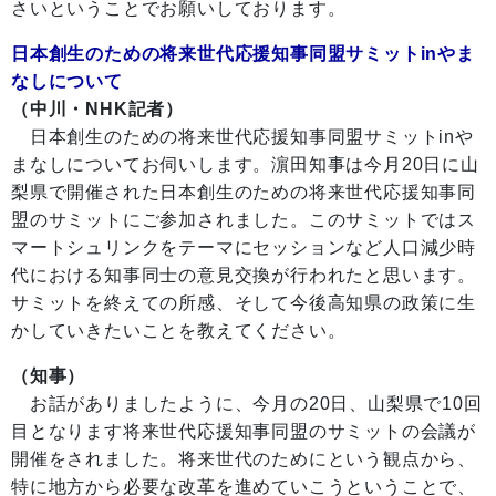
さいということでお願いしております。
日本創生のための将来世代応援知事同盟サミットinやま
なしについて
（中川・NHK記者）
日本創生のための将来世代応援知事同盟サミットinや
まなしについてお伺いします。濵田知事は今月20日に山
梨県で開催された日本創生のための将来世代応援知事同
盟のサミットにご参加されました。このサミットではス
マートシュリンクをテーマにセッションなど人口減少時
代における知事同士の意見交換が行われたと思います。
サミットを終えての所感、そして今後高知県の政策に生
かしていきたいことを教えてください。
（知事）
お話がありましたように、今月の20日、山梨県で10回
目となります将来世代応援知事同盟のサミットの会議が
開催をされました。将来世代のためにという観点から、
特に地方から必要な改革を進めていこうということで、