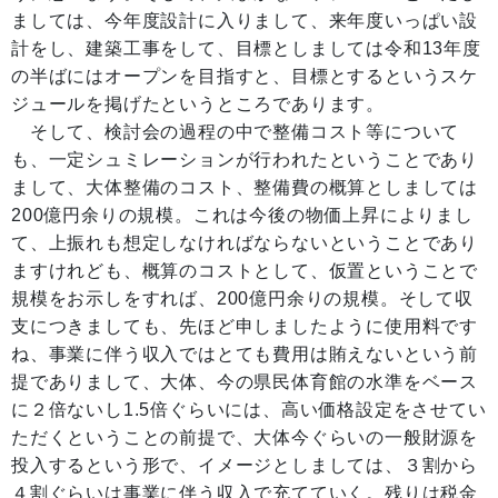
ましては、今年度設計に入りまして、来年度いっぱい設
計をし、建築工事をして、目標としましては令和13年度
の半ばにはオープンを目指すと、目標とするというスケ
ジュールを掲げたというところであります。
そして、検討会の過程の中で整備コスト等について
も、一定シュミレーションが行われたということであり
まして、大体整備のコスト、整備費の概算としましては
200億円余りの規模。これは今後の物価上昇によりまし
て、上振れも想定しなければならないということであり
ますけれども、概算のコストとして、仮置ということで
規模をお示しをすれば、200億円余りの規模。そして収
支につきましても、先ほど申しましたように使用料です
ね、事業に伴う収入ではとても費用は賄えないという前
提でありまして、大体、今の県民体育館の水準をベース
に２倍ないし1.5倍ぐらいには、高い価格設定をさせてい
ただくということの前提で、大体今ぐらいの一般財源を
投入するという形で、イメージとしましては、３割から
４割ぐらいは事業に伴う収入で充てていく。残りは税金