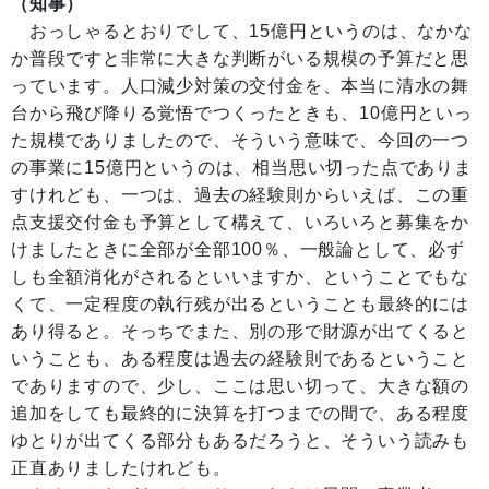
（知事）
おっしゃるとおりでして、15億円というのは、なかな
か普段ですと非常に大きな判断がいる規模の予算だと思
っています。人口減少対策の交付金を、本当に清水の舞
台から飛び降りる覚悟でつくったときも、10億円といっ
た規模でありましたので、そういう意味で、今回の一つ
の事業に15億円というのは、相当思い切った点でありま
すけれども、一つは、過去の経験則からいえば、この重
点支援交付金も予算として構えて、いろいろと募集をか
けましたときに全部が全部100％、一般論として、必ず
しも全額消化がされるといいますか、ということでもな
くて、一定程度の執行残が出るということも最終的には
あり得ると。そっちでまた、別の形で財源が出てくると
いうことも、ある程度は過去の経験則であるということ
でありますので、少し、ここは思い切って、大きな額の
追加をしても最終的に決算を打つまでの間で、ある程度
ゆとりが出てくる部分もあるだろうと、そういう読みも
正直ありましたけれども。