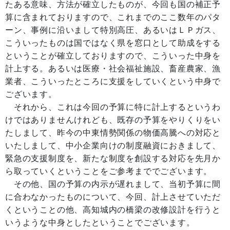
たある意味、方法が確立したものが、今回も国の補正予
算に含まれておりますので、これまでのここ数年のパタ
ーン、事例に沿いまして特別高圧、あるいはＬＰガス、
こういったものは国ではなく県を窓口として助成をする
ということが確立しておりますので、こういった中身を
計上する。あるいは医療・社会福祉施設、畜産農家、漁
業者、こういったところに支援をしていくという中身で
ございます。
それから、これは今回の予算に特に計上するというわ
けではありませんけれども、既存の予算をやりくりをい
たしまして、昨今の中東情勢関係の物価高騰への対応と
いたしまして、中小企業向けの制度融資におきまして、
緊急の支援制度を、新たな制度を創設する対応を先月か
ら取っていくということをご参考まででございます。
その他、国の予算の内示が遅れまして、当初予算に間
に合わなかったものについて、今回、計上させていただ
くということの他、高知城内の橋梁の改修設計を行うと
いうような中身としたということでございます。