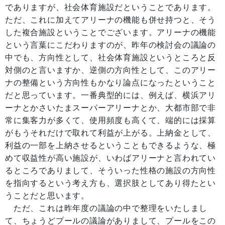
でありますが、社会体育施設だということであります。
ただ、これに加えてアリーナの機能も併せ持つと、そう
した複合施設ということでございます。アリーナの機能
という言葉にこだわりますのが、昨年の検討会の議論の
中でも、方向性として、社会体育施設というところと反
対側のと言いますか、逆側の方向性として、このアリー
ナの整備という方向性もかなり論点になったということ
だと思っています。一番典型的には、例えば、横浜アリ
ーナとかさいたまスーパーアリーナとか、大都市部で非
常に集客力が多くて、使用頻度も高くて、端的には採算
がもうそれだけで取れて利益が上がる。上納金として、
利益の一部を上納させるということもできるような、極
めて収益性が高い施設が、いわばアリーナと言われてい
るところでありまして、そういった性格の施設の方向性
を指向するという考え方も、選択肢としてあり得たとい
うことだと思います。
ただ、これは昨年度の議論の中で整理をいたしまし
て、ちょうどプールの議論がありまして、プールをこの