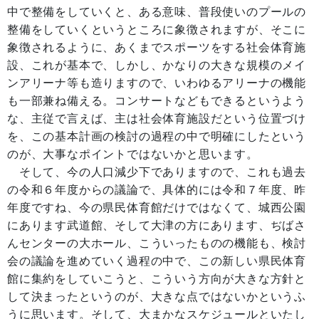
中で整備をしていくと、ある意味、普段使いのプールの
整備をしていくというところに象徴されますが、そこに
象徴されるように、あくまでスポーツをする社会体育施
設、これが基本で、しかし、かなりの大きな規模のメイ
ンアリーナ等も造りますので、いわゆるアリーナの機能
も一部兼ね備える。コンサートなどもできるというよう
な、主従で言えば、主は社会体育施設だという位置づけ
を、この基本計画の検討の過程の中で明確にしたという
のが、大事なポイントではないかと思います。
そして、今の人口減少下でありますので、これも過去
の令和６年度からの議論で、具体的には令和７年度、昨
年度ですね、今の県民体育館だけではなくて、城西公園
にあります武道館、そして大津の方にあります、ぢばさ
んセンターの大ホール、こういったものの機能も、検討
会の議論を進めていく過程の中で、この新しい県民体育
館に集約をしていこうと、こういう方向が大きな方針と
して決まったというのが、大きな点ではないかというふ
うに思います。そして、大まかなスケジュールといたし