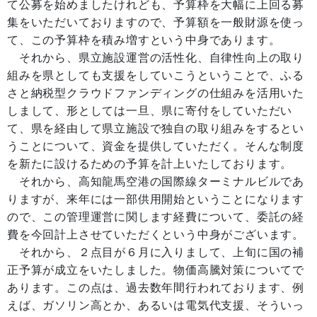
て公募を始めましたけれども、予算枠を大幅に上回る募
集をいただいておりますので、予算額を一般財源を使っ
て、この予算枠を積み増すという中身であります。
それから、県立施設運営の活性化、自律性向上の取り
組みを県としても支援をしていこうということで、ふる
さと納税型クラウドファンディングの仕組みを活用いた
しまして、形としては一旦、県に寄付をしていただい
て、県を経由して県立施設で独自の取り組みをするとい
うことについて、資金を提供していただく。そんな制度
を新たに設けるための予算を計上いたしております。
それから、高知龍馬空港の国際線ターミナルビルであ
りますが、来年には一部供用開始ということになります
ので、この管理運営に関します経費について、委託の経
費を今回計上させていただくという中身がございます。
それから、２点目が６月に入りまして、上旬に国の補
正予算が成立をいたしました。物価高騰対策についてで
あります。この点は、過去数年間行われております、例
えば、ガソリン高とか、あるいは電気代支援、そういっ