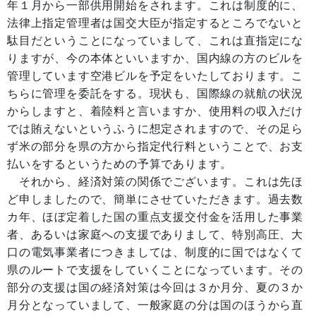
年１月から一部供用開始をされます。これは制度的に、
法律上指定管理者は国交大臣が指定するところでないと
駄目だということになっていまして、これは直指定にな
りますが、今の本体といいますか、国内線の方のビルを
管理しています空港ビルを予定をいたしております。こ
ちらに管理を委託をする。現状も、国際線の就航の状況
からしますと、着陸料と言いますか、使用料の収入だけ
では賄えないというふうに想定されますので、その足ら
ず米の部分を県の方から指定代行料ということで、お支
払いをするというための予算であります。
それから、経済対策の関係でございます。これは先ほ
ど申しましたので、簡単にさせていただきます。過去数
カ年、ほぼ定着した国の重点支援交付金を活用した事業
者、あるいは家庭への支援でありまして、特別高圧、大
口の電気事業者につきましては、制度的に国ではなくて
県のルートで支援をしていくことになっています。その
部分の支援は国の経済対策は今回は３か月分、夏の３か
月分となっていまして、一般家庭の分は国のほうから直