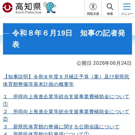
閲覧支援
検索
メニュー
令和８年６月19日 知事の記者発
表
公開日 2026年06月24日
【知事説明】令和８年度６月補正予算（案）及び新県民
体育館整備等基本計画の概要等
１ 所得向上推進企業等総合支援事業費補助金について
①
２ 所得向上推進企業等総合支援事業費補助金について
②
３ 新県民体育館の整備に関する公開会議について
４ 新県民体育館の駐車場について①