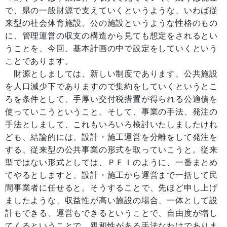
で、県の一般財源で支えていくというような、いわば従
来型の社会体育施設、公の施設というような性格のもの
に、管理運営の収支の構造から見ても想定をされるとい
うことを、今回、基本計画の中で設定をしていくという
ことであります。
財源としましては、新しい制度であります、公共施設
を人口減少下でありますので集約をしていくというとこ
ろを条件として、手厚い交付税措置が得られる公適債を
使っていこうということ。そして、事業の手法、発注の
手法としまして、これもいろいろ検討いたしましたけれ
ども、結論的には、設計・施工運営を分離をして発注を
する、従来型の公共事業の形式を取っていこうと。従来
型ではない形式としては、ＰＦＩのように、一番まとめ
てやるとしますと、設計・施工から運営まで一括して民
間事業者に任せると。そうすることで、先ほど申し上げ
ましたような、収益性が高い施設の場合、一体として設
計もできる、運営もできるということで、自由度が増し
てくるということで、親和性がある手法なわけでありま