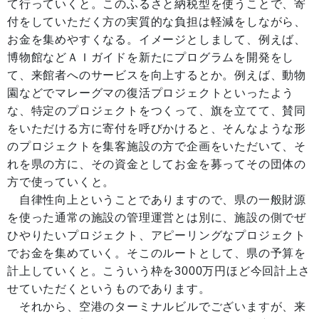
て行っていくと。このふるさと納税型を使うことで、寄
付をしていただく方の実質的な負担は軽減をしながら、
お金を集めやすくなる。イメージとしまして、例えば、
博物館などＡＩガイドを新たにプログラムを開発をし
て、来館者へのサービスを向上するとか。例えば、動物
園などでマレーグマの復活プロジェクトといったよう
な、特定のプロジェクトをつくって、旗を立てて、賛同
をいただける方に寄付を呼びかけると、そんなような形
のプロジェクトを集客施設の方で企画をいただいて、そ
れを県の方に、その資金としてお金を募ってその団体の
方で使っていくと。
自律性向上ということでありますので、県の一般財源
を使った通常の施設の管理運営とは別に、施設の側でぜ
ひやりたいプロジェクト、アピーリングなプロジェクト
でお金を集めていく。そこのルートとして、県の予算を
計上していくと。こういう枠を3000万円ほど今回計上さ
せていただくというものであります。
それから、空港のターミナルビルでございますが、来