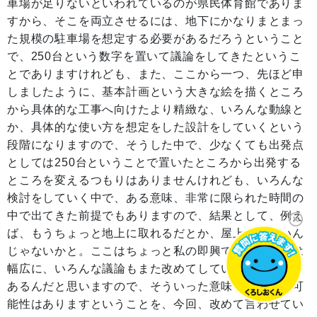
車場が足りないといわれているのが県民体育館でありま
すから、そこを両立させるには、地下にかなりまとまっ
た規模の駐車場を想定する必要があるだろうということ
で、250台という数字を置いて議論をしてきたというこ
とでありますけれども、また、ここから一つ、先ほど申
しましたように、基本計画という大きな絵を描くところ
から具体的な工事へ向けたより精緻な、いろんな動線と
か、具体的な使い方を想定をした設計をしていくという
段階になりますので、そうした中で、少なくても出発点
としては250台ということで置いたところから出発する
ところを変えるつもりはありませんけれども、いろんな
検討をしていく中で、ある意味、非常に限られた時間の
中で出てきた前提でもありますので、結果として、例え
ば、もうちょっと地上に取れるだとか、屋上でもいいん
じゃないかと。ここはちょっと私の即興ですが、これは
幅広に、いろんな議論もまた改めてしていただく機会も
あるんだと思いますので、そういった意味での変更の可
能性はありますということを、今回、改めて言わせてい