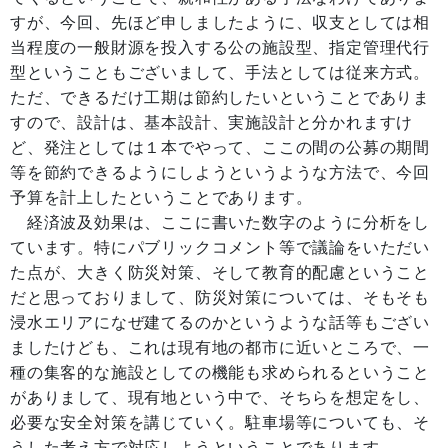
すが、今回、先ほど申しましたように、収支としては相
当程度の一般財源を投入する公の施設型、指定管理代行
型ということもございまして、手法としては従来方式。
ただ、できるだけ工期は節約したいということでありま
すので、設計は、基本設計、実施設計と分かれますけ
ど、発注としては１本でやって、ここの間の公募の期間
等を節約できるようにしようというような方法で、今回
予算を計上したということであります。
経済波及効果は、ここに書いた数字のように分析をし
ています。特にパブリックコメント等で議論をいただい
た点が、大きく防災対策、そして教育的配慮ということ
だと思っておりまして、防災対策については、そもそも
浸水エリアになぜ建てるのかというような話等もござい
ましたけども、これは現有地の都市に近いところで、一
種の集客的な施設としての機能も求められるということ
がありまして、現有地という中で、そちらを想定をし、
必要な安全対策を講じていく。駐車場等についても、そ
うした考え方で対応しようということであります。