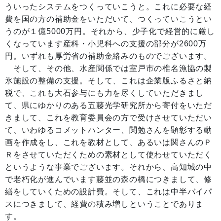
ういったシステムをつくっていこうと。これに必要な経
費を国の方の補助金をいただいて、つくっていこうとい
うのが１億5000万円。それから、少子化で経営的に厳し
くなっています産科・小児科への支援の部分が2600万
円。いずれも厚労省の補助金絡みのものでございます。
そして、その他、水産関係では室戸市の椎名漁協の製
氷施設の整備の支援。そして、これは企業版ふるさと納
税で、これも大石参与にも力を尽くしていただきまし
て、県にゆかりのある五藤光学研究所から寄付をいただ
きまして、これを教育委員会の方で受けさせていただい
て、いわゆるコメットハンター、関勉さんを顕彰する動
画を作成をし、これを教材として、あるいは関さんのＰ
Ｒをさせていただくための素材として使わせていただく
というような事業でございます。それから、高知城の中
で老朽化が進んでいます藤並の森の橋につきまして、修
繕をしていくための設計費。そして、これは中半バイパ
スにつきまして、経費の積み増しということでありま
す。