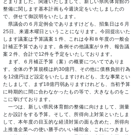
とまりました。関連いたしまして、新しい県民体育館の
整備に関します基本計画も今週決定をいたしましたの
で、併せて御説明をいたします。
県議会の６月定例会でありますけども、招集日は６月
25日、来週木曜日ということになります。今回提出いた
します議案は予算議案１件、これは令和８年度の一般会
計補正予算であります。条例その他議案が９件、報告議
案２件、合計で12件を予定をいたしております。
まず、６月補正予算（案）の概要についてでありま
す。全体の予算規模は約30億円、その他に債務負担行為
を12億円ほど設定をいたしますけれども、主な事業とい
たしまして、まず18億円弱ありますけれども、当初予算
に時期的に間に合わなかったもの等で、大きなものをこ
こに挙げております。
一つは、新しい県民体育館の整備に向けまして、測量
とか設計をする予算。そして、所得向上対策といたしま
して、本年度の目玉的な経済対策の面も含めた、所得向
上推進企業への使い勝手のいい補助金、これにつきまし