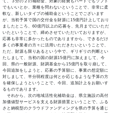
て、３分の２の補助金、対象の経費もハードでもソフト
でもいいとか、業種を問わないということで、非常に柔
軟な、新しいタイプの補助金ということでございます
が、当初予算で国の交付金を財源に15億円計上しており
ましたところ、60億円以上の応募を、先月までにいただ
いたということで、締めさせていただいておりますが、
応募も非常に多かったものでありますから、できるだけ
多くの事業者の方々に活用いただきたいということで、
ただ、財源も限りあるという中で、ギリギリの判断とい
たしまして、当初の国の財源15億円に加えまして、今
回、県の一般財源、財調基金から15億円を取り崩して、
今回追加をしようと。応募の予算額に、事業の想定額に
対しまして、半分弱程度は何とか応じるような予算の方
を確保しようということで、今回、追加計上をお願いす
るものであります。
それから、次の地域活性化補助金は、県立施設の高付
加価値型サービスを支える財源措置ということで、ふる
さと納税型のクラウドファンディングを県の予算を通じ