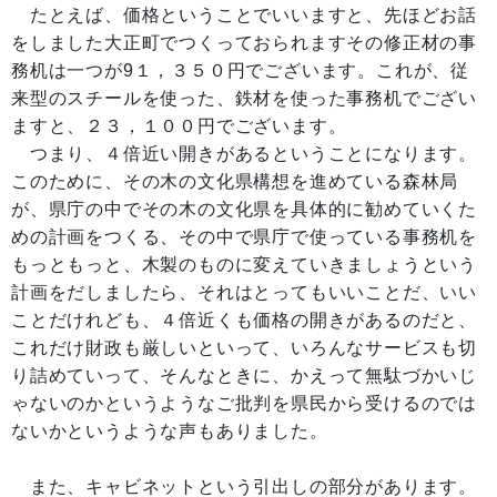
たとえば、価格ということでいいますと、先ほどお話
をしました大正町でつくっておられますその修正材の事
務机は一つが9１，３５０円でございます。これが、従
来型のスチールを使った、鉄材を使った事務机でござい
ますと、２３，１００円でございます。
つまり、４倍近い開きがあるということになります。
このために、その木の文化県構想を進めている森林局
が、県庁の中でその木の文化県を具体的に勧めていくた
めの計画をつくる、その中で県庁で使っている事務机を
もっともっと、木製のものに変えていきましょうという
計画をだしましたら、それはとってもいいことだ、いい
ことだけれども、４倍近くも価格の開きがあるのだと、
これだけ財政も厳しいといって、いろんなサービスも切
り詰めていって、そんなときに、かえって無駄づかいじ
ゃないのかというようなご批判を県民から受けるのでは
ないかというような声もありました。
また、キャビネットという引出しの部分があります。