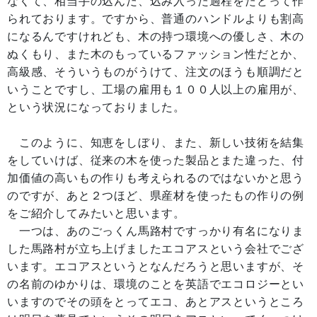
なくて、相当手の込んだ、込み入った過程をたどって作
られております。ですから、普通のハンドルよりも割高
になるんですけれども、木の持つ環境への優しさ、木の
ぬくもり、また木のもっているファッション性だとか、
高級感、そういうものがうけて、注文のほうも順調だと
いうことですし、工場の雇用も１００人以上の雇用が、
という状況になっておりました。
このように、知恵をしぼり、また、新しい技術を結集
をしていけば、従来の木を使った製品とまた違った、付
加価値の高いもの作りも考えられるのではないかと思う
のですが、あと２つほど、県産材を使ったもの作りの例
をご紹介してみたいと思います。
一つは、あのごっくん馬路村ですっかり有名になりま
した馬路村が立ち上げましたエコアスという会社でござ
います。エコアスというとなんだろうと思いますが、そ
の名前のゆかりは、環境のことを英語でエコロジーとい
いますのでその頭をとってエコ、あとアスというところ