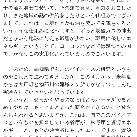
でしまう木の皮だとか、そういうものを集め、それに若
干の油を混ぜて焚いて、その熱で発電、電気をおこした
り、また地域の熱の供給をしたりという仕組みでござい
まして、これは、石炭だとか石油を焚いて発電をすると
いうような仕組みに比べますと、ずっと炭酸ガスの排出
だとかいう地球に与える影響が少ない、環境に優しいエ
ネルギーということで、ヨーロッパなどでは幾つかの国
で、かなりこの実用化されているものでございます。
このため、高知県でもこのバイオマスの研究というも
のをこれまで進めてきましたが、この４月から、来年度
からは大正町と物部川の流域２ヶ所でかなりつっこんだ
実験をしていきたいと思っています。
というと、せっかくやるのならばどっか一ヶ所でまと
めてやれば、もっとまとまった研究ができるのにと皆さ
んおもわれると思いますが、これは、国でこのバイオマ
スというものを担当している省庁が、林野庁と資源エネ
ルギー庁と、もとの通産省にあったエネ庁ですが、資源