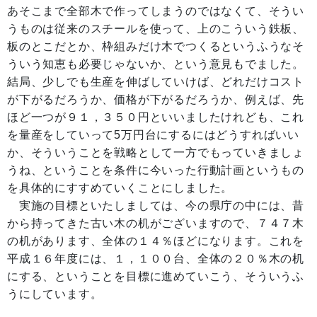
あそこまで全部木で作ってしまうのではなくて、そうい
うものは従来のスチールを使って、上のこういう鉄板、
板のとこだとか、枠組みだけ木でつくるというふうなそ
ういう知恵も必要じゃないか、という意見もでました。
結局、少しでも生産を伸ばしていけば、どれだけコスト
が下がるだろうか、価格が下がるだろうか、例えば、先
ほど一つが９１，３５０円といいましたけれども、これ
を量産をしていって5万円台にするにはどうすればいい
か、そういうことを戦略として一方でもっていきましょ
うね、ということを条件に今いった行動計画というもの
を具体的にすすめていくことにしました。
実施の目標といたしましては、今の県庁の中には、昔
から持ってきた古い木の机がございますので、７４７木
の机があります、全体の１４％ほどになります。これを
平成１６年度には、１，１００台、全体の２０％木の机
にする、ということを目標に進めていこう、そういうふ
うにしています。