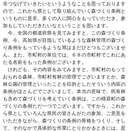
非つなげていきたいというようなことを思っております
ので、これから県として取り組んでいく森づくり条例と
いうものに是非、多くの人に関心をもっていただき、参
加もしていただきたいなということを思います。
今、全国の都道府県を見てみますと、この森づくり条
例、今、高知県が目指しているような森林管理の森づく
り条例をもっているような県はまだひとつもございませ
ん。また、市町村の単位では、６８の市町村でこれにあ
たる名前をもった条例がございます。
けれども、その内容をみてみますと、市町村のもって
おられる森林、市町村有林の管理でございますとか、森
林公園の管理といったことを目的としたそういう内容の
条例がほとんどでございまして、本当の意味で、民有林
も含めて森づくりを考えていく条例は、この檮原町の森
づくりの条例ただ一つでございます。ですから、これか
ら県としていろんな県民の皆さんがたの参加、ご意見を
いただきながら、森づくりの条例の骨格をつくり、そし
て、そのなかで具体的な作業にとりかかるときには、是