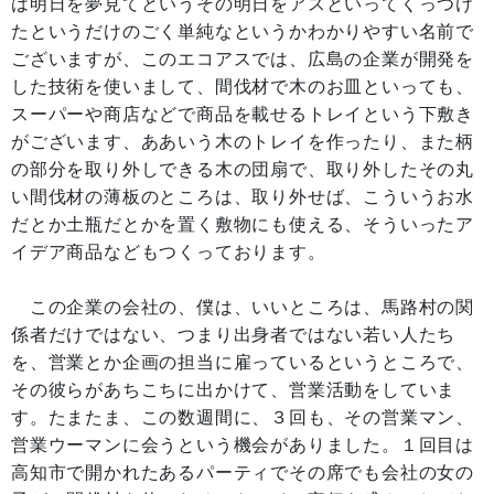
は明日を夢見てというその明日をアスといってくっつけ
たというだけのごく単純なというかわかりやすい名前で
ございますが、このエコアスでは、広島の企業が開発を
した技術を使いまして、間伐材で木のお皿といっても、
スーパーや商店などで商品を載せるトレイという下敷き
がございます、ああいう木のトレイを作ったり、また柄
の部分を取り外しできる木の団扇で、取り外したその丸
い間伐材の薄板のところは、取り外せば、こういうお水
だとか土瓶だとかを置く敷物にも使える、そういったア
イデア商品などもつくっております。
この企業の会社の、僕は、いいところは、馬路村の関
係者だけではない、つまり出身者ではない若い人たち
を、営業とか企画の担当に雇っているというところで、
その彼らがあちこちに出かけて、営業活動をしていま
す。たまたま、この数週間に、３回も、その営業マン、
営業ウーマンに会うという機会がありました。１回目は
高知市で開かれたあるパーティでその席でも会社の女の