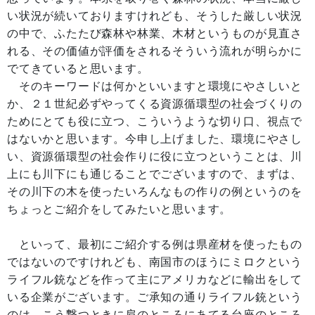
い状況が続いておりますけれども、そうした厳しい状況
の中で、ふたたび森林や林業、木材というものが見直さ
れる、その価値が評価をされるそういう流れが明らかに
でてきていると思います。
そのキーワードは何かといいますと環境にやさしいと
か、２１世紀必ずやってくる資源循環型の社会づくりの
ためにとても役に立つ、こういうような切り口、視点で
はないかと思います。今申し上げました、環境にやさし
い、資源循環型の社会作りに役に立つということは、川
上にも川下にも通じることでございますので、まずは、
その川下の木を使ったいろんなもの作りの例というのを
ちょっとご紹介をしてみたいと思います。
といって、最初にご紹介する例は県産材を使ったもの
ではないのですけれども、南国市のほうにミロクという
ライフル銃などを作って主にアメリカなどに輸出をして
いる企業がございます。ご承知の通りライフル銃という
のは、こう撃つときに肩のところにあてる台座のところ