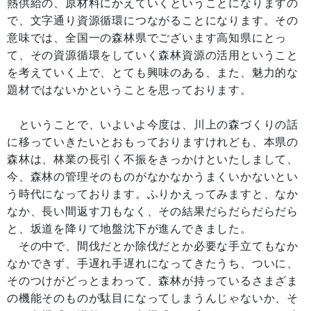
熱供給の、原材料にかえていくということになりますの
で、文字通り資源循環につながることになります。その
意味では、全国一の森林県でございます高知県にとっ
て、その資源循環をしていく森林資源の活用ということ
を考えていく上で、とても興味のある、また、魅力的な
題材ではないかということを思っております。
ということで、いよいよ今度は、川上の森づくりの話
に移っていきたいとおもっておりますけれども、本県の
森林は、林業の長引く不振をきっかけといたしまして、
今、森林の管理そのものがなかなかうまくいかないとい
う時代になっております。ふりかえってみますと、なか
なか、長い間返す刀もなく、その結果だらだらだらだら
と、坂道を降りて地盤沈下が進んできました。
その中で、間伐だとか除伐だとか必要な手立てもなか
なかできず、手遅れ手遅れになってきたうち、ついに、
そのつけがどっとまわって、森林が持っているさまざま
の機能そのものが駄目になってしまうんじゃないか、そ