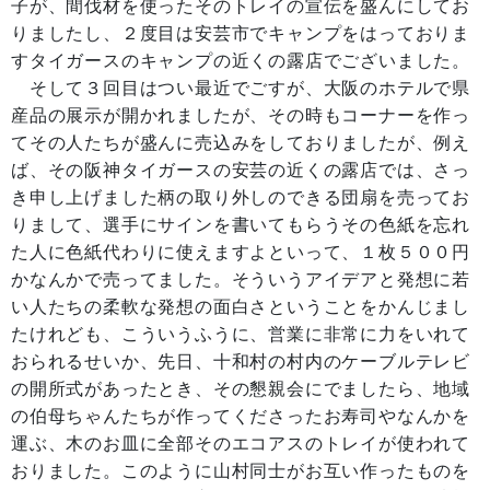
子が、間伐材を使ったそのトレイの宣伝を盛んにしてお
りましたし、２度目は安芸市でキャンプをはっておりま
すタイガースのキャンプの近くの露店でございました。
そして３回目はつい最近でごすが、大阪のホテルで県
産品の展示が開かれましたが、その時もコーナーを作っ
てその人たちが盛んに売込みをしておりましたが、例え
ば、その阪神タイガースの安芸の近くの露店では、さっ
き申し上げました柄の取り外しのできる団扇を売ってお
りまして、選手にサインを書いてもらうその色紙を忘れ
た人に色紙代わりに使えますよといって、１枚５００円
かなんかで売ってました。そういうアイデアと発想に若
い人たちの柔軟な発想の面白さということをかんじまし
たけれども、こういうふうに、営業に非常に力をいれて
おられるせいか、先日、十和村の村内のケーブルテレビ
の開所式があったとき、その懇親会にでましたら、地域
の伯母ちゃんたちが作ってくださったお寿司やなんかを
運ぶ、木のお皿に全部そのエコアスのトレイが使われて
おりました。このように山村同士がお互い作ったものを