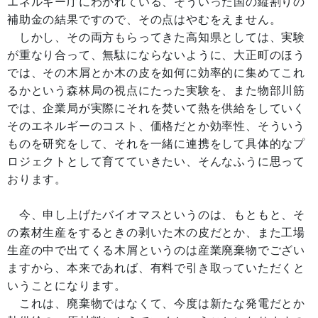
エネルギー庁にわかれている、そういった国の縦割りの
補助金の結果ですので、その点はやむをえません。
しかし、その両方もらってきた高知県としては、実験
が重なり合って、無駄にならないように、大正町のほう
では、その木屑とか木の皮を如何に効率的に集めてこれ
るかという森林局の視点にたった実験を、また物部川筋
では、企業局が実際にそれを焚いて熱を供給をしていく
そのエネルギーのコスト、価格だとか効率性、そういう
ものを研究をして、それを一緒に連携をして具体的なプ
ロジェクトとして育てていきたい、そんなふうに思って
おります。
今、申し上げたバイオマスというのは、もともと、そ
の素材生産をするときの剥いた木の皮だとか、また工場
生産の中で出てくる木屑というのは産業廃棄物でござい
ますから、本来であれば、有料で引き取っていただくと
いうことになります。
これは、廃棄物ではなくて、今度は新たな発電だとか