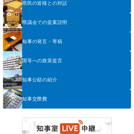
県民の皆様との対話
県議会での提案説明
知事の発言・寄稿
国等への政策提言
知事公邸の紹介
知事交際費