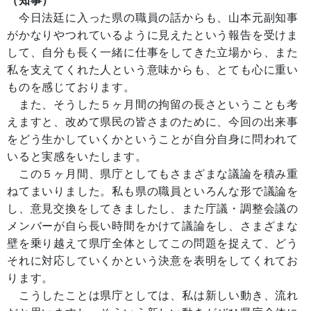
（知事）
今日法廷に入った県の職員の話からも、山本元副知事
がかなりやつれているように見えたという報告を受けま
して、自分も長く一緒に仕事をしてきた立場から、また
私を支えてくれた人という意味からも、とても心に重い
ものを感じております。
また、そうした５ヶ月間の拘留の長さということも考
えますと、改めて県民の皆さまのために、今回の出来事
をどう生かしていくかということが自分自身に問われて
いると実感をいたします。
この５ヶ月間、県庁としてもさまざまな議論を積み重
ねてまいりました。私も県の職員といろんな形で議論を
し、意見交換をしてきましたし、また庁議・調整会議の
メンバーが自ら長い時間をかけて議論をし、さまざまな
壁を乗り越えて県庁全体としてこの問題を捉えて、どう
それに対応していくかという決意を表明をしてくれてお
ります。
こうしたことは県庁としては、私は新しい動き、流れ