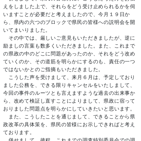
えをしました上で、それらをどう受け止められるかを伺
いますことが必要だと考えましたので、今月１９日か
ら、県内の六つのブロックで県民の皆様への説明会を開
いてまいりました。
その中では、厳しいご意見もいただきましたが、逆に
励ましの言葉も数多くいただきました。また、これまで
の県政の中のどこに問題があったのか、それをどう改め
ていくのか、その道筋を明らかにするのも、責任の一つ
ではないかとのご指摘もいただきました。
こうした声を受けまして、来月６月は、予定しており
ました公務を、できる限りキャンセルをいたしまして、
今回の事件のルーツとも言えますような過去の出来事か
ら、改めて検証し直すことによりまして、県政に宿って
おりました問題点を明らかにしていきたいと思います。
また、こうしたことを通じまして、できることから県
政改革の具体策を、県民の皆様にお示しできればと考え
ております。
併せまして、後程、これまでの調査特別委員会での調