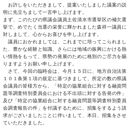
お許しをいただきまして、提案いたしました議案の説
明に先立ちまして一言申し上げます。
まず、このたびの県議会議員土佐清水市選挙区の補欠選
挙で、めでたく当選の栄誉に輝かれました森祥一議員に
対しまして、心からお喜びを申し上げます。
議員におかれましては、これまでに培ってこられまし
た、豊かな経験と知識、さらには地域の振興にかける熱
い情熱をもって、県勢の発展のために格別のご尽力を賜
りますようお願い申し上げます。
さて、今回の臨時会は、今月１５日に、地方自治法第
１０１条第１項の規定に基づきまして、所定の数の県議
会議員の皆様方から、「特定の協業組合に対する融資問
題等調査特別委員会における不出頭に対する告発の件」
及び「特定の協業組合に対する融資問題等調査特別委員
会調査報告の件」を付議するために、招集をするよう請
求がございましたことに伴いまして、本日、招集をさせ
ていただきました。