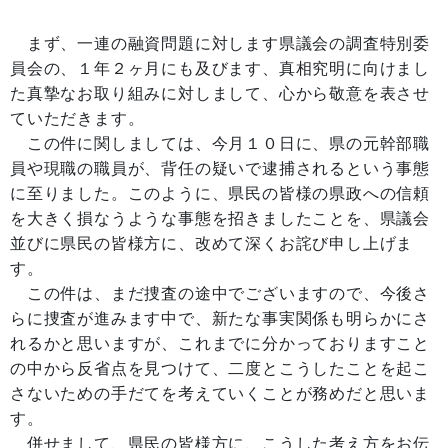
まず、一連の融資問題に対します県議会の調査特別委
員会の、１年２ヶ月にも及びます、真相究明に向けまし
た真摯なお取り組みに対しまして、心から敬意を表させ
ていただきます。
この件に関しましては、今月１０日に、県の元幹部職
員や現職の職員が、背任の疑いで逮捕されるという事態
に至りました。このように、県民の皆様の県政への信頼
を大きく損なうような事態を招きましたことを、県議会
並びに県民の皆様方に、改めて深くお詫び申し上げま
す。
この件は、まだ捜査の途中でございますので、今後さ
らに捜査が進みます中で、新たな事実関係も明らかにさ
れるかと思いますが、これまでに分かっておりますこと
の中から反省点を見つけて、二度とこうしたことを起こ
さないための手だてを考えていくことが務めだと思いま
す。
併せまして、県民の皆様方に、こうした考え方をお伝