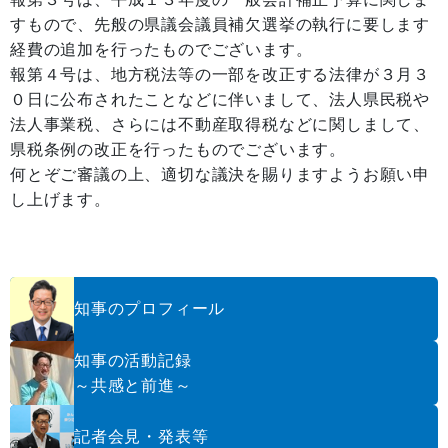
すもので、先般の県議会議員補欠選挙の執行に要します
経費の追加を行ったものでございます。
報第４号は、地方税法等の一部を改正する法律が３月３
０日に公布されたことなどに伴いまして、法人県民税や
法人事業税、さらには不動産取得税などに関しまして、
県税条例の改正を行ったものでございます。
何とぞご審議の上、適切な議決を賜りますようお願い申
し上げます。
知事のプロフィール
知事の活動記録
～共感と前進～
記者会見・発表等