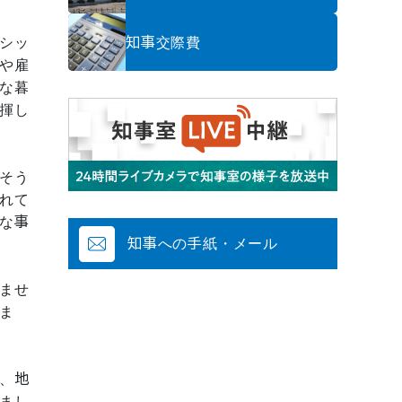
知事交際費
シッ
や雇
な暮
揮し
そう
れて
な事
知事への手紙・メール
ませ
ま
、地
まし