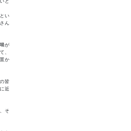
いと
とい
さん
場が
て、
置か
の皆
に近
、そ