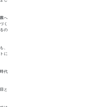
震へ
づく
るの
も、
トに
時代
目と