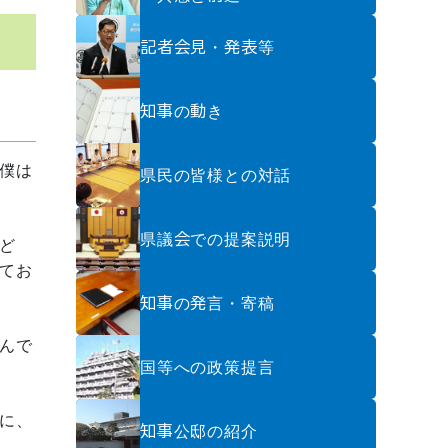
記者会見・発表等
知事の動き
僕は
県民の皆様との対話
県議会での提案説明
ど
てお
知事の発言・寄稿
んで
国等への政策提言
に、
知事公邸の紹介