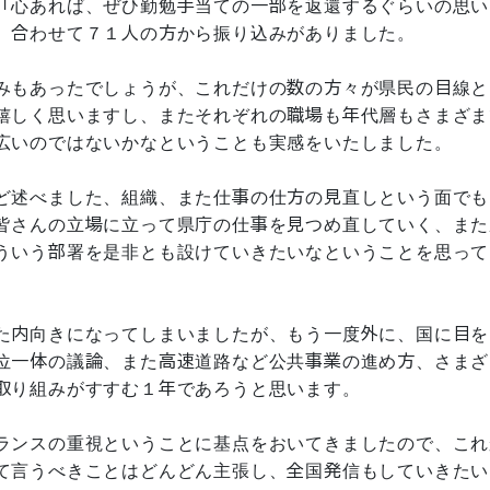
「心あれば、ぜひ勤勉手当ての一部を返還するぐらいの思い
、合わせて７１人の方から振り込みがありました。
みもあったでしょうが、これだけの数の方々が県民の目線と
嬉しく思いますし、またそれぞれの職場も年代層もさまざま
広いのではないかなということも実感をいたしました。
ど述べました、組織、また仕事の仕方の見直しという面でも
皆さんの立場に立って県庁の仕事を見つめ直していく、また
ういう部署を是非とも設けていきたいなということを思って
た内向きになってしまいましたが、もう一度外に、国に目を
位一体の議論、また高速道路など公共事業の進め方、さまざ
取り組みがすすむ１年であろうと思います。
ランスの重視ということに基点をおいてきましたので、これ
て言うべきことはどんどん主張し、全国発信もしていきたい