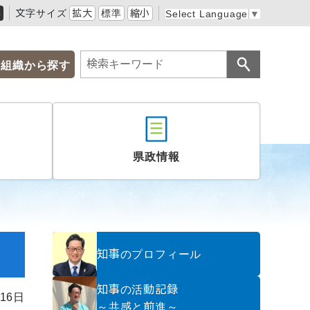
黒
文字サイズ
拡大
標準
縮小
Select Language
▼
組織から探す
県政情報
知事のプロフィール
知事の活動記録
16日
～共感と前進～