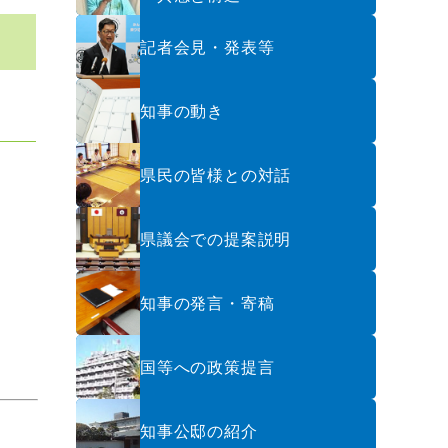
記者会見・発表等
知事の動き
県民の皆様との対話
県議会での提案説明
知事の発言・寄稿
国等への政策提言
知事公邸の紹介