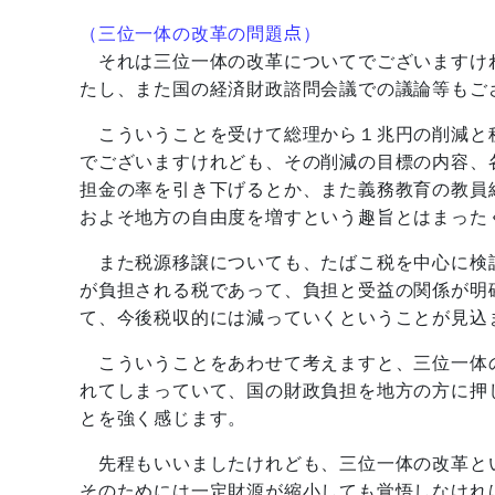
（三位一体の改革の問題点）
それは三位一体の改革についてでございますけ
たし、また国の経済財政諮問会議での議論等もご
こういうことを受けて総理から１兆円の削減と
でございますけれども、その削減の目標の内容、
担金の率を引き下げるとか、また義務教育の教員
およそ地方の自由度を増すという趣旨とはまった
また税源移譲についても、たばこ税を中心に検
が負担される税であって、負担と受益の関係が明
て、今後税収的には減っていくということが見込
こういうことをあわせて考えますと、三位一体
れてしまっていて、国の財政負担を地方の方に押
とを強く感じます。
先程もいいましたけれども、三位一体の改革と
そのためには一定財源が縮小しても覚悟しなけれ