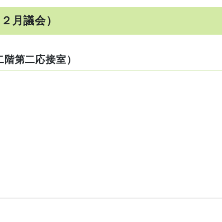
１２月議会）
庁二階第二応接室）