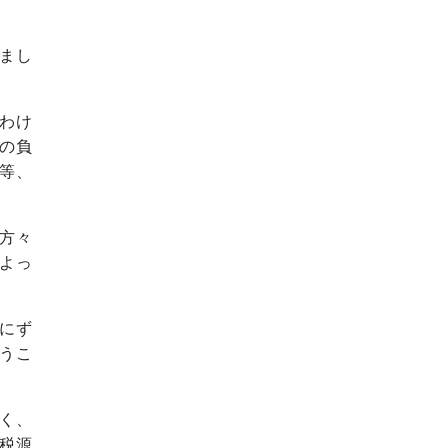
まし
わけ
の負
等、
方々
よっ
にず
うこ
く、
税源