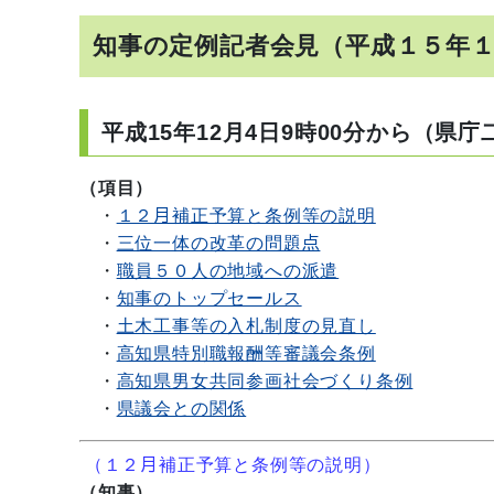
知事の定例記者会見（平成１５年
平成15年12月4日9時00分から（県
（項目）
・
１２月補正予算と条例等の説明
・
三位一体の改革の問題点
・
職員５０人の地域への派遣
・
知事のトップセールス
・
土木工事等の入札制度の見直し
・
高知県特別職報酬等審議会条例
・
高知県男女共同参画社会づくり条例
・
県議会との関係
（１２月補正予算と条例等の説明）
（知事）