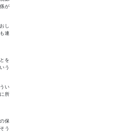
係が
おし
も連
とを
いう
うい
に所
の保
そう