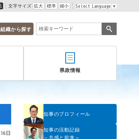
黒
文字サイズ
拡大
標準
縮小
Select Language
▼
組織から探す
県政情報
知事のプロフィール
知事の活動記録
月16日
～共感と前進～