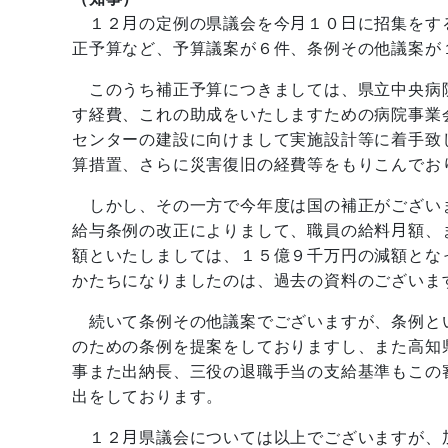
１２月の定例の県議会を今月１０日に招集をす
正予算など、予算議案が６件、条例その他議案が
このうち補正予算につきましては、県立中央病
す経費、これの助成をいたしますための病院事業
センターの建設に向けまして実施設計等に着手致
算措置、さらに災害復旧の経費等をもりこんでお
しかし、その一方で今年度は国の補正がござい
給与条例の改正によりまして、職員の給料月額、
額といたしましては、１５億９千万円の減額とな
かたちになりましたのは、過去の資料のございま
続いて条例その他議案でございますが、条例と
のための条例を提案をしておりますし、また高知
事また出納長、三役の退職手当の支給基準もこの
出をしております。
１２月県議会については以上でございますが、