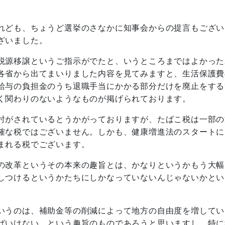
れども、ちょうど選挙のさなかに知事会からの提言もござい
ざいました。
税源移譲というご指示がでたと、いうところまではよかった
各省から出てまいりました内容を見てみますと、生活保護費
給与の負担金のうち退職手当にかかる部分だけを廃止をする
く関わりのないようなものが掲げられております。
討がされているとうかがっておりますが、たばこ税は一部の
確な税ではございません。しかも、健康増進法のスタートに
まれる税でございます。
の改革というその本来の趣旨とは、かなりというかもう大幅
しつけるというかたちにしかなっていないんじゃないかとい
いうのは、補助金等の削減によって地方の自由度を増してい
ばいけない、という趣旨のものであろうと思いますし、特に