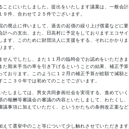
ることにいたしました。提出をいたします議案は、一般会計
１９件、合わせて２５件でございます。
院の廃止に伴いまして、過去の起債の繰り上げ償還などに要
会計への支出、また、日高村に予定をしておりますエコサイ
します、このために財団法人に支援をする、それにかかりま
ります。
ませんでしたし、また１１月の臨時会でお認めをいただきま
また期末手当の率を引き下げるということの結果、補正予算
っております。このように１２月の補正予算が総額で減額と
すここ３０年では初めてのことでございます。
いたしましては、男女共同参画社会を実現する、進めていく
県の報酬等審議会の審議の内容といたしまして、わたくし、
審議事項に加えていただく、というかたちの条例改正案など
加えて選挙中のこと等について少し触れさせていただきます