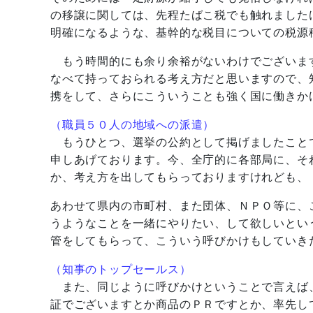
の移譲に関しては、先程たばこ税でも触れました
明確になるような、基幹的な税目についての税源
もう時間的にも余り余裕がないわけでございま
なべて持っておられる考え方だと思いますので、
携をして、さらにこういうことも強く国に働きか
（職員５０人の地域への派遣）
もうひとつ、選挙の公約として掲げましたこと
申しあげております。今、全庁的に各部局に、そ
か、考え方を出してもらっておりますけれども、
あわせて県内の市町村、また団体、ＮＰＯ等に、
うようなことを一緒にやりたい、して欲しいとい
管をしてもらって、こういう呼びかけもしていき
（知事のトップセールス）
また、同じように呼びかけということで言えば
証でございますとか商品のＰＲですとか、率先し