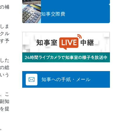
の補
知事交際費
しま
クル
す予
した
の総
いう
知事への手紙・メール
、こ
副知
を提
。