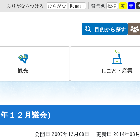
ふりがなをつける
ひらがな
Romaji
背景色
標準
黄
青
目的から探す
観光
しごと・産業
５年１２月議会）
公開日 2007年12月08日
更新日 2014年03