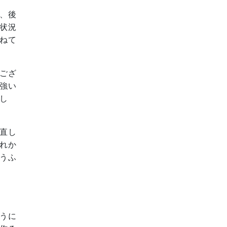
、後
状況
ねて
ござ
強い
し
直し
れか
うふ
うに