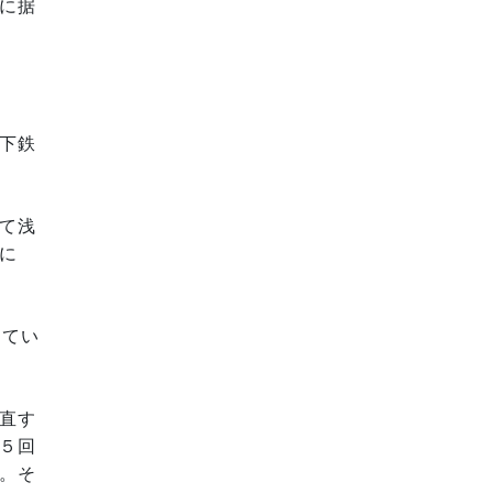
に据
下鉄
て浅
に
ってい
直す
５回
。そ