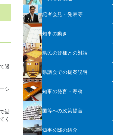
記者会見・発表等
知事の動き
県民の皆様との対話
て過
県議会での提案説明
ーシ
知事の発言・寄稿
国等への政策提言
で話
てく
知事公邸の紹介