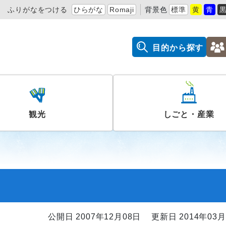
ふりがなをつける
ひらがな
Romaji
背景色
標準
黄
青
目的から探す
観光
しごと・産業
公開日 2007年12月08日
更新日 2014年03月