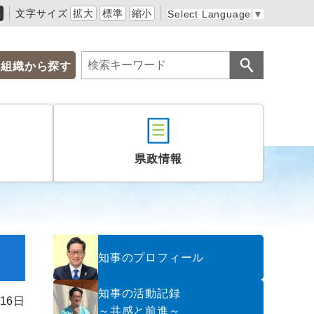
黒
文字サイズ
拡大
標準
縮小
Select Language
▼
組織から探す
県政情報
知事のプロフィール
知事の活動記録
16日
～共感と前進～