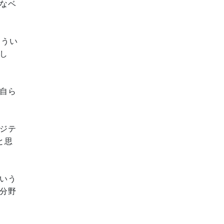
なベ
そうい
し
自ら
ジテ
と思
いう
分野