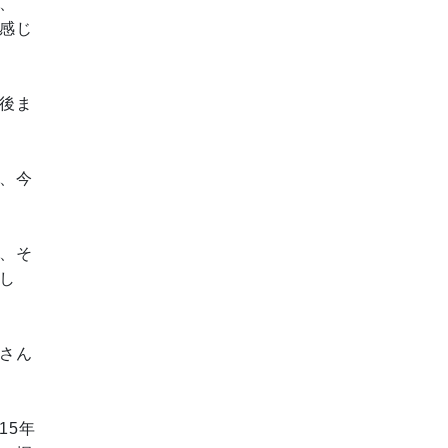
、
感じ
後ま
、今
、そ
し
さん
15年