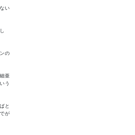
ない
し
ンの
細亜
いう
ばと
でが