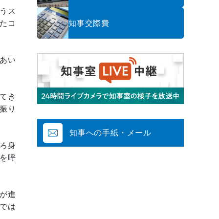
うス
知事交際費
たコ
あい
てき
振り
知事への手紙・メール
ろ身
を呼
が進
では