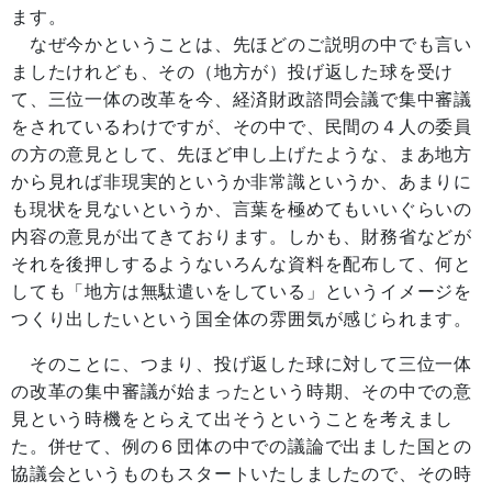
ます。
なぜ今かということは、先ほどのご説明の中でも言い
ましたけれども、その（地方が）投げ返した球を受け
て、三位一体の改革を今、経済財政諮問会議で集中審議
をされているわけですが、その中で、民間の４人の委員
の方の意見として、先ほど申し上げたような、まあ地方
から見れば非現実的というか非常識というか、あまりに
も現状を見ないというか、言葉を極めてもいいぐらいの
内容の意見が出てきております。しかも、財務省などが
それを後押しするようないろんな資料を配布して、何と
しても「地方は無駄遣いをしている」というイメージを
つくり出したいという国全体の雰囲気が感じられます。
そのことに、つまり、投げ返した球に対して三位一体
の改革の集中審議が始まったという時期、その中での意
見という時機をとらえて出そうということを考えまし
た。併せて、例の６団体の中での議論で出ました国との
協議会というものもスタートいたしましたので、その時