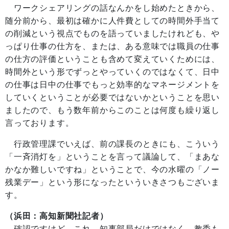
ワークシェアリングの話なんかをし始めたときから、
随分前から、最初は確かに人件費としての時間外手当て
の削減という視点でものを語っていましたけれども、や
っぱり仕事の仕方を、または、ある意味では職員の仕事
の仕方の評価ということも含めて変えていくためには、
時間外という形でずっとやっていくのではなくて、日中
の仕事は日中の仕事でもっと効率的なマネージメントを
していくということが必要ではないかということを思い
ましたので、もう数年前からこのことは何度も繰り返し
言っております。
行政管理課でいえば、前の課長のときにも、こういう
「一斉消灯を」ということを言って議論して、「まあな
かなか難しいですね」ということで、今の水曜の「ノー
残業デー」という形になったといういきさつもございま
す。
（浜田：高知新聞社記者）
確認ですけど、これ、知事部局だけではなく、教委も