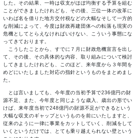
した。その結果、一時は収支がほぼ均衡する予算を組む
ことができましたけれども、その後、三位一体の改革に
いわば名を借りた地方交付税などの大幅なそして一方的
な削減によって、今度は財政再建団体への転落も現実の
危機としてとらえなければいけない、こういう事態にな
ってきております。
こうしたことから、すでに７月に財政危機宣言を出し
て、その後、その具体的な内容、取り組みについて検討
してきましたけれども、このほど、来年度から３年間を
めどにいたしました対応の指針というものをまとめまし
た。
とは言いましても、今年度の当初予算で236億円の財
源不足、また、今年度と同じような歳入、歳出の形でい
けば、来年度当初で248億円の財源不足ができるという
大幅な収支のギャップというものを前にいたしますと、
従来のように一律に事業をカットしていく、削減をして
いくというだけでは、とても乗り越えられない壁という