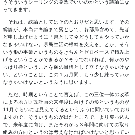
うそういうシーリングの発想でいいのかという議論にな
ってきます。
それは、総論としてはそのとおりだと思います。その
総論が、本当に各論まで落として、各部局含めて、先ほ
ど申し上げたように「県として今どうしてもやっていか
なきゃいけない。県民生活の根幹を支える」とか、そう
いう形の事業というものをきちんとゼロベースで積み上
げるということができるか？そうでなければ、何かのや
っぱり枠ということを額の目標として立てなきゃいけな
い、ということは、この１カ月間、もう少し練っていか
なきゃいけないというふうに思います。
ただ、時期ということで言えば、この三位一体の改革
による地方財政計画の来年度に向けての形というものが
11月ぐらいには見えてくるというふうに聞いていており
ますので、そういうものが出たところで、より突っ込ん
で、来年度に向け、またそれから３年間に向けての取り
組みの方向というのは考えなければいけないと思ってい