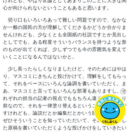
けれども、やはり世論としてあまりこのことに大きな関
心が向けられないということもあると思います。
切り口もいろいろあって難しい問題ですので、なかな
か一般の国民の方が理解してくださるかどうか分かりま
せんけれども、少なくとも全国紙の社説ですとか見出し
としてでも、ある程度そういうバランスを持つような形
のものが出てくれば、少しずつでも今の雰囲気を変えて
いくことになるんではないかと。
少し長ったらしくなりましたけど、そのためにはやは
り、マスコミにきちんと投げかけて、理解をしてもらっ
て、それをベースにいろんな論調を書いていただく。ま
あ、マスコミと言ってもいろんな部署もありますし、そ
れぞれの担当の記者の視点でももちろん違うのは当たり
前なので、それを一律塗り替えるということではないで
すけれども、論説だとか編集だとかいう部分の方々には
ぜひそういうことを知っていただいて、それをもとにし
た原稿を書いていただくような投げかけをしていきたい