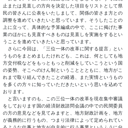
止または見直しの方向を決定した項目をリストとして県
民の皆さんに公表をいたしまして、関係の皆さま方との
調整を進めていきたいと思っています。そうしたことの
上に立って、具体的な予算編成の中で、ここに掲げた事
業のほかにも見直すべきものは見直しを実施をするとい
うことを進めていきたいと思っています。
さらに今回は、「三位一体の改革に関する提言」とい
うものをまとめましたけれども、これは、何としても地
方交付税などをもっともっと削減をしていこうという国
の姿勢、そこへのけん制ということとともに、地方がこ
れまで取り組んできたことの経過、また実情というもの
を多くの方々に知っていただきたいという思いを込めて
おります。
と言いますのも、この三位一体の改革を現在集中審議
をしております国の経済財政諮問会議の中での民間委員
の方の意見などを見てみますと、地方財政計画を、地方
が義務的に行うもの、つまり法律によって定められてい
るような仕事と地方が自主的に行う事業というふうに分