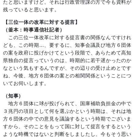
たと思いますけど、それは行政管理課の方で今も資料が
残っていると思います。
【三位一体の改革に対する提言】
（釜本：時事通信社記者）
この三位一体改革に対する提言書の関係なんですけれ
ども、この時期…、要するに、知事会議及び地方６団体
の案を政府に投げかけてという段階で、あらためて高知
県独自の提言っていうのは、時期的に若干遅かったのか
なという気もするんですが、その辺りの受け止めとです
ね、今後、地方６団体の案との相関関係ということにつ
いてお伺いします。
（知事）
地方６団体に球が投げられて、国庫補助負担金の中で
３兆円の項目として何を選ぶかという時期は、それは地
方６団体の中での意見を議論するという時期でございま
すから、そのことをもって国に対して提言をするという
ような時機ではないと判断をしましたし、今もそう思い