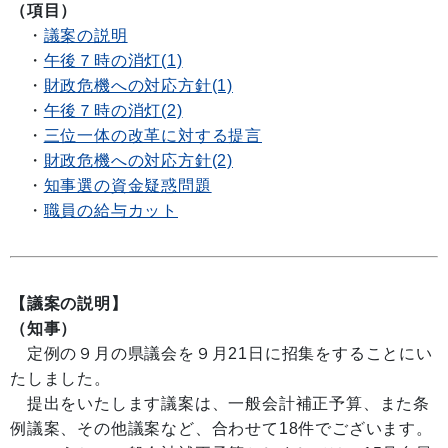
（項目）
・
議案の説明
・
午後７時の消灯(1)
・
財政危機への対応方針(1)
・
午後７時の消灯(2)
・
三位一体の改革に対する提言
・
財政危機への対応方針(2)
・
知事選の資金疑惑問題
・
職員の給与カット
【議案の説明】
（知事）
定例の９月の県議会を９月21日に招集をすることにい
たしました。
提出をいたします議案は、一般会計補正予算、また条
例議案、その他議案など、合わせて18件でございます。