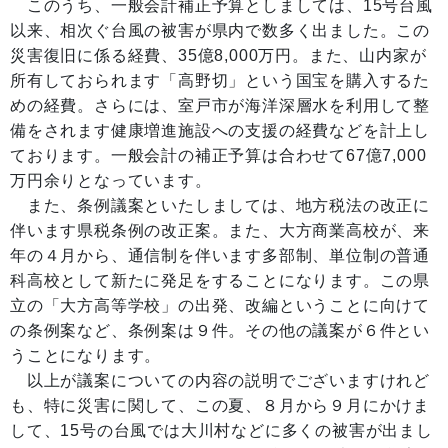
このうち、一般会計補正予算としましては、15号台風
以来、相次ぐ台風の被害が県内で数多く出ました。この
災害復旧に係る経費、35億8,000万円。また、山内家が
所有しておられます「高野切」という国宝を購入するた
めの経費。さらには、室戸市が海洋深層水を利用して整
備をされます健康増進施設への支援の経費などを計上し
ております。一般会計の補正予算は合わせて67億7,000
万円余りとなっています。
また、条例議案といたしましては、地方税法の改正に
伴います県税条例の改正案。また、大方商業高校が、来
年の４月から、通信制を伴います多部制、単位制の普通
科高校として新たに発足をすることになります。この県
立の「大方高等学校」の出発、改編ということに向けて
の条例案など、条例案は９件。その他の議案が６件とい
うことになります。
以上が議案についての内容の説明でございますけれど
も、特に災害に関して、この夏、８月から９月にかけま
して、15号の台風では大川村などに多くの被害が出まし