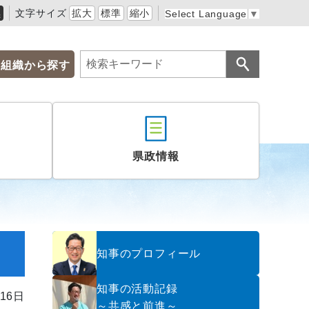
黒
文字サイズ
拡大
標準
縮小
Select Language
▼
組織から探す
県政情報
知事のプロフィール
知事の活動記録
16日
～共感と前進～