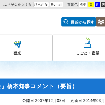
ふりがなをつける
ひらがな
Romaji
背景色
標準
黄
青
目的から探す
観光
しごと・産業
会」橋本知事コメント（要旨）
公開日 2007年12月08日
更新日 2014年03月