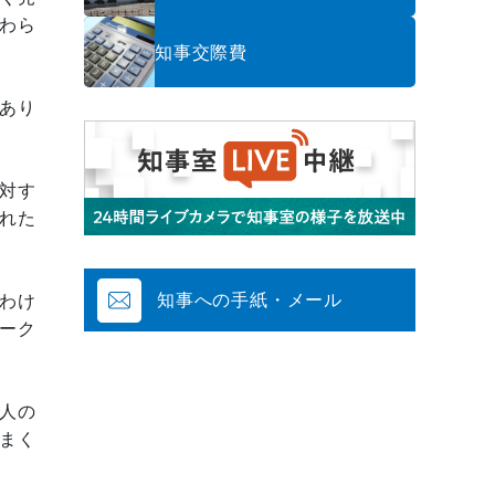
わら
知事交際費
あり
対す
れた
知事への手紙・メール
わけ
ーク
人の
まく