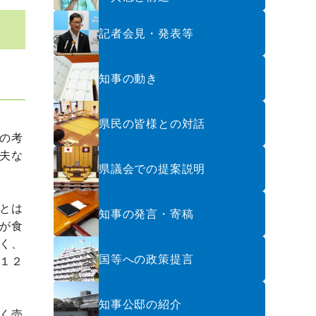
記者会見・発表等
知事の動き
県民の皆様との対話
の考
夫な
県議会での提案説明
とは
知事の発言・寄稿
が食
く、
国等への政策提言
１２
知事公邸の紹介
く売