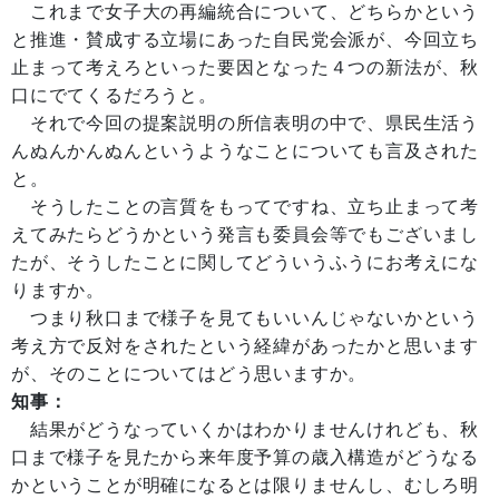
これまで女子大の再編統合について、どちらかという
と推進・賛成する立場にあった自民党会派が、今回立ち
止まって考えろといった要因となった４つの新法が、秋
口にでてくるだろうと。
それで今回の提案説明の所信表明の中で、県民生活う
んぬんかんぬんというようなことについても言及された
と。
そうしたことの言質をもってですね、立ち止まって考
えてみたらどうかという発言も委員会等でもございまし
たが、そうしたことに関してどういうふうにお考えにな
りますか。
つまり秋口まで様子を見てもいいんじゃないかという
考え方で反対をされたという経緯があったかと思います
が、そのことについてはどう思いますか。
知事：
結果がどうなっていくかはわかりませんけれども、秋
口まで様子を見たから来年度予算の歳入構造がどうなる
かということが明確になるとは限りませんし、むしろ明