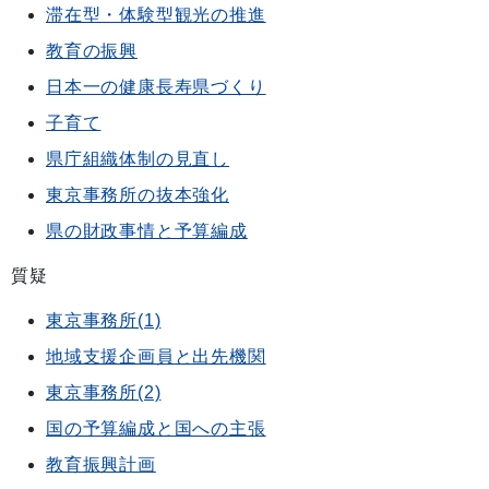
滞在型・体験型観光の推進
教育の振興
日本一の健康長寿県づくり
子育て
県庁組織体制の見直し
東京事務所の抜本強化
県の財政事情と予算編成
質疑
東京事務所(1)
地域支援企画員と出先機関
東京事務所(2)
国の予算編成と国への主張
教育振興計画