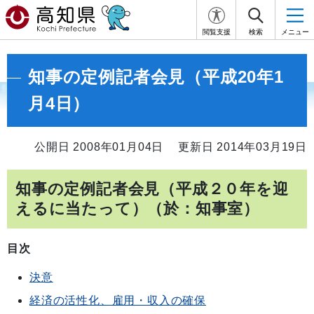
閲覧支援
検索
メニュー
知事の定例記者会見（平成20年1
月4日）
公開日 2008年01月04日
更新日 2014年03月19日
知事の定例記者会見（平成２０年を迎
えるに当たって）（於：知事室）
目次
決意
経済の活性化、雇用・収入の確保