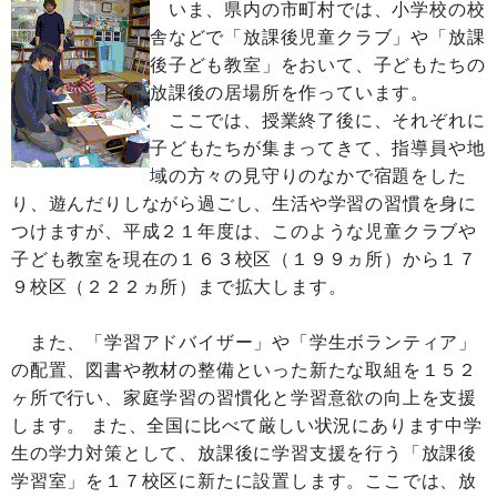
いま、県内の市町村では、小学校の校
舎などで「放課後児童クラブ」や「放課
後子ども教室」をおいて、子どもたちの
放課後の居場所を作っています。
ここでは、授業終了後に、それぞれに
子どもたちが集まってきて、指導員や地
域の方々の見守りのなかで宿題をした
り、遊んだりしながら過ごし、生活や学習の習慣を身に
つけますが、平成２１年度は、このような児童クラブや
子ども教室を現在の１６３校区（１９９ヵ所）から１７
９校区（２２２ヵ所）まで拡大します。
また、「学習アドバイザー」や「学生ボランティア」
の配置、図書や教材の整備といった新たな取組を１５２
ヶ所で行い、家庭学習の習慣化と学習意欲の向上を支援
します。 また、全国に比べて厳しい状況にあります中学
生の学力対策として、放課後に学習支援を行う「放課後
学習室」を１７校区に新たに設置します。ここでは、放