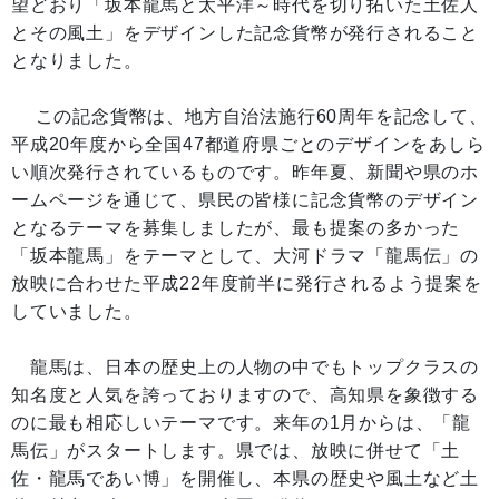
望どおり「坂本龍馬と太平洋～時代を切り拓いた土佐人
とその風土」をデザインした記念貨幣が発行されること
となりました。
この記念貨幣は、地方自治法施行60周年を記念して、
平成20年度から全国47都道府県ごとのデザインをあしら
い順次発行されているものです。昨年夏、新聞や県のホ
ームページを通じて、県民の皆様に記念貨幣のデザイン
となるテーマを募集しましたが、最も提案の多かった
「坂本龍馬」をテーマとして、大河ドラマ「龍馬伝」の
放映に合わせた平成22年度前半に発行されるよう提案を
していました。
龍馬は、日本の歴史上の人物の中でもトップクラスの
知名度と人気を誇っておりますので、高知県を象徴する
のに最も相応しいテーマです。来年の1月からは、「龍
馬伝」がスタートします。県では、放映に併せて「土
佐・龍馬であい博」を開催し、本県の歴史や風土など土