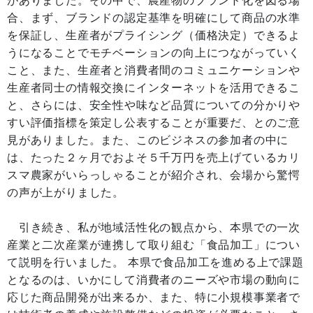
がありました。その中で、農産物のブランド化を図る場
合、まず、ブランドの認定基準を明確にして商品の水準
を保証し、生産者がプライシング（価格決定）できるよ
うになることでモチベーションの向上につながっていく
こと、また、生産者と消費者間のコミュニケーションや
生産者同士の情報交換にインターネットを活用できるこ
と、さらには、安全性や味など品質についての分かりや
すい評価指標を策定し公表することが重要だ、とのご意
見がありました。また、このビジネスの参加者の中に
は、たった２ヶ月でおよそ５千万円を売上げているカリ
スマ農家がいらっしゃることが紹介され、会場から驚愕
の声が上がりました。
引き続き、私が地域活性化の観点から、本県での一次
産業と二次産業が連携して取り組む「食品加工」につい
て説明を行いました。 本県で食品加工を進める上で課題
となるのは、いかにして消費者のニーズや市場の動向に
応じた商品開発が出来るか、また、特に小規模事業者で