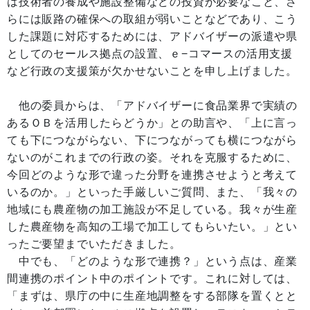
は技術者の養成や施設整備などの投資が必要なこと、さ
らには販路の確保への取組が弱いことなどであり、こう
した課題に対応するためには、アドバイザーの派遣や県
としてのセールス拠点の設置、ｅ−コマースの活用支援
など行政の支援策が欠かせないことを申し上げました。
他の委員からは、「アドバイザーに食品業界で実績の
あるＯＢを活用したらどうか」との助言や、「上に言っ
ても下につながらない、下につながっても横につながら
ないのがこれまでの行政の姿。それを克服するために、
今回どのような形で違った分野を連携させようと考えて
いるのか。」といった手厳しいご質問、また、「我々の
地域にも農産物の加工施設が不足している。我々が生産
した農産物を高知の工場で加工してもらいたい。」とい
ったご要望までいただきました。
中でも、「どのような形で連携？」という点は、産業
間連携のポイント中のポイントです。これに対しては、
「まずは、県庁の中に生産地調整をする部隊を置くとと