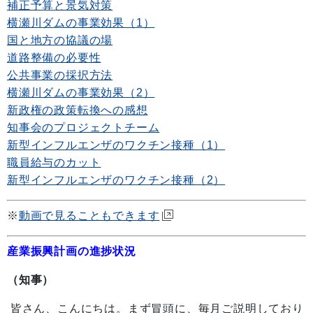
補正予算と景気対策
横瀬川ダムの事業効果（1）
国と地方の協議の場
道路整備の必要性
公共事業の採択方法
横瀬川ダムの事業効果（2）
新政権の政策転換への感想
知事会のプロジェクトチーム
新型インフルエンザのワクチン接種（1）
職員給与のカット
新型インフルエンザのワクチン接種（2）
※
動画で見ることもできます
産業振興計画の進捗状況
（知事）
皆さん、こんにちは。まず冒頭に、毎月ご説明しており