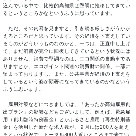
込んでいる中で、比較的高知県は堅調に推移してきてい
るというところかなというふうに思っています。
ただ、その内容を見ますと、引き続き厳しさがうかが
えるところだと思っています。その経済を下支えしてい
るものがどういうものなのかと。一つは、正直申し上げ
て、まだ消費が完全に回復してきているという状況には
ありません。消費で堅調なのは、エコ関係の自動車であ
りますとか、エコポイント関連の消費財の関係、一部に
留まっておりますし、また、公共事業が経済の下支えを
しているという姿が顕著になってきているのかなという
ふうに思います。
雇用対策などにつきましては、「あったか高知雇用創
出プラン」の影響などもございまして、例えば、緊急雇
用（創出臨時特例基金）とかふるさと雇用（再生特別基
金）を活用した新たな求人数が、９月には200人を超え
るという状況で、トータル800人近いところまで来てい