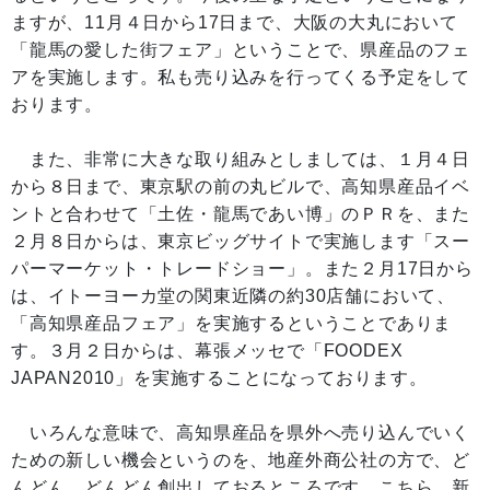
ますが、11月４日から17日まで、大阪の大丸において
「龍馬の愛した街フェア」ということで、県産品のフェ
アを実施します。私も売り込みを行ってくる予定をして
おります。
また、非常に大きな取り組みとしましては、１月４日
から８日まで、東京駅の前の丸ビルで、高知県産品イベ
ントと合わせて「土佐・龍馬であい博」のＰＲを、また
２月８日からは、東京ビッグサイトで実施します「スー
パーマーケット・トレードショー」。また２月17日から
は、イトーヨーカ堂の関東近隣の約30店舗において、
「高知県産品フェア」を実施するということでありま
す。３月２日からは、幕張メッセで「FOODEX
JAPAN2010」を実施することになっております。
いろんな意味で、高知県産品を県外へ売り込んでいく
ための新しい機会というのを、地産外商公社の方で、ど
んどん、どんどん創出しておるところです。こちら、新