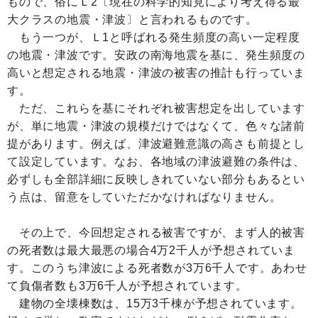
もので、俗にＬ2〔現在の科学的知見により考え得る最
大クラスの地震・津波〕と言われるものです。
もう一つが、Ｌ1と呼ばれる発生頻度の高い一定程度
の地震・津波です。安政の南海地震を基に、発生頻度の
高いと想定される地震・津波の被害の推計も行っていま
す。
ただ、これらを基にそれぞれ被害想定を出しています
が、単に地震・津波の規模だけではなくて、色々な諸前
提があります。例えば、津波避難意識の高さも前提とし
て設定しています。なお、各地域の津波避難の条件は、
必ずしも全部詳細に反映しきれていない部分もあるとい
う点は、留意をしていただかなければなりません。
その上で、今回想定される被害ですが、まず人的被害
の死者数は最大最悪の場合4万2千人が予想されていま
す。このうち津波による死者数が3万6千人です。あわせ
て負傷者数も3万6千人が予想されています。
建物の全壊棟数は、15万3千棟が予想されています。