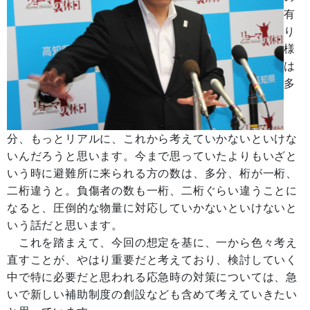
有
り
様
は
多
分、もっとリアルに、これから考えていかないといけな
いんだろうと思います。今まで思っていたよりもいざと
いう時に避難所に来られる方の数は、多分、桁が一桁、
二桁違うと。負傷者の数も一桁、二桁ぐらい違うことに
なると、圧倒的な物量に対応していかないといけないと
いう話だと思います。
これを踏まえて、今回の想定を基に、一から色々考え
直すことが、やはり重要だと考えており、検討していく
中で特に必要だと思われる応急時の対策については、急
いで新しい補助制度の創設なども含めて考えていきたい