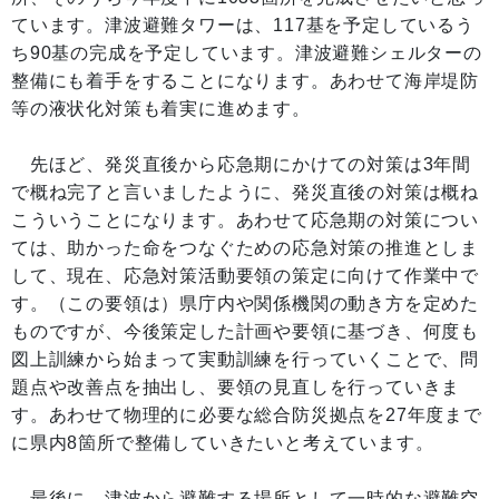
ています。津波避難タワーは、117基を予定しているう
ち90基の完成を予定しています。津波避難シェルターの
整備にも着手をすることになります。あわせて海岸堤防
等の液状化対策も着実に進めます。
先ほど、発災直後から応急期にかけての対策は3年間
で概ね完了と言いましたように、発災直後の対策は概ね
こういうことになります。あわせて応急期の対策につい
ては、助かった命をつなぐための応急対策の推進としま
して、現在、応急対策活動要領の策定に向けて作業中で
す。（この要領は）県庁内や関係機関の動き方を定めた
ものですが、今後策定した計画や要領に基づき、何度も
図上訓練から始まって実動訓練を行っていくことで、問
題点や改善点を抽出し、要領の見直しを行っていきま
す。あわせて物理的に必要な総合防災拠点を27年度まで
に県内8箇所で整備していきたいと考えています。
最後に、津波から避難する場所として一時的な避難空