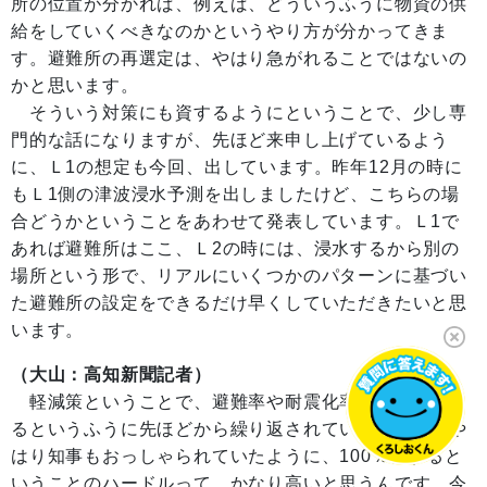
所の位置が分かれば、例えば、どういうふうに物資の供
給をしていくべきなのかというやり方が分かってきま
す。避難所の再選定は、やはり急がれることではないの
かと思います。
そういう対策にも資するようにということで、少し専
門的な話になりますが、先ほど来申し上げているよう
に、Ｌ1の想定も今回、出しています。昨年12月の時に
もＬ1側の津波浸水予測を出しましたけど、こちらの場
合どうかということをあわせて発表しています。Ｌ1で
あれば避難所はここ、Ｌ2の時には、浸水するから別の
場所という形で、リアルにいくつかのパターンに基づい
た避難所の設定をできるだけ早くしていただきたいと思
います。
（大山：高知新聞記者）
軽減策ということで、避難率や耐震化率を100％にす
るというふうに先ほどから繰り返されていますけど、や
はり知事もおっしゃられていたように、100％にすると
いうことのハードルって、かなり高いと思うんです。今