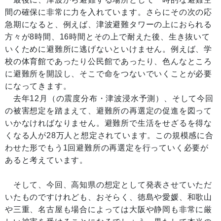
間の確保に非常に力を入れています。さらにその次の応
急期になると、例えば、津波避難タワーの上におられる
方々が8時間、16時間とその上で耐えた後、生き抜いて
いくために避難所に逃げないといけません。例えば、学
校の体育館であったり公民館であったり、色んなところ
に避難所を開設し、そこで命をつないでいくことが必要
になってきます。
去年12月（の震度分布・津波浸水予測）、そして今回
の被害想定を踏まえて、避難所の再選定の促進を図って
いかなければなりません。避難所で生活をせざるを得な
くなる人が28万人と想定されています。この規模感に合
わせた形でもう1回避難所の再選定を行っていく必要が
あると考えています。
そして、今回、高知県の想定として発表させていただ
いたものですけれども、おそらく、徳島や愛媛、和歌山
や三重、名古屋も場合によっては大阪や静岡も非常に厳