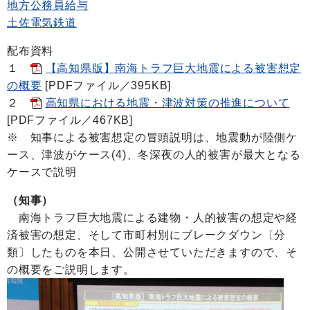
地方公務員給与
土佐電気鉄道
配布資料
１
【高知県版】南海トラフ巨大地震による被害想定
の概要
[PDFファイル／395KB]
２
高知県における地震・津波対策の推進について
[PDFファイル／467KB]
※ 知事による被害想定の冒頭説明は、地震動が陸側ケ
ース、津波がケース(4)、冬深夜の人的被害が最大となる
ケースで説明
（知事）
南海トラフ巨大地震による建物・人的被害の想定や経
済被害の想定、そして市町村別にブレークダウン〔分
類〕したものを本日、公開させていただきますので、そ
の概要をご説明します。