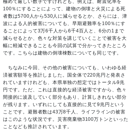
極めて厳しい数字ですけれども、例えば、耐震化率を
100％にすることによって、建物の倒壊と火災による死
者数は5700人から530人に減らせるとか、さらには、津
波による人的被害についても、早期避難率を100％にす
ることによって3万6千人から6千4百人と、6分の1まで
減らせるとか、色々な対策を講じていくことで被害を大
幅に軽減できることも今回の試算で分かってきたところ
です。こちらは建物の倒壊棟数についても同じです。
ちなみに今回、その他の被害についても、いわゆる経
済被害額等を推計しました。国全体で220兆円と発表さ
れていますけれども、本県単独の想定ではトータル9兆
円です。ただ、これは直接的な経済被害ですから、色々
間接的に波及していく部分もあり、計算しきれない部分
が残ります。いずれにしても直接的に見て9兆円という
ことです。避難者数は43万8千人、ライフラインの被害
はこのような状況です。災害廃棄物3100万トンといった
ことなども推計されています。