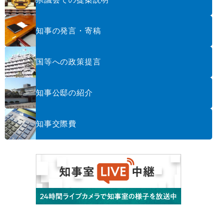
知事の発言・寄稿
国等への政策提言
知事公邸の紹介
知事交際費