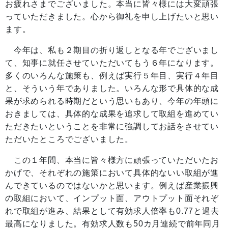
お疲れさまでございました。本当に皆々様には大変頑張
っていただきました。心から御礼を申し上げたいと思い
ます。
今年は、私も２期目の折り返しとなる年でございまし
て、知事に就任させていただいてもう６年になります。
多くのいろんな施策も、例えば実行５年目、実行４年目
と、そういう年でありました。いろんな形で具体的な成
果が求められる時期だという思いもあり、今年の年頭に
おきましては、具体的な成果を追求して取組を進めてい
ただきたいということを非常に強調してお話をさせてい
ただいたところでございました。
この１年間、本当に皆々様方に頑張っていただいたお
かげで、それぞれの施策において具体的ないい取組が進
んできているのではないかと思います。例えば産業振興
の取組において、インプット面、アウトプット面それぞ
れで取組が進み、結果として有効求人倍率も0.77と過去
最高になりました。有効求人数も50カ月連続で前年同月