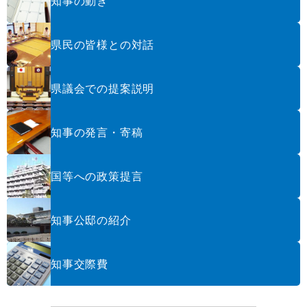
知事の動き
県民の皆様との対話
県議会での提案説明
知事の発言・寄稿
国等への政策提言
知事公邸の紹介
知事交際費