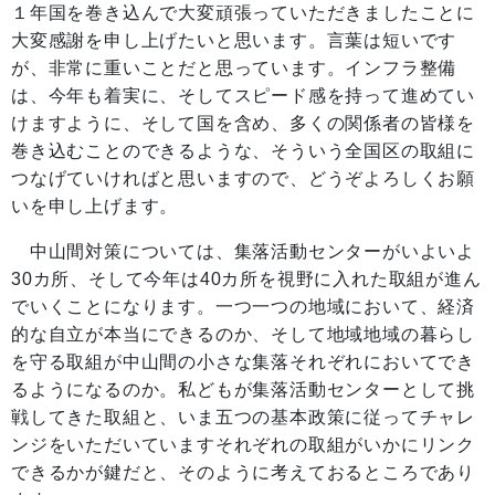
１年国を巻き込んで大変頑張っていただきましたことに
大変感謝を申し上げたいと思います。言葉は短いです
が、非常に重いことだと思っています。インフラ整備
は、今年も着実に、そしてスピード感を持って進めてい
けますように、そして国を含め、多くの関係者の皆様を
巻き込むことのできるような、そういう全国区の取組に
つなげていければと思いますので、どうぞよろしくお願
いを申し上げます。
中山間対策については、集落活動センターがいよいよ
30カ所、そして今年は40カ所を視野に入れた取組が進ん
でいくことになります。一つ一つの地域において、経済
的な自立が本当にできるのか、そして地域地域の暮らし
を守る取組が中山間の小さな集落それぞれにおいてでき
るようになるのか。私どもが集落活動センターとして挑
戦してきた取組と、いま五つの基本政策に従ってチャレ
ンジをいただいていますそれぞれの取組がいかにリンク
できるかが鍵だと、そのように考えておるところであり