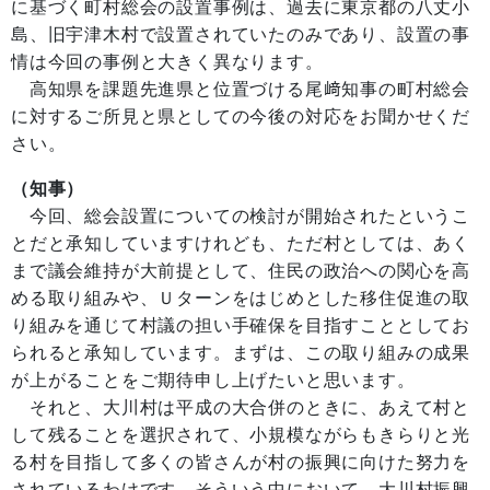
に基づく町村総会の設置事例は、過去に東京都の八丈小
島、旧宇津木村で設置されていたのみであり、設置の事
情は今回の事例と大きく異なります。
高知県を課題先進県と位置づける尾﨑知事の町村総会
に対するご所見と県としての今後の対応をお聞かせくだ
さい。
（知事）
今回、総会設置についての検討が開始されたというこ
とだと承知していますけれども、ただ村としては、あく
まで議会維持が大前提として、住民の政治への関心を高
める取り組みや、Ｕターンをはじめとした移住促進の取
り組みを通じて村議の担い手確保を目指すこととしてお
られると承知しています。まずは、この取り組みの成果
が上がることをご期待申し上げたいと思います。
それと、大川村は平成の大合併のときに、あえて村と
して残ることを選択されて、小規模ながらもきらりと光
る村を目指して多くの皆さんが村の振興に向けた努力を
されているわけです。そういう中において、大川村振興