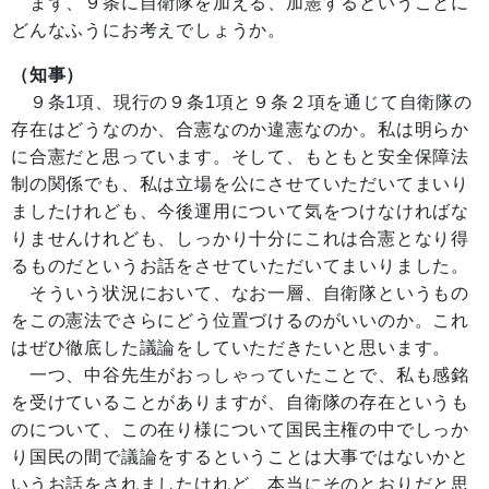
まず、９条に自衛隊を加える、加憲するということに
どんなふうにお考えでしょうか。
（知事）
９条1項、現行の９条1項と９条２項を通じて自衛隊の
存在はどうなのか、合憲なのか違憲なのか。私は明らか
に合憲だと思っています。そして、もともと安全保障法
制の関係でも、私は立場を公にさせていただいてまいり
ましたけれども、今後運用について気をつけなければな
りませんけれども、しっかり十分にこれは合憲となり得
るものだというお話をさせていただいてまいりました。
そういう状況において、なお一層、自衛隊というもの
をこの憲法でさらにどう位置づけるのがいいのか。これ
はぜひ徹底した議論をしていただきたいと思います。
一つ、中谷先生がおっしゃっていたことで、私も感銘
を受けていることがありますが、自衛隊の存在というも
のについて、この在り様について国民主権の中でしっか
り国民の間で議論をするということは大事ではないかと
いうお話をされましたけれど、本当にそのとおりだと思