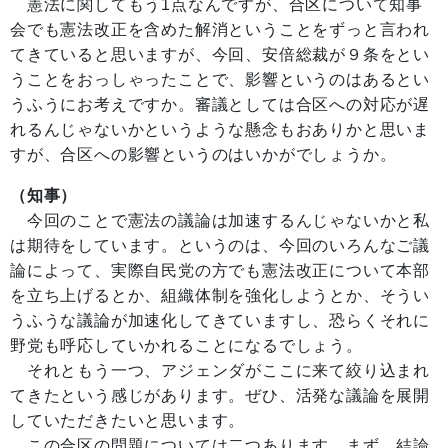
憲法に関してもう1点なんですが、合区について知事
会でも憲法改正を含めた解消ということをずっと言われ
てきていると思いますが、今回、安倍総裁が９条をとい
うことをおっしゃったことで、影響というのはあるとい
うふうにお考えですか。審議としては合区への対応が遅
れるんじゃないかというような懸念もおありかと思いま
すが、合区への影響というのはいかがでしょうか。
（知事）
今回のことで憲法の議論は加速するんじゃないかと私
は期待をしています。というのは、今回のいろんなご議
論によって、実際自民党の方でも憲法改正について本部
を立ち上げるとか、組織体制を強化しようとか、そうい
うふうな議論が加速化してきていますし、恐らくそれに
野党も呼応していかれることになるでしょう。
それともう一つ、アジェンダがここに来て絞り込まれ
てきたという感じがあります。ぜひ、活発な議論を展開
していただきたいと思います。
この合区の問題については二つあります。まず、結論