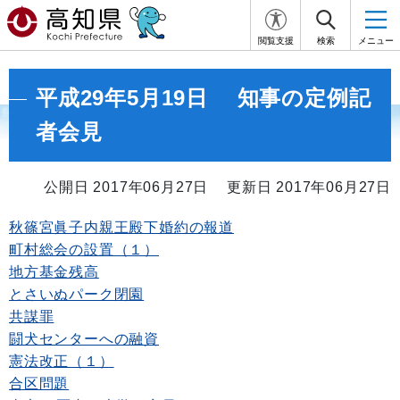
閲覧支援
検索
メニュー
平成29年5月19日 知事の定例記
者会見
公開日 2017年06月27日
更新日 2017年06月27日
秋篠宮眞子内親王殿下婚約の報道
町村総会の設置（１）
地方基金残高
とさいぬパーク閉園
共謀罪
闘犬センターへの融資
憲法改正（１）
合区問題