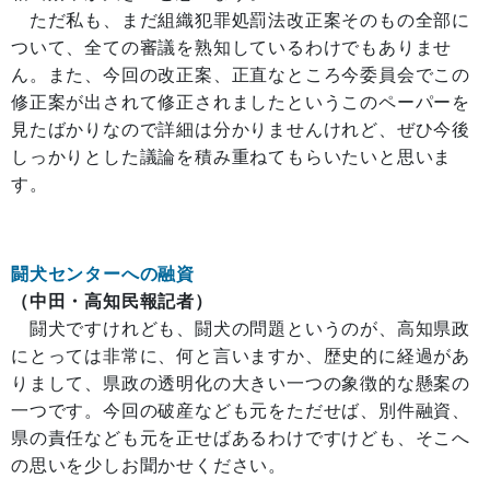
ただ私も、まだ組織犯罪処罰法改正案そのもの全部に
ついて、全ての審議を熟知しているわけでもありませ
ん。また、今回の改正案、正直なところ今委員会でこの
修正案が出されて修正されましたというこのペーパーを
見たばかりなので詳細は分かりませんけれど、ぜひ今後
しっかりとした議論を積み重ねてもらいたいと思いま
す。
闘犬センターへの融資
（中田・高知民報記者）
闘犬ですけれども、闘犬の問題というのが、高知県政
にとっては非常に、何と言いますか、歴史的に経過があ
りまして、県政の透明化の大きい一つの象徴的な懸案の
一つです。今回の破産なども元をただせば、別件融資、
県の責任なども元を正せばあるわけですけども、そこへ
の思いを少しお聞かせください。