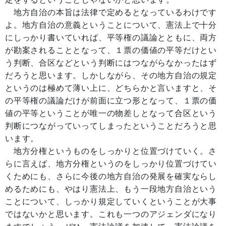
地方自治の本旨は法律で定めるとなっているわけです
よ。地方自治の意義ということについて、憲法上で十分
にしっかり書いていれば、平等権の議論とともに、両方
が勘案されることとなって、１票の価値の平等だけとい
う判断、合区などという判断にはつながらなかったはず
だろうと思います。しかしながら、その地方自治の規定
というのは極めて薄い上に、どちらかと言いますと、そ
の平等権の議論だけが前面に立つ形となって、１票の価
値の平等ということが唯一の物差しとなって合区という
判断につながっていってしまったということだろうと思
います。
地方分権というものをしっかりと位置づけていく。さ
らに言えば、地方分権というのをしっかり位置づけてい
くためにも、さらに今後の地方自治の発展を確実ならし
めるためにも、やはり憲法上、もう一段地方自治という
ことについて、しっかり規定していくということが大事
ではないかと思います。これも一つのアジェンダになり