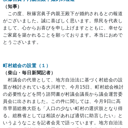
（知事）
この度、秋篠宮眞子内親王殿下が婚約されるとの報道
がございました。誠に喜ばしく思います。県民を代表し
まして、心からお喜びを申し上げますとともに、幸せな
ご家庭を築かれることを願っております。本当におめで
とうございます。
町村総会の設置（１）
（柴山・毎日新聞記者）
村議会の代替として、地方自治法に基づく村総会の設
置が検討されている大川村で、今月15日、町村総会検討
の必要性などを問う諮問書が村議会議長から議会運営委
員会に出されました。この件に関しては、今月9日に高
市早苗総務大臣も「人口の少ない町村の選択肢となり得
る。総務省としては相談があれば適切に助言したい」と
いうようなことを記者会見で語っています。地方自治法