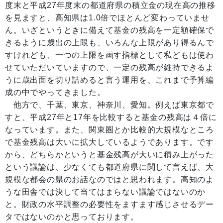
度末と平成27年度末の都道府県の積立金の現在高の推移
を見ますと、高知県は1.0倍でほとんど変わっていませ
ん。いざというときに備えて基金の残高を一定額確保で
きるように歳出の上限も、いろんな上限があり得るんで
すけれども、一つの上限を画す指標として私どもは使わ
せていただいていますので、一定の残高が維持できるよ
うに歳出面を切り詰めると言う運用を、これまで予算編
成の中でやってきました。
他方で、千葉、東京、神奈川、愛知。例えば東京都で
すと、平成27年と17年を比較すると基金の残高は４倍に
なっています。また、関東圏とか比較的大規模なところ
で基金残高は大いに拡大しているようであります。です
から、どちらかというと基金残高が大いに積み上がった
という議論は、少なくても都道府県に関して言えば、大
規模な都会の県のお話なのではと思われます。高知のよ
うな田舎では決して当てはまらない議論ではないのか
と。財政の水平調整の必要性をますます感じさせるデー
タではないのかと思っております。