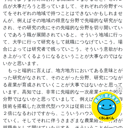
点が大事だろうと思っていまして、それぞれの分野すべ
てをそれぞれの地域で持つことはできないかもしれませ
んが、例えばその地域の得意な分野で先端的な研究がな
され、その研究の先にその先端的な分野を切り開いてい
くであろう職が展開されていると。そういう地域に行っ
て、大学に行って研究をして就職につなげていこう。場
合によっては研究者で残っていこう。そういう意欲がわ
き上がってくるようになるということが大事なのではな
いかと思います。
もっと端的に言えば、地方地方においてある意味とが
った研究がなされて、そのとがった分野、研究につなが
る産業が育成されていくことが大事ではないかと思って
います。高知では、非常に先端的な一次産業が魅力的な
分野ではないかと思っていまして、例えば統合環境制御
技術を搭載した次世代型ハウスは従前に比べて生産性が
２倍になるわけですから、こういうハウスの研究を行っ
ていく。そしてそれに伴うさまざまな農業経営の分野が
就職先として開けていたりする。そういうことが一つの