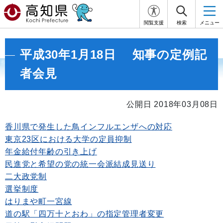
閲覧支援
検索
メニュー
平成30年1月18日 知事の定例記
者会見
公開日 2018年03月08日
香川県で発生した鳥インフルエンザへの対応
東京23区における大学の定員抑制
年金給付年齢の引き上げ
民進党と希望の党の統一会派結成見送り
二大政党制
選挙制度
はりまや町一宮線
道の駅「四万十とおわ」の指定管理者変更