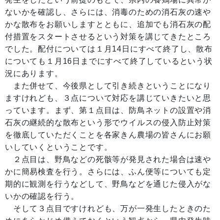
ないかを確認し、さらには、消毒のための消石灰の速や
かな散布をお願いしますとともに、追加でも消石灰の配
付措置をスタートさせるという対策を講じてきたところ
でした。配付については１月14日にすべて終了し、散布
についても１月16日までにすべて終了しているという状
況にあります。
また併せて、今後県として引き続きということになり
ますけれども、３点について対応を講じていきたいと思
っています。まず、第１点目は、防鳥ネットの設置や消
石灰の継続的な散布という形でウイルスの侵入防止対策
を徹底していただくことを各家きん農場の皆さんにお願
いしていくということです。
２点目は、野鳥などの死骸等が発見された場合は速や
かに簡易検査を行う。さらには、ふん便等についても定
期的に観測を行うなどして、野鳥などを通じた侵入がな
いかの確認を行う。
そして３点目ですけれども、万が一発生したときのた