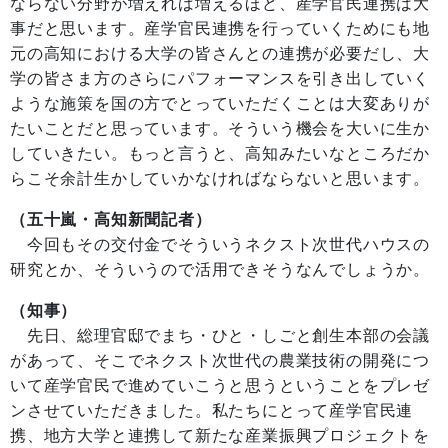
ならない分野が増えれば増えるほど、産学官民連携は大
事だと思います。産学官民連携を行っていくためにも地
元の高知における大学の皆さんとの連携が必要だし、大
学の皆さま方のさらにパフォーマンスを引き出していく
ような施策を国の方でとっていただくことは大変ありが
たいことだと思っています。そういう機会を大いに生か
していきたい。もっと言うと、高知みたいなところだか
らこそ余計生かしていかなければならないと思います。
（五十嵐・高知新聞記者）
今回もその交付金でそういうネクスト次世代ハウスの
研究とか、そういうので活用できそうなんでしょうか。
（知事）
先日、総理官邸でまち・ひと・しごと創生本部の会議
があって、そこでネクスト次世代の農業技術の開発につ
いて産学官民で進めていこうと思うということをプレゼ
ンさせていただきました。私たちにとって産学官民連
携、地方大学と連携して新たな産業振興プロジェクトを