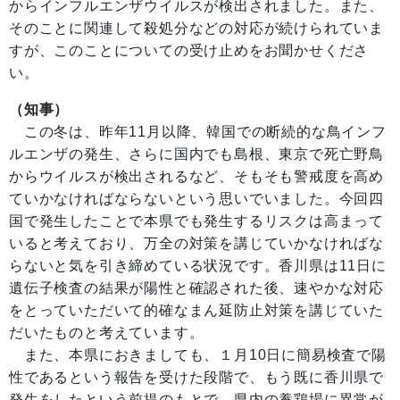
からインフルエンザウイルスが検出されました。また、
そのことに関連して殺処分などの対応が続けられていま
すが、このことについての受け止めをお聞かせくださ
い。
（知事）
この冬は、昨年11月以降、韓国での断続的な鳥インフ
ルエンザの発生、さらに国内でも島根、東京で死亡野鳥
からウイルスが検出されるなど、そもそも警戒度を高め
ていかなければならないという思いでいました。今回四
国で発生したことで本県でも発生するリスクは高まって
いると考えており、万全の対策を講じていかなければな
らないと気を引き締めている状況です。香川県は11日に
遺伝子検査の結果が陽性と確認された後、速やかな対応
をとっていただいて的確なまん延防止対策を講じていた
だいたものと考えています。
また、本県におきましても、１月10日に簡易検査で陽
性であるという報告を受けた段階で、もう既に香川県で
発生をしたという前提のもとで、県内の養鶏場に異常が