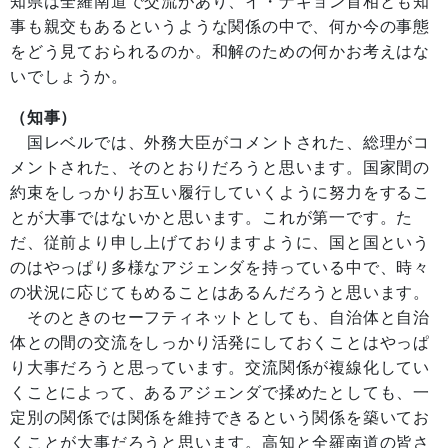
知県は全羅南道で交流があり、イ・ナギョン首相とも知
事も親交もあるというような関係の中で、何か今の事態
をどう見ておられるのか。和解のための何かお考えはな
いでしょうか。
（知事）
国レベルでは、外務大臣がコメントされた、総理がコ
メントされた、そのとおりだろうと思います。国家間の
約束をしっかりお互い履行していくように努力をするこ
とが大事ではないかと思います。これが第一です。た
だ、従前より申し上げておりますように、国と国という
のはやっぱり多様なアジェンダを持っている中で、時々
の状況に応じてもめることはあるんだろうと思います。
そのときのセーフティネットとしても、自治体と自治
体との間の交流をしっかり活発にしておくことはやっぱ
り大事だろうと思っています。交流関係が複線化してい
くことによって、あるアジェンダで揉めたとしても、一
定別の関係では関係を維持できるという関係を築いてお
くことが大事だろうと思います。高知と全羅南道の皆さ