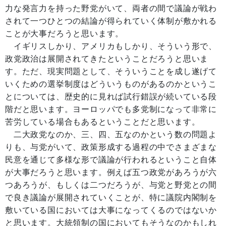
力な発言力を持った野党がいて、両者の間で議論が戦わ
されて一つひとつの結論が得られていく体制が敷かれる
ことが大事だろうと思います。
イギリスしかり、アメリカもしかり、そういう形で、
政党政治は展開されてきたということだろうと思いま
す。ただ、現実問題として、そういうことを成し遂げて
いくための選挙制度はどういうものがあるのかというこ
とについては、歴史的に見れば試行錯誤が続いている段
階だと思います。ヨーロッパでも多党制になって非常に
苦労している場合もあるということだと思います。
二大政党なのか、三、四、五なのかという数の問題よ
りも、与党がいて、政策形成する過程の中でさまざまな
民意を通じて多様な形で議論が行われるということ自体
が大事だろうと思います。例えば五つ政党があろうが六
つあろうが、もしくは二つだろうが、与党と野党との間
で良き議論が展開されていくことが、特に議院内閣制を
敷いている国においては大事になってくるのではないか
と思います。大統領制の国においてもそうなのかもしれ