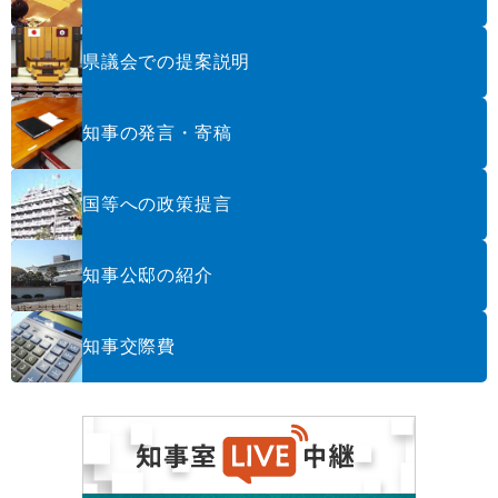
県議会での提案説明
知事の発言・寄稿
国等への政策提言
知事公邸の紹介
知事交際費