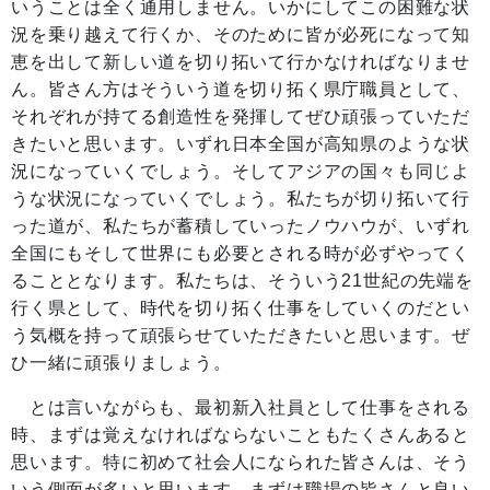
いうことは全く通用しません。いかにしてこの困難な状
況を乗り越えて行くか、そのために皆が必死になって知
恵を出して新しい道を切り拓いて行かなければなりませ
ん。皆さん方はそういう道を切り拓く県庁職員として、
それぞれが持てる創造性を発揮してぜひ頑張っていただ
きたいと思います。いずれ日本全国が高知県のような状
況になっていくでしょう。そしてアジアの国々も同じよ
うな状況になっていくでしょう。私たちが切り拓いて行
った道が、私たちが蓄積していったノウハウが、いずれ
全国にもそして世界にも必要とされる時が必ずやってく
ることとなります。私たちは、そういう21世紀の先端を
行く県として、時代を切り拓く仕事をしていくのだとい
う気概を持って頑張らせていただきたいと思います。ぜ
ひ一緒に頑張りましょう。
とは言いながらも、最初新入社員として仕事をされる
時、まずは覚えなければならないこともたくさんあると
思います。特に初めて社会人になられた皆さんは、そう
いう側面が多いと思います。まずは職場の皆さんと良い