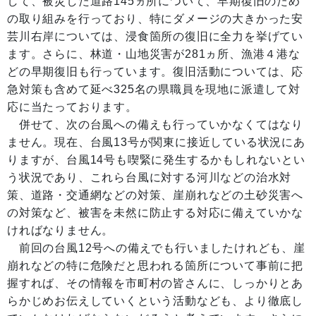
して、被災した道路145ヵ所について、早期復旧のため
の取り組みを行っており、特にダメージの大きかった安
芸川右岸については、浸食箇所の復旧に全力を挙げてい
ます。さらに、林道・山地災害が281ヵ所、漁港４港な
どの早期復旧も行っています。復旧活動については、応
急対策も含めて延べ325名の県職員を現地に派遣して対
応に当たっております。
併せて、次の台風への備えも行っていかなくてはなり
ません。現在、台風13号が関東に接近している状況にあ
りますが、台風14号も喫緊に発生するかもしれないとい
う状況であり、これら台風に対する河川などの治水対
策、道路・交通網などの対策、崖崩れなどの土砂災害へ
の対策など、被害を未然に防止する対応に備えていかな
ければなりません。
前回の台風12号への備えでも行いましたけれども、崖
崩れなどの特に危険だと思われる箇所について事前に把
握すれば、その情報を市町村の皆さんに、しっかりとあ
らかじめお伝えしていくという活動なども、より徹底し