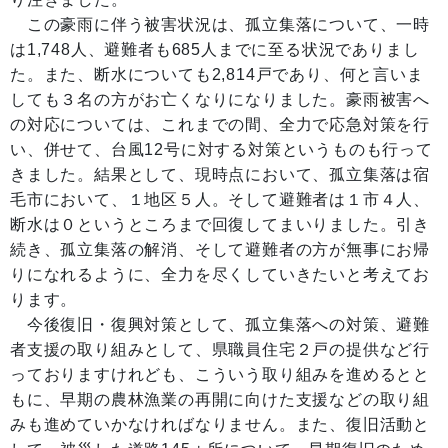
この豪雨に伴う被害状況は、孤立集落について、一時
は1,748人、避難者も685人までに至る状況でありまし
た。また、断水についても2,814戸であり、何と言いま
しても３名の方がお亡くなりになりました。豪雨被害へ
の対応については、これまでの間、全力で応急対策を行
い、併せて、台風12号に対する対策というものも行って
きました。結果として、現時点において、孤立集落は宿
毛市において、１地区５人。そして避難者は１市４人、
断水は０というところまで回復してまいりました。引き
続き、孤立集落の解消、そして避難者の方が無事にお帰
りになれるように、全力を尽くしていきたいと考えてお
ります。
今後復旧・復興対策として、孤立集落への対策、避難
者支援の取り組みとして、県職員住宅２戸の提供など行
っておりますけれども、こういう取り組みを進めるとと
もに、早期の農林漁業の再開に向けた支援などの取り組
みも進めていかなければなりません。また、復旧活動と