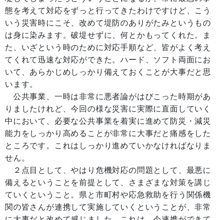
態を考えて対応をずっと行ってきたわけですけど、こう
いう災害時にこそ、改めて堤防のありがたみというもの
は身に染みます。破堤せずに、何とかもってくれた。ま
た、いざという時のために対応手順など、皆がよく考え
てくれて迅速な対応ができた。ハード、ソフト両面にお
いて、あらかじめしっかり備えておくことが大事だと思
います。
公共事業、一時は非常に悪者論がはびこった時期があ
りましたけれど、今回の様な災害に実際に直面していく
中において、必要な公共事業を着実に進めて防災・減災
能力をしっかり高めることが非常に大事だと痛感をした
ところです。これはしっかり進めていかなければなりま
せん。
２点目として、やはり危機対応の問題として、最悪に
備えるということを前提として、さまざまな対策を講じ
ていくということ。県と市町村や応急救助を行う関係機
関の皆さんが連携して実施していくということが、非常
に大事だと改めて感じました。これは、今連携ができて