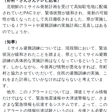
（野村・さんさんテレビ記者）
北朝鮮のミサイル発射計画を受けて高知駐屯地に配備
されていたPAC３が、緊張状態が緩和され、発射の可能
性が低くなったとして先日撤収されました。県が実施し
ているＪアラートや避難訓練の実施計画に見直しはある
のでしょうか。
（知事）
ミサイル避難訓練については、現段階において、緊迫
状況が緩和されたことを踏まえ、県としてミサイル避難
訓練の具体的な実施計画はなくなっているということで
す。しかしながら、今後再び情勢が悪化をすれば、市町
村と協力させていただいて、住民の避難訓練の実施、こ
れをまた計画していかなければならないと考えていま
す。
他方、このＪアラートについては、弾道ミサイル情報
だけではなくて、緊急地震速報や大津波警報など、さま
ざまな緊急情報も伝達するシステムです。よって、この
Ｊアラートの情報伝達試験というのは、今後とも必要な