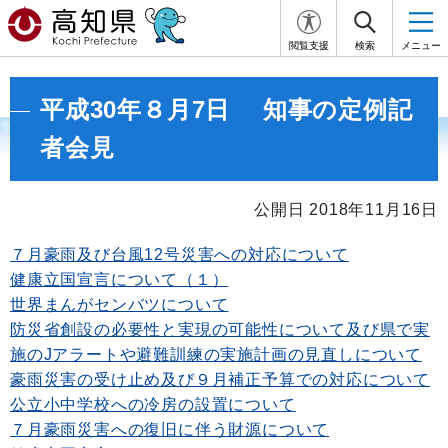
閲覧支援
検索
メニュー
平成30年８月7日 知事の定例記
者会見
公開日 2018年11月16日
７月豪雨及び台風12号災害への対応について
健康立国宣言について（１）
世界まんがセンバツについて
防災省創設の必要性と実現の可能性について及び県で実
施のJアラートや避難訓練の実施計画の見直しについて
豪雨災害の受け止め及び９月補正予算での対応について
公立小中学校への冷房の設置について
７月豪雨災害への復旧に伴う財源について