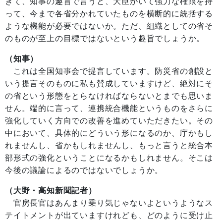
きて、知事の趣旨で言うと、大臣がいて強力な権限を持
って、今まで各省分かれていたものを横断的に統括する
ような機能が必要ではないか。ただ、組織としての省そ
のものが至上の目標ではないという趣旨でしょうか。
（知事）
これは全国知事会で提言しています。防災省の創設と
いう提言そのものに私も賛成していますけど、絶対にそ
の省という形態をとらなければならないとまでも思いま
せん。端的に言って、連携統合機能というものをさらに
強化していく方向での改善を進めていただきたい。その
中において、具体的にどういう形になるのか、庁かもし
れませんし、省かもしれませんし、もっと言うと統合本
部形式の強化ということになるかもしれません。そこは
今後の議論によるのではないでしょうか。
（大野・高知新聞記者）
官房長官はあんまり乗り気じゃないよというようなス
テイトメントが出ていますけれども、どのように受け止