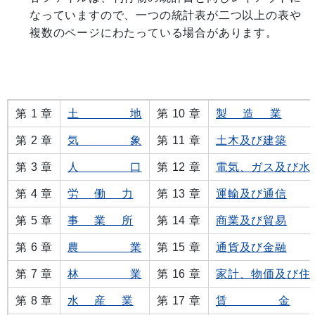
なっていますので、一つの統計表が二つ以上の表や
複数のページにわたっている場合があります。
第 1 章
土 地
第 10 章
製 造 業
第 2 章
気 象
第 11 章
土木及び建築
第 3 章
人 口
第 12 章
電気、ガス及び水
第 4 章
労 働 力
第 13 章
運輸及び通信
第 5 章
事 業 所
第 14 章
商業及び貿易
第 6 章
農 業
第 15 章
通貨及び金融
第 7 章
林 業
第 16 章
家計、物価及び住
第 8 章
水 産 業
第 17 章
賃 金