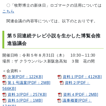
〇「牧野博士の新休日」ロゴマークの活用については
こちら
関連会議の内容等については、以下のとおりです。
第５回連続テレビ小説を生かした博覧会推
進協議会
開催日時：令和５年８月31日（木） 10:30～11:30
場所：ザ クラウンパレス新阪急高知 ３階 花の間
＜会資料＞
次第[PDF：122KB]
資料１[PDF：412KB]
第１号議案[PDF：2MB]
資料２[PDF：
566KB]
資料３[PDF：257KB]
資料４[PDF：2MB]
資料５[PDF：1MB]
議事概要[PDF：