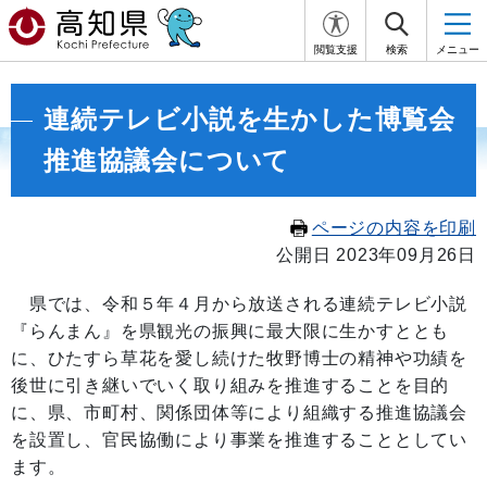
閲覧支援
検索
メニュー
連続テレビ小説を生かした博覧会
推進協議会について
ページの内容を印刷
公開日 2023年09月26日
県では、令和５年４月か
ら放送される連
続テレビ小説
『らんまん』を県観光の振興に最大限に生かすととも
に、ひたすら草花を愛し続けた牧野博士の精神や功績を
後世に引き継いでいく取り組みを推進することを目的
に、県、市町村、関係団体等により組織する推進協議会
を設置し、官民協働により事業を推進することとしてい
ます。