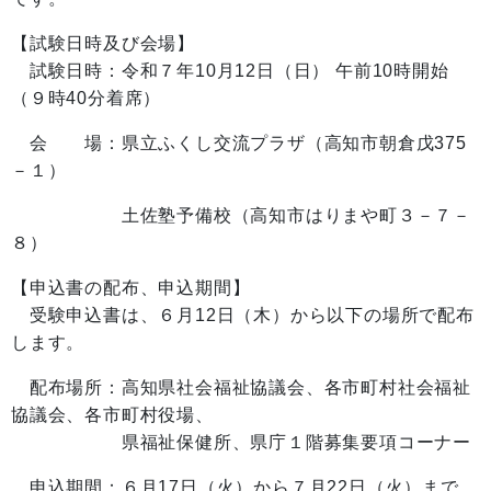
【試験日時及び会場】
試験日時：令和７年10月12日（日） 午前10時開始
（９時40分着席）
会 場：県立ふくし交流プラザ（高知市朝倉戊375
－１）
土佐塾予備校（高知市はりまや町３－７－
８）
【申込書の配布、申込期間】
受験申込書は、６月12日（木）から以下の場所で配布
します。
配布場所：高知県社会福祉協議会、各市町村社会福祉
協議会、各市町村役場、
県福祉保健所、県庁１階募集要項コーナー
申込期間：６月17日（火）から７月22日（火）まで