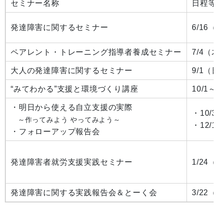
セミナー名称
日程等
発達障害に関するセミナー
6/16
ペアレント・トレーニング指導者養成セミナー
7/4（
大人の発達障害に関するセミナー
9/1（
“みてわかる”支援と環境づくり講座
10/1
・明日から使える自立支援の実際
・10/
～作ってみよう やってみよう～
・12/
・フォローアップ報告会
発達障害者就労支援実践セミナー
1/24
発達障害に関する実践報告会＆とーく会
3/22