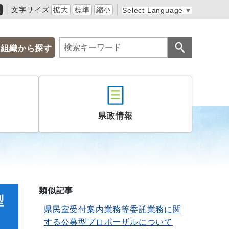
黒
文字サイズ
拡大
標準
縮小
Select Language
▼
組織から探す
県政情報
類似記事
型
県民室受付案内業務等委託業務に関
する公募型プロポーザルについて