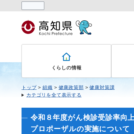
読み上げる
くらしの情報
トップ
組織
健康政策部
健康対策課
カテゴリを全て表示する
令和８年度がん検診受診率向
プロポーザルの実施について