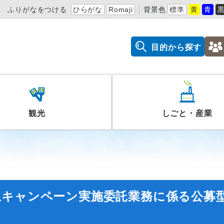
ふりがなをつける
ひらがな
Romaji
背景色
標準
黄
青
目的から探す
観光
しごと・産業
上キャンペーン実施委託業務に係る公募