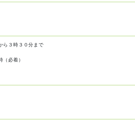
から３時３０分まで
時（必着）