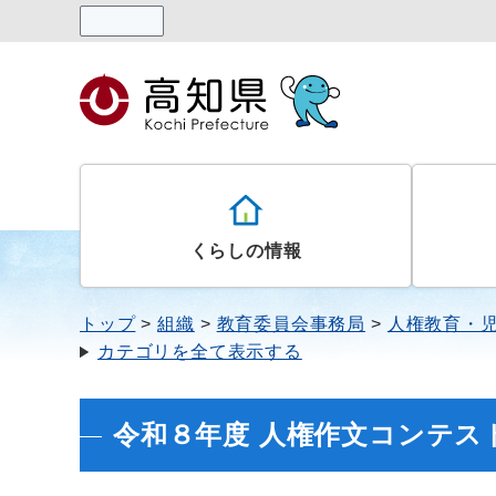
読み上げる
くらしの情報
トップ
組織
教育委員会事務局
人権教育・
カテゴリを全て表示する
令和８年度 人権作文コンテス