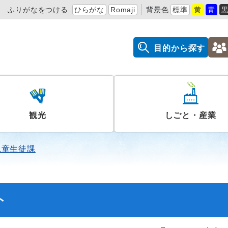
ふりがなをつける
ひらがな
Romaji
背景色
標準
黄
青
目的から探す
観光
しごと・産業
児童生徒課
ト