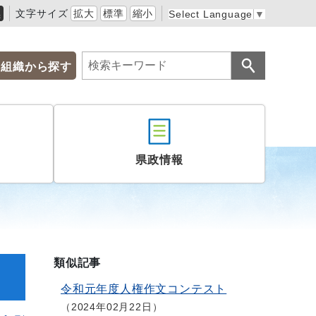
黒
文字サイズ
拡大
標準
縮小
Select Language
▼
組織から探す
県政情報
類似記事
令和元年度人権作文コンテスト
2024年02月22日