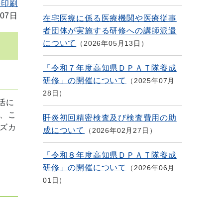
を印刷
07日
在宅医療に係る医療機関や医療従事
者団体が実施する研修への講師派遣
について
2026年05月13日
「令和７年度高知県ＤＰＡＴ隊養成
研修」の開催について
2025年07月
28日
活に
、こ
肝炎初回精密検査及び検査費用の助
ズカ
成について
2026年02月27日
「令和８年度高知県ＤＰＡＴ隊養成
研修」の開催について
2026年06月
01日