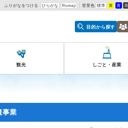
ふりがなをつける
ひらがな
Romaji
背景色
標準
黄
青
目的から探す
観光
しごと・産業
遣事業