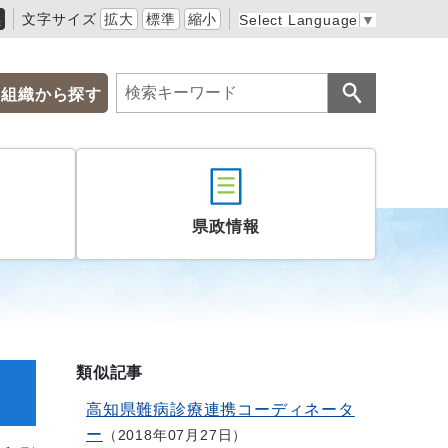
黒
文字サイズ
拡大
標準
縮小
Select Language
▼
組織から探す
県政情報
類似記事
高知県難病診療連携コーディネータ
ー
2018年07月27日