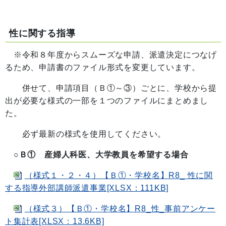
性に関する指導
※令和８年度からスムーズな申請、派遣決定につなげ
るため、申請書のファイル形式を変更しています。
併せて、申請項目（Ｂ①～③）ごとに、学校から提
出が必要な様式の一部を１つのファイルにまとめまし
た。
必ず最新の様式を使用してください。
○Ｂ① 産婦人科医、大学教員を希望する場合
（様式１・２・４）【Ｂ①・学校名】R8_ 性に関
する指導外部講師派遣事業[XLSX：111KB]
（様式３）【Ｂ①・学校名】R8_性_事前アンケー
ト集計表[XLSX：13.6KB]