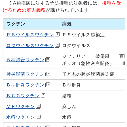
※A類疾病に対する予防接種の対象者には、
接種を受
けるための努力義務
が課せられています。
ワクチン
病気
ＲＳウイルスワクチン
ＲＳウイルス感染症
ロタウイルスワクチン
ロタウイルス
ジフテリア 破傷風 百
５種混合ワクチン
ポリオ（急性灰白髄炎） Hi
肺炎球菌ワクチン
子どもの肺炎球菌感染症
Ｂ型肝炎ワクチン
Ｂ型肝炎
ＢＣＧワクチン
結核
ＭＲワクチン
麻しん
水痘ワクチン
水痘