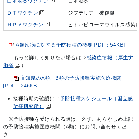
日本脳炎ワクチン
日本脳炎
ＤＴワクチン
ジフテリア 破傷風
ＨＰＶワクチン
ヒトパピローマウイルス感染
A類疾病に対する予防接種の概要[PDF：54KB]
もっと詳しく知りたい場合は⇒
感染症情報（厚生労
働省
）
高知県のA類、B類の予防接種実施医療機関
[PDF：246KB]
接種時期の確認は⇒
予防接種スケジュール（国立感
染症研究所）
※予防接種を受けられる際は、必ず、あらかじめ上記
の予防接種実施医療機関（A類）にお問い合わせくだ
さ