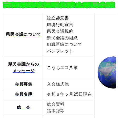
設立趣意書
環境行動宣言
県民会議規約
県民会議について
県民会議の組織
組織再編について
パンフレット
県民会議からの
こうちエコ八策
メッセージ
会員募集
入会様式他
会員名簿
令和８年５月25日現在
総会資料
総 会
議事録等