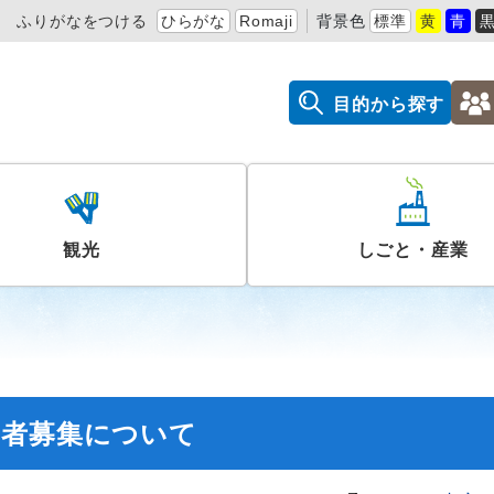
ふりがなをつける
ひらがな
Romaji
背景色
標準
黄
青
目的から探す
観光
しごと・産業
学者募集について