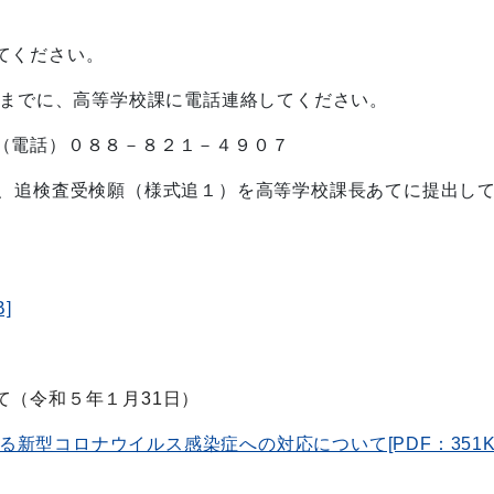
てください。
時までに、高等学校課に電話連絡してください。
話）０８８－８２１－４９０７
、追検査受検願（様式追１）を高等学校課長あてに提出し
]
て（令和５年１月31日）
新型コロナウイルス感染症への対応について[PDF：351K