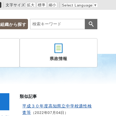
黒
文字サイズ
拡大
標準
縮小
Select Language
▼
組織から探す
県政情報
類似記事
平成３０年度高知県立中学校適性検
査等
2022年07月04日