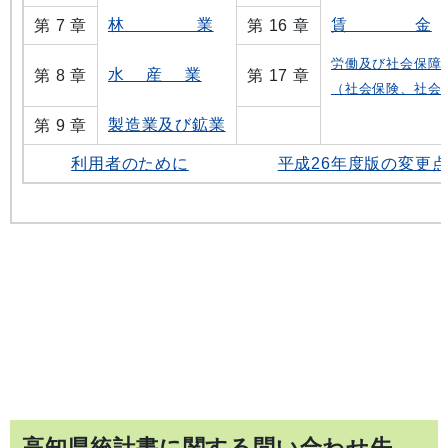
林 業
賃 金
第 7 章
第 16 章
労働及び社会保障
水 産 業
第 8 章
第 17 章
（社会保険、社会
製造業及び鉱業
第 9 章
利用者のために
平成26年度版の変更
高知県統計書に関する問い合わせ先