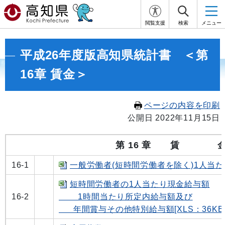
閲覧支援
検索
メニュー
平成26年度版高知県統計書 ＜第
16章 賃金＞
ページの内容を印刷
公開日 2022年11月15日
第 16 章 賃 
16-1
一般労働者(短時間労働者を除く)1人当たり
短時間労働者の1人当たり現金給与額
16-2
1時間当たり所定内給与額及び
年間賞与その他特別給与額[XLS：36KB