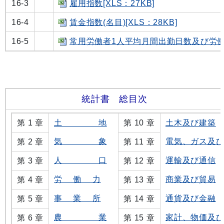
16-3
雇用指数[XLS：27KB]
16-4
賃金指数(名目)[XLS：28KB]
16-5
常用労働者1人平均月間出勤日数及び労働時間
統計書 総目次
第 1 章
土 地
第 10 章
土木及び建築
気 象
電気、ガス及
第 2 章
第 11 章
人 口
運輸及び通信
第 3 章
第 12 章
労 働 力
商業及び貿易
第 4 章
第 13 章
事 業 所
通貨及び金融
第 5 章
第 14 章
農 業
家計、物価及
第 6 章
第 15 章