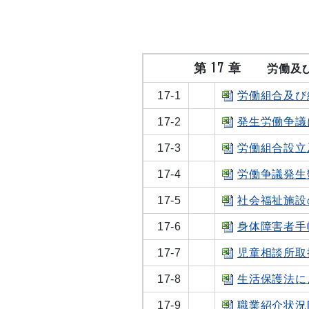
第 17 章
労働及
17-1
労働組合及び組
17-2
発生労働争議に
17-3
労働組合設立及
17-4
労働争議発生数
17-5
社会福祉施設の
17-6
身体障害者手帳
17-7
児童相談所取扱
17-8
生活保護法によ
17-9
職業紹介状況[X