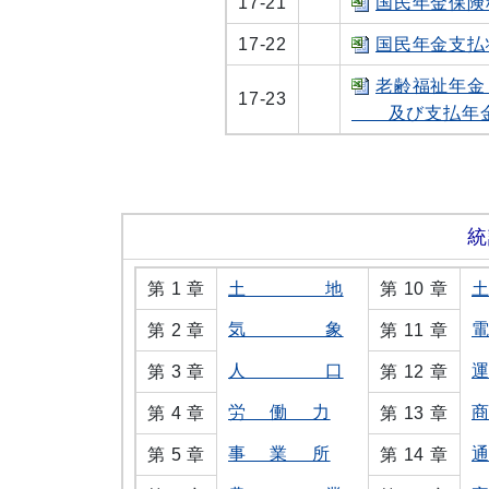
17-21
国民年金保険料
17-22
国民年金支払状況
老齢福祉年金
17-23
及び支払年金額[
統
第 1 章
土 地
第 10 章
気 象
第 2 章
第 11 章
人 口
第 3 章
第 12 章
労 働 力
第 4 章
第 13 章
事 業 所
第 5 章
第 14 章