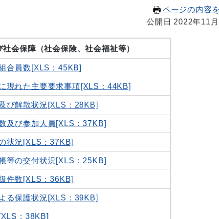
ページの内容
公開日 2022年11月
び社会保障（社会保険、社会福祉等）
合員数[XLS：45KB]
現れた主要要求事項[XLS：44KB]
び解散状況[XLS：28KB]
及び参加人員[XLS：37KB]
状況[XLS：37KB]
等の交付状況[XLS：25KB]
件数[XLS：36KB]
る保護状況[XLS：39KB]
LS：38KB]