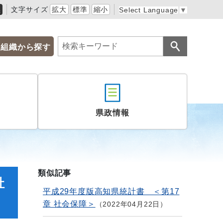
黒
文字サイズ
拡大
標準
縮小
Select Language
▼
組織から探す
県政情報
類似記事
社
平成29年度版高知県統計書 ＜第17
章 社会保障＞
2022年04月22日