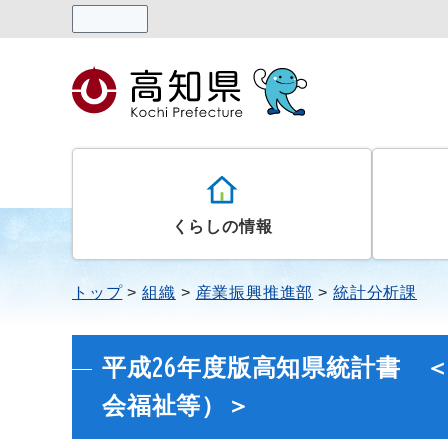
読み上げる
くらしの情報
トップ
組織
産業振興推進部
統計分析課
平成26年度版高知県統計書 ＜
会福祉等）＞