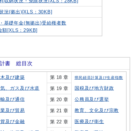
収納状況・免除状況[XLS：28KB]
(拠出)[XLS：30KB]
・基礎年金(無拠出)受給権者数
XLS：29KB]
計書 総目次
土木及び建築
第 18 章
県民経済計算及び生産指数
電気、ガス及び水道
国税及び地方財政
第 19 章
運輸及び通信
公務員及び選挙
第 20 章
商業及び貿易
教育、文化及び宗教
第 21 章
通貨及び金融
医療及び衛生
第 22 章