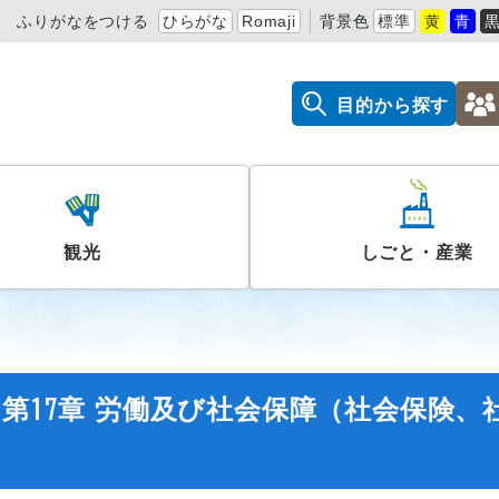
ふりがなをつける
ひらがな
Romaji
背景色
標準
黄
青
目的から探す
観光
しごと・産業
第17章 労働及び社会保障（社会保険、