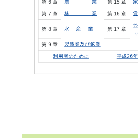
農 業
第 6 章
第 15 章
林 業
第 7 章
第 16 章
労
水 産 業
第 8 章
第 17 章
（
製造業及び鉱業
第 9 章
利用者のために
平成26