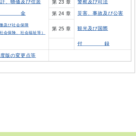
家計、物価及び住居
警察及び司法
第 23 章
賃 金
災害、事故及び公害
第 24 章
働及び社会保障
観光及び国際
第 25 章
社会保険、社会福祉等）
付 録
年度版の変更点等